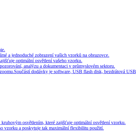
ie.
přímé a jednoduché zobrazení vašich vzorků na obrazovce.
jišťuje optimální osvětlení vašeho vzorku.
ro pozorování, analýzu a dokumentaci v průmyslovém sektoru.
u zoomu.Součástí dodávky je software, USB flash disk, bezdrátová USB
hovým osvětlením, které zajišťuje optimální osvětlení vzorku.
vzorku a poskytuje tak maximální flexibilitu použití.