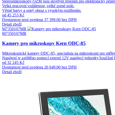
Stereomikroskopy OZM jsou skvělým řešením pro elektronický průmysl,
Velká pracovní vzdálenost, velké zorné pole.
Věrné barvy a ostrý obraz s vysokým rozlišením.
od 45 253 Kč
Dostupnost není uvedena
37 399.00 bez DPH
Detail zboží
M7350107MR
M7350107MR
Kamery pro mikroskopy Kern ODC-85
Mikroskopické kamery ODC-85, specialista na mikroskopii pro měření
Napájení je zajištěno pomocí externí 12V napájecí jednotky.Součást
od 32 245 Kč
Dostupnost není uvedena
26 649.00 bez DPH
Detail zboží