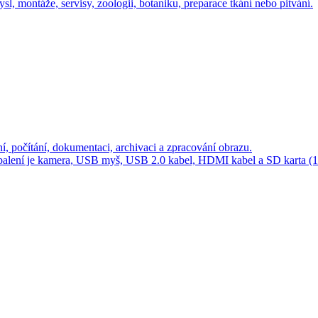
 montáže, servisy, zoologii, botaniku, preparace tkání nebo pitvání.
, počítání, dokumentaci, archivaci a zpracování obrazu.
í balení je kamera, USB myš, USB 2.0 kabel, HDMI kabel a SD karta (