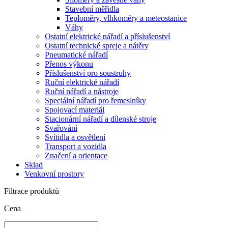
Stavební měřidla
Teploměry, vlhkoměry a meteostanice
Váhy
Ostatní elektrické nářadí a příslušenství
Ostatní technické spreje a nátěry
Pneumatické nářadí
Přenos výkonu
Příslušenství pro soustruhy
Ruční elektrické nářadí
Ruční nářadí a nástroje
Speciální nářadí pro řemeslníky
Spojovací materiál
Stacionární nářadí a dílenské stroje
Svařování
Svítidla a osvětlení
Transport a vozidla
Značení a orientace
Sklad
Venkovní prostory
Filtrace produktů
Cena