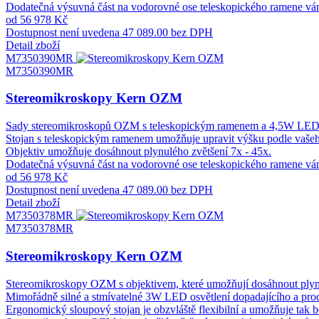
Dodatečná výsuvná část na vodorovné ose teleskopického ramene vá
od 56 978 Kč
Dostupnost není uvedena
47 089.00 bez DPH
Detail zboží
M7350390MR
M7350390MR
Stereomikroskopy Kern OZM
Sady stereomikroskopů OZM s teleskopickým ramenem a 4,5W LED kru
Stojan s teleskopickým ramenem umožňuje upravit výšku podle vašeho 
Objektiv umožňuje dosáhnout plynulého zvětšení 7x - 45x.
Dodatečná výsuvná část na vodorovné ose teleskopického ramene vá
od 56 978 Kč
Dostupnost není uvedena
47 089.00 bez DPH
Detail zboží
M7350378MR
M7350378MR
Stereomikroskopy Kern OZM
Stereomikroskopy OZM s objektivem, které umožňují dosáhnout plynu
Mimořádně silné a stmívatelné 3W LED osvětlení dopadajícího a prochá
Ergonomický sloupový stojan je obzvláště flexibilní a umožňuje tak