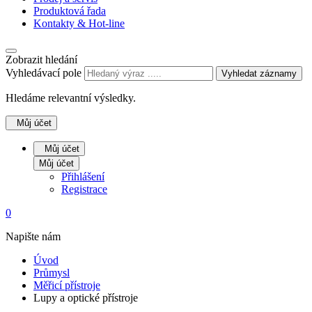
Produktová řada
Kontakty & Hot-line
Zobrazit hledání
Vyhledávací pole
Vyhledat záznamy
Hledáme relevantní výsledky.
Můj účet
Můj účet
Můj účet
Přihlášení
Registrace
0
Napište nám
Úvod
Průmysl
Měřicí přístroje
Lupy a optické přístroje