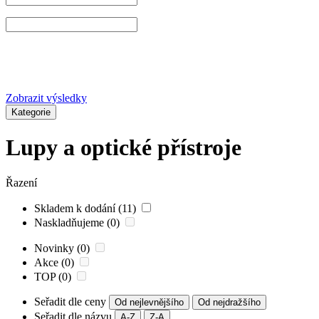
Zobrazit výsledky
Kategorie
Lupy a optické přístroje
Řazení
Skladem k dodání (11)
Naskladňujeme (0)
Novinky (0)
Akce (0)
TOP (0)
Seřadit dle ceny
Od nejlevnějšího
Od nejdražšího
Seřadit dle názvu
A-Z
Z-A