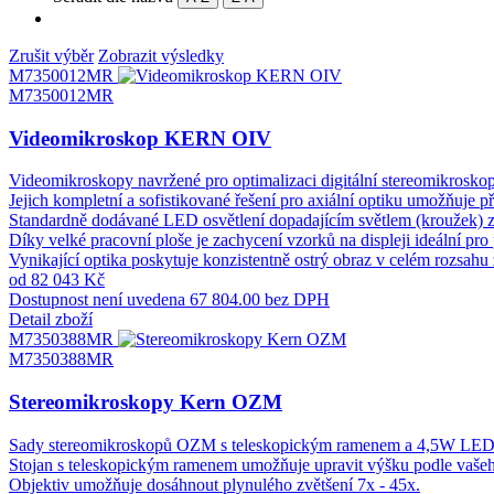
Zrušit výběr
Zobrazit výsledky
M7350012MR
M7350012MR
Videomikroskop KERN OIV
Videomikroskopy navržené pro optimalizaci digitální stereomikroskop
Jejich kompletní a sofistikované řešení pro axiální optiku umožňuje 
Standardně dodávané LED osvětlení dopadajícím světlem (kroužek) za
Díky velké pracovní ploše je zachycení vzorků na displeji ideální p
Vynikající optika poskytuje konzistentně ostrý obraz v celém rozsah
od 82 043 Kč
Dostupnost není uvedena
67 804.00 bez DPH
Detail zboží
M7350388MR
M7350388MR
Stereomikroskopy Kern OZM
Sady stereomikroskopů OZM s teleskopickým ramenem a 4,5W LED kru
Stojan s teleskopickým ramenem umožňuje upravit výšku podle vašeho 
Objektiv umožňuje dosáhnout plynulého zvětšení 7x - 45x.