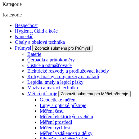
Kategorie
Kategorie
Bezpečnost
Hygiena, úklid a koše
Kancelář
Obaly a obalová technika
Průmysl
Zobrazit submenu pro Průmysl
Baterie
Čerpadla a průtokoměry
Čističe a odmašťovače
Elektrické rozvody a prodlužovací kabely
Kufry, brašny a organizéry na nářadí
Lepidla, tmely a lepicí pásky
Maziva a mazací technika
Měřicí přístroje
Zobrazit submenu pro Měřicí přístroje
Geodetické měření
Lupy a optické přístroje
Měření času
Měření elektrických veličin
Měření prostředí
Měření rychlosti
Měření vzdálenosti a délky
Siloměry a závěsné váhy