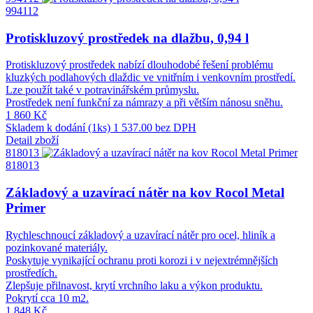
994112
Protiskluzový prostředek na dlažbu, 0,94 l
Protiskluzový prostředek nabízí dlouhodobé řešení problému
kluzkých podlahových dlaždic ve vnitřním i venkovním prostředí.
Lze použít také v potravinářském průmyslu.
Prostředek není funkční za námrazy a při větším nánosu sněhu.
1 860 Kč
Skladem k dodání (1ks)
1 537.00 bez DPH
Detail zboží
818013
818013
Základový a uzavírací nátěr na kov Rocol Metal
Primer
Rychleschnoucí základový a uzavírací nátěr pro ocel, hliník a
pozinkované materiály.
Poskytuje vynikající ochranu proti korozi i v nejextrémnějších
prostředích.
Zlepšuje přilnavost, krytí vrchního laku a výkon produktu.
Pokrytí cca 10 m2.
1 848 Kč