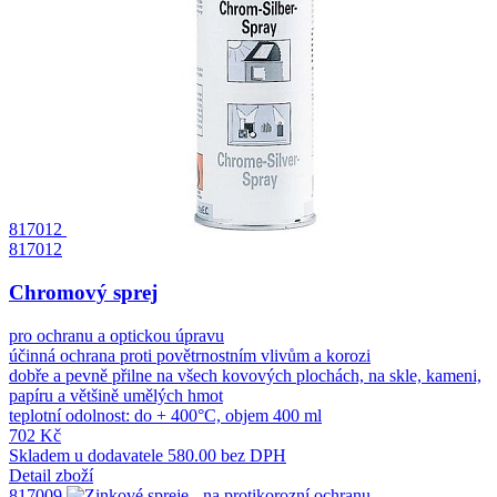
817012
817012
Chromový sprej
pro ochranu a optickou úpravu
účinná ochrana proti povětrnostním vlivům a korozi
dobře a pevně přilne na všech kovových plochách, na skle, kameni,
papíru a většině umělých hmot
teplotní odolnost: do + 400°C, objem 400 ml
702 Kč
Skladem u dodavatele
580.00 bez DPH
Detail zboží
817009