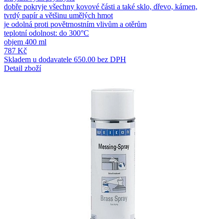
dobře pokryje všechny kovové části a také sklo, dřevo, kámen,
tvrdý papír a většinu umělých hmot
je odolná proti povětrnostním vlivům a otěrům
teplotní odolnost: do 300°C
objem 400 ml
787 Kč
Skladem u dodavatele
650.00 bez DPH
Detail zboží