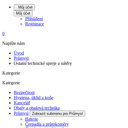
Můj účet
Můj účet
Přihlášení
Registrace
0
Napište nám
Úvod
Průmysl
Ostatní technické spreje a nátěry
Kategorie
Kategorie
Bezpečnost
Hygiena, úklid a koše
Kancelář
Obaly a obalová technika
Průmysl
Zobrazit submenu pro Průmysl
Baterie
Čerpadla a průtokoměry