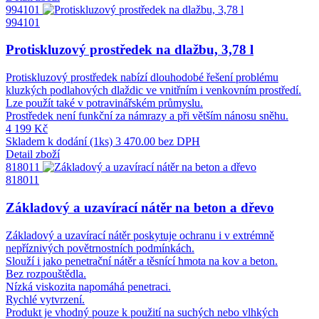
994101
994101
Protiskluzový prostředek na dlažbu, 3,78 l
Protiskluzový prostředek nabízí dlouhodobé řešení problému
kluzkých podlahových dlaždic ve vnitřním i venkovním prostředí.
Lze použít také v potravinářském průmyslu.
Prostředek není funkční za námrazy a při větším nánosu sněhu.
4 199 Kč
Skladem k dodání (1ks)
3 470.00 bez DPH
Detail zboží
818011
818011
Základový a uzavírací nátěr na beton a dřevo
Základový a uzavírací nátěr poskytuje ochranu i v extrémně
nepříznivých povětrnostních podmínkách.
Slouží i jako penetrační nátěr a těsnící hmota na kov a beton.
Bez rozpouštědla.
Nízká viskozita napomáhá penetraci.
Rychlé vytvrzení.
Produkt je vhodný pouze k použití na suchých nebo vlhkých