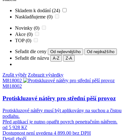
Skladem k dodání (24)
Naskladňujeme (0)
Novinky (0)
Akce (0)
TOP (0)
Seřadit dle ceny
Od nejlevnějšího
Od nejdražšího
Seřadit dle názvu
A-Z
Z-A
Zrušit výběr
Zobrazit výsledky
M818002
M818002
Protiskluzové nátěry pro střední pěší provoz
Protiskluzové nátěry musí být aplikovány na suchou a čistou
podlahu.
Před aplikací je nutno opatřit povrch penetračním nátěrem.
od 5 928 Kč
Dostupnost není uvedena
4 899.00 bez DPH
Detail zboží