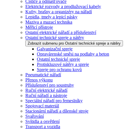
Čističe a odmašťovače
Elektrické rozvody a prodlužovací kabely
Kufry, brašny a organizéry na nářadí
Lepidla, tmely a lepicí pásky
Maziva a mazací technika
Měřicí přístroje
Ostatní elektrické nářadí a příslušenství
Ostatní technické spreje a nátěry
Zobrazit submenu pro Ostatní technické spreje a nátěry
Galvanizační spreje
Opravárenské směsi na podlahy a beton
Ostatní technické spreje
Protiskluzové nátěry a spreje
Spreje pro ochranu kovů
Pneumatické nářadí
Přenos výkonu
Příslušenství pro soustruhy
Ruční elektrické nářadí
Ruční nářadí a nástroje
Speciální nářadí pro řemeslníky
Spojovací materiál
Stacionární nářadí a dílenské stroje
Svařování
Svítidla a osvětlení
Transport a vozidla