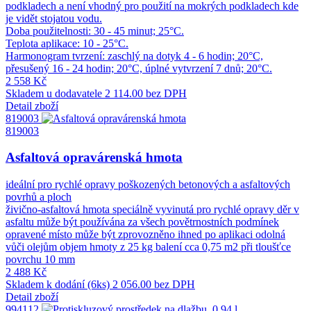
podkladech a není vhodný pro použití na mokrých podkladech kde
je vidět stojatou vodu.
Doba použitelnosti: 30 - 45 minut; 25°C.
Teplota aplikace: 10 - 25°C.
Harmonogram tvrzení: zaschlý na dotyk 4 - 6 hodin; 20°C,
přesušený 16 - 24 hodin; 20°C, úplné vytvrzení 7 dnů; 20°C.
2 558 Kč
Skladem u dodavatele
2 114.00 bez DPH
Detail zboží
819003
819003
Asfaltová opravárenská hmota
ideální pro rychlé opravy poškozených betonových a asfaltových
povrhů a ploch
živično-asfaltová hmota speciálně vyvinutá pro rychlé opravy děr v
asfaltu může být používána za všech povětrnostních podmínek
opravené místo může být zprovozněno ihned po aplikaci odolná
vůči olejům objem hmoty z 25 kg balení cca 0,75 m2 při tloušťce
povrchu 10 mm
2 488 Kč
Skladem k dodání (6ks)
2 056.00 bez DPH
Detail zboží
994112