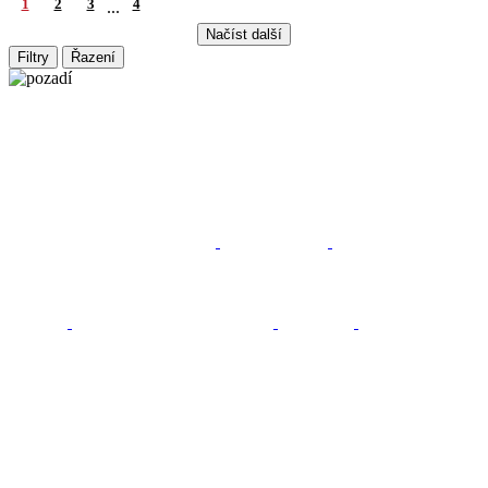
1
2
3
4
...
Načíst další
Filtry
Řazení