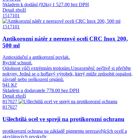
Skladem k dodání (92ks)
1 527.00 bez DPH
Detail zboží
1517101
1517101
Antikorozní nátěr z nerezové oceli CRC Inox 200,
500 ml
Antioxidační a antikorozní povlak.
Rychlé schnutí.
Odolnost vůči extrémním teplotám.Upozornění: pečlivě si přečtěte
pokyny. Jedná se o hořlavý výrobek, který může způsobit ospalost,
závratě nebo poškození orgánů.
941 Kč
Skladem u dodavatele
778.00 bez DPH
Detail zboží
817027
817027
Ušlechtilá ocel ve spreji na protikorozní ochranu
protikorozní ochrana na základě pigmentu nerezavějících ocelí a
akrylátových pryskyřic