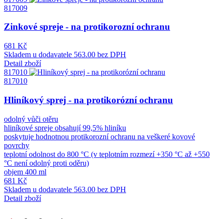
817009
Zinkové spreje - na protikorozní ochranu
681 Kč
Skladem u dodavatele
563.00 bez DPH
Detail zboží
817010
817010
Hliníkový sprej - na protikorózní ochranu
odolný vůči otěru
hliníkové spreje obsahují 99,5% hliníku
poskytuje hodnotnou protikorozní ochranu na veškeré kovové
povrchy
teplotní odolnost do 800 °C (v teplotním rozmezí +350 °C až +550
°C není odolný proti oděru)
objem 400 ml
681 Kč
Skladem u dodavatele
563.00 bez DPH
Detail zboží