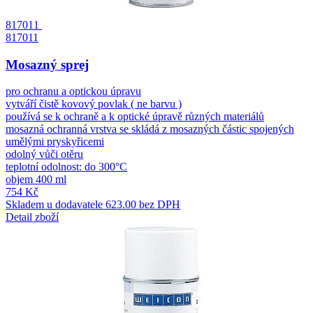
817011
817011
Mosazný sprej
pro ochranu a optickou úpravu
vytváří čistě kovový povlak ( ne barvu )
používá se k ochraně a k optické úpravě různých materiálů
mosazná ochranná vrstva se skládá z mosazných částic spojených
umělými pryskyřicemi
odolný vůči otěru
teplotní odolnost: do 300°C
objem 400 ml
754 Kč
Skladem u dodavatele
623.00 bez DPH
Detail zboží