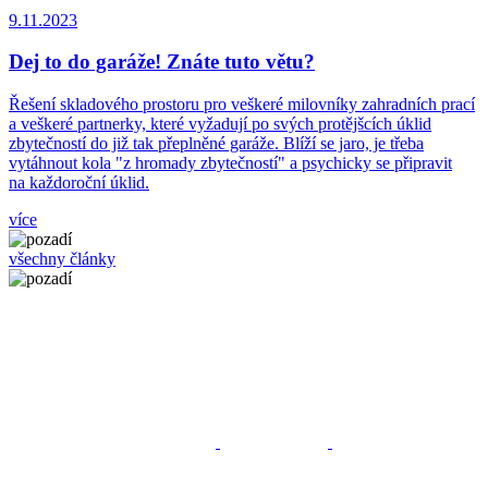
9.11.2023
Dej to do garáže! Znáte tuto větu?
Řešení skladového prostoru pro veškeré milovníky zahradních prací
a veškeré partnerky, které vyžadují po svých protějšcích úklid
zbytečností do již tak přeplněné garáže. Blíží se jaro, je třeba
vytáhnout kola "z hromady zbytečností" a psychicky se připravit
na každoroční úklid.
více
všechny články