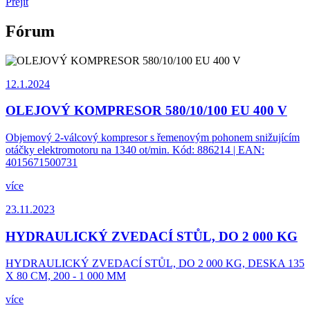
Přejít
Fórum
12.1.2024
OLEJOVÝ KOMPRESOR 580/10/100 EU 400 V
Objemový 2-válcový kompresor s řemenovým pohonem snižujícím
otáčky elektromotoru na 1340 ot/min. Kód: 886214 | EAN:
4015671500731
více
23.11.2023
HYDRAULICKÝ ZVEDACÍ STŮL, DO 2 000 KG
HYDRAULICKÝ ZVEDACÍ STŮL, DO 2 000 KG, DESKA 135
X 80 CM, 200 - 1 000 MM
více