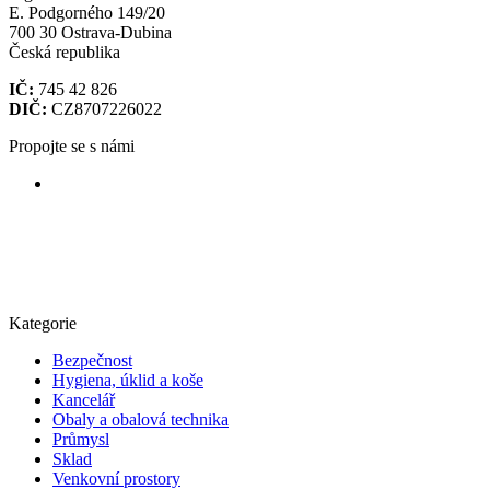
E. Podgorného 149/20
700 30 Ostrava-Dubina
Česká republika
IČ:
745 42 826
DIČ:
CZ8707226022
Propojte se s námi
Kategorie
Bezpečnost
Hygiena, úklid a koše
Kancelář
Obaly a obalová technika
Průmysl
Sklad
Venkovní prostory