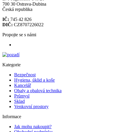
700 30 Ostrava-Dubina
Česká republika
IČ:
745 42 826
DIČ:
CZ8707226022
Propojte se s námi
Kategorie
Bezpečnost
Hygiena, úklid a koše
Kancelář
Obaly a obalová technika
Průmysl
Sklad
Venkovní prostory
Informace
Jak mohu nakoupit?
Obchodní podmínky