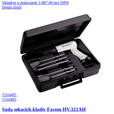
Skladem u dodavatele
5 887.00 bez DPH
Detail zboží
1516405
1516405
Sada sekacích kladiv Facom HV.321AH