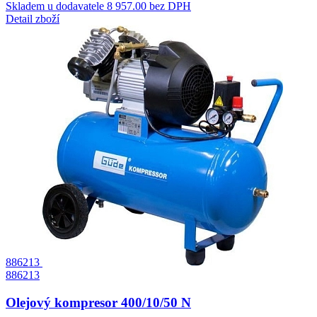
Skladem u dodavatele
8 957.00 bez DPH
Detail zboží
886213
886213
Olejový kompresor 400/10/50 N