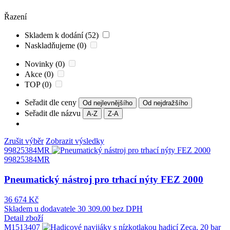
Řazení
Skladem k dodání (52)
Naskladňujeme (0)
Novinky (0)
Akce (0)
TOP (0)
Seřadit dle ceny
Od nejlevnějšího
Od nejdražšího
Seřadit dle názvu
A-Z
Z-A
Zrušit výběr
Zobrazit výsledky
99825384MR
99825384MR
Pneumatický nástroj pro trhací nýty FEZ 2000
36 674 Kč
Skladem u dodavatele
30 309.00 bez DPH
Detail zboží
M1513407