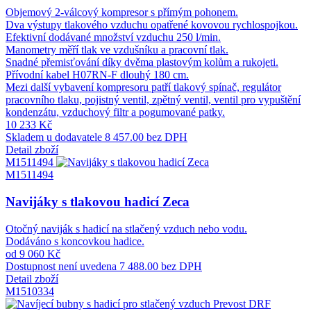
Objemový 2-válcový kompresor s přímým pohonem.
Dva výstupy tlakového vzduchu opatřené kovovou rychlospojkou.
Efektivní dodávané množství vzduchu 250 l/min.
Manometry měří tlak ve vzdušníku a pracovní tlak.
Snadné přemisťování díky dvěma plastovým kolům a rukojeti.
Přívodní kabel H07RN-F dlouhý 180 cm.
Mezi další vybavení kompresoru patří tlakový spínač, regulátor
pracovního tlaku, pojistný ventil, zpětný ventil, ventil pro vypuštění
kondenzátu, vzduchový filtr a pogumované patky.
10 233 Kč
Skladem u dodavatele
8 457.00 bez DPH
Detail zboží
M1511494
M1511494
Navijáky s tlakovou hadicí Zeca
Otočný naviják s hadicí na stlačený vzduch nebo vodu.
Dodáváno s koncovkou hadice.
od 9 060 Kč
Dostupnost není uvedena
7 488.00 bez DPH
Detail zboží
M1510334