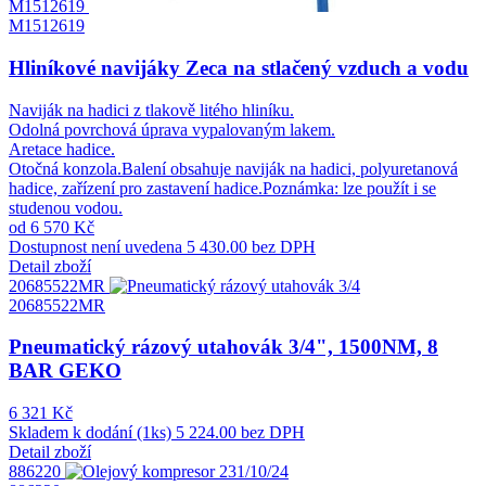
M1512619
M1512619
Hliníkové navijáky Zeca na stlačený vzduch a vodu
Naviják na hadici z tlakově litého hliníku.
Odolná povrchová úprava vypalovaným lakem.
Aretace hadice.
Otočná konzola.Balení obsahuje naviják na hadici, polyuretanová
hadice, zařízení pro zastavení hadice.Poznámka: lze použít i se
studenou vodou.
od 6 570 Kč
Dostupnost není uvedena
5 430.00 bez DPH
Detail zboží
20685522MR
20685522MR
Pneumatický rázový utahovák 3/4", 1500NM, 8
BAR GEKO
6 321 Kč
Skladem k dodání (1ks)
5 224.00 bez DPH
Detail zboží
886220