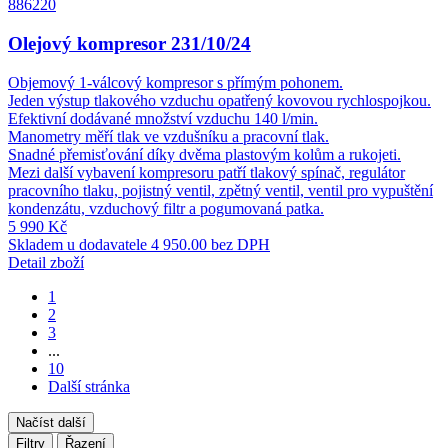
886220
Olejový kompresor 231/10/24
Objemový 1-válcový kompresor s přímým pohonem.
Jeden výstup tlakového vzduchu opatřený kovovou rychlospojkou.
Efektivní dodávané množství vzduchu 140 l/min.
Manometry měří tlak ve vzdušníku a pracovní tlak.
Snadné přemisťování díky dvěma plastovým kolům a rukojeti.
Mezi další vybavení kompresoru patří tlakový spínač, regulátor
pracovního tlaku, pojistný ventil, zpětný ventil, ventil pro vypuštění
kondenzátu, vzduchový filtr a pogumovaná patka.
5 990 Kč
Skladem u dodavatele
4 950.00 bez DPH
Detail zboží
1
2
3
...
10
Další stránka
Načíst další
Filtry
Řazení