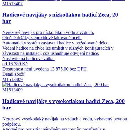
M1513407
Hadicové navijáky s nízkotlakou hadicí Zeca, 20
bar
Nerezový naviják pro nízkotlakou vodu a vzduch.
Otočné držáky z epoxidově lakované oceli.
Automatický systém zastavení hadice v požadované délce.
Vedení hadice na cívce lze umístit v různých konfiguracích v
závislosti na instalaci, což usnadňuje odvíjení hadice.
Nastavitelná hadicová zátka.
od 16 789 Kč
Dostupnost není uvedena
13 875.00 bez DPH
Detail zboží
M1513409
M1513409
Hadicové navijáky s vysokotlakou hadicí Zeca, 200
bar
Nerezový vysokotlaký naviják na vzduch a vodu, vybavený pevnou
podpěrou.
Vhodné pro použití v náročném pracovním prostředí a v