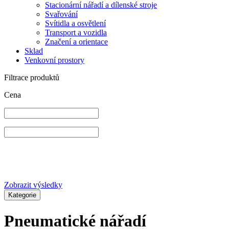
Stacionární nářadí a dílenské stroje
Svařování
Svítidla a osvětlení
Transport a vozidla
Značení a orientace
Sklad
Venkovní prostory
Filtrace produktů
Cena
Zobrazit výsledky
Kategorie
Pneumatické nářadí