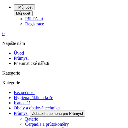
Můj účet
Můj účet
Přihlášení
Registrace
0
Napište nám
Úvod
Průmysl
Pneumatické nářadí
Kategorie
Kategorie
Bezpečnost
Hygiena, úklid a koše
Kancelář
Obaly a obalová technika
Průmysl
Zobrazit submenu pro Průmysl
Baterie
Čerpadla a průtokoměry