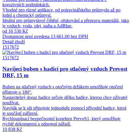
korozivních podmínkách.
Vhodné pro různé aplikace, od potravinářského průmyslu až po
lodní a chemický průmysl.
Ideální pro průmyslové čištění, ofukování a přepravu materiálů, jako
je vzduch, voda, olej, nafta a AdBlue.
od 16 530 Kč
Dostupnost není uvedena
13 661.00 bez DPH
Detail zboží
1517672
1517672
Navíjecí buben s hadicí pro stlačený vzduch Prevost
DRF, 15 m
Buben na stlačený vzduch s otočným držákem umožňuje otočení
přístroje o 180°.
Nastavitelný doraz hadice určuje délku hadice, kterou chce uživatel
používat.
Naviják se k síti připojuje jednoduše pomocí přívodní hadice, která
je součástí zařízení.
Rychloupínací bezpečnostní konektor PrevoS1, který umožňuje
rychlé dekompresi a odpojení nářadí.
10 838 Kč