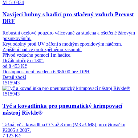
M1510334
Navíjecí bubny s hadicí pro stlačený vzduch Prevost
DRF
Robustní ocelové pouzdro válcované za studena a ošetřené žárovým
pozinkováním.
Kryt odolný proti UV záření s modrým epoxidovým nátěrem.
Zajištění hadice proti zpětnému zasunutí.
Přívod vzduchu pomocí 1m hadice.
Držák otočný o 180°.
od 8 453 Kč
Dostupnost není uvedena
6 986.00 bez DPH
Detail zboží
1515943
1515943
Tyč a kovadlinka pro pneumatický krimpovací
nástroj Rivkle®
Tažná tyč a kovadlina O 3 až 8 mm (M3 až M8) pro nýtovačku
P2005 a 2007.
7 123 Kč