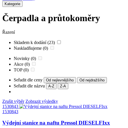
Kategorie
Čerpadla a průtokoměry
Řazení
Skladem k dodání (23)
Naskladňujeme (0)
Novinky (0)
Akce (0)
TOP (0)
Seřadit dle ceny
Od nejlevnějšího
Od nejdražšího
Seřadit dle názvu
A-Z
Z-A
Zrušit výběr
Zobrazit výsledky
1530843
1530843
Výdejní stanice na naftu Pressol DIESELFIxx