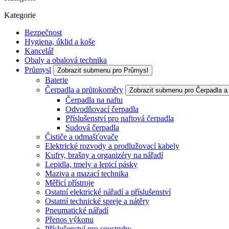
Kategorie
Bezpečnost
Hygiena, úklid a koše
Kancelář
Obaly a obalová technika
Průmysl
Zobrazit submenu pro Průmysl
Baterie
Čerpadla a průtokoměry
Zobrazit submenu pro Čerpadla a
Čerpadla na naftu
Odvodňovací čerpadla
Příslušenství pro naftová čerpadla
Sudová čerpadla
Čističe a odmašťovače
Elektrické rozvody a prodlužovací kabely
Kufry, brašny a organizéry na nářadí
Lepidla, tmely a lepicí pásky
Maziva a mazací technika
Měřicí přístroje
Ostatní elektrické nářadí a příslušenství
Ostatní technické spreje a nátěry
Pneumatické nářadí
Přenos výkonu
Příslušenství pro soustruhy