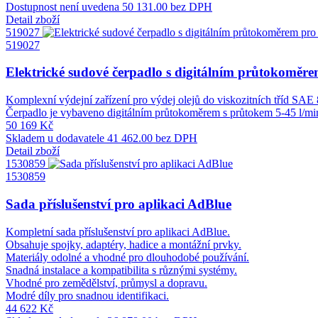
Dostupnost není uvedena
50 131.00 bez DPH
Detail zboží
519027
519027
Elektrické sudové čerpadlo s digitálním průtokoměre
Komplexní výdejní zařízení pro výdej olejů do viskozitních tříd SAE 
Čerpadlo je vybaveno digitálním průtokoměrem s průtokem 5-45 l/mi
50 169 Kč
Skladem u dodavatele
41 462.00 bez DPH
Detail zboží
1530859
1530859
Sada příslušenství pro aplikaci AdBlue
Kompletní sada příslušenství pro aplikaci AdBlue.
Obsahuje spojky, adaptéry, hadice a montážní prvky.
Materiály odolné a vhodné pro dlouhodobé používání.
Snadná instalace a kompatibilita s různými systémy.
Vhodné pro zemědělství, průmysl a dopravu.
Modré díly pro snadnou identifikaci.
44 622 Kč