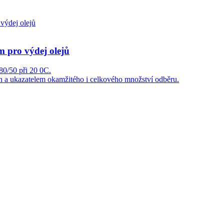
m pro výdej olejů
80/50 při 20 0C.
n a ukazatelem okamžitého i celkového množství odběru.