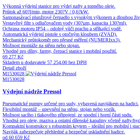
Výkonná výdejní stanice pro výdej nafty a topného oleje.
Průtok až 60?l/min, motor 230?V / 0,6?kW.
Samonasávací plunžrové čerpadlo s vysokým výkonem a dlouhou živo
Vestavěný filtr s odlučovačem vody (30?µm, kapacita 130?ml).
Ochrana motoru IP54 – odolný vůči prachu a stříkající vodě.
Automatická výdejní pistole s otočným kloubem (ZVAD).
Mechanický průtokoměr pro přesné měření (NUMERIxx3).
Možnost montáže na stěnu nebo stojan.
Vhodné pro dílny, farmy, čerpací stanice i mobilní použití.
69 277 Kč
Skladem u dodavatele
57 254.00 bez DPH
Detail zboží
M1530028
M1530028
Výdejní nádrže Pressol
Pneumatické pumpy určené pro sudy, vybavená navijákem na hadici.
Flexibilní montáž – upevnění na stěnu, stojan nebo vozík.
Možnost sacího i tlakového připojení, ze spodní i horní části sudu.
Vhodná pro oleje, maziva a ostatní dílenské kapaliny včetně nafty/hyd
Kompaktní konstrukce s robustním krytem – ideální pro mobilní i staci
Naviják zabezpečuje přehledné a bezpečné uskladnění hadice.
od 60 659 Kč