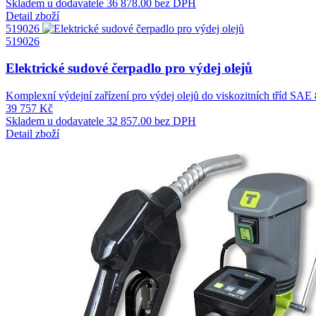
Skladem u dodavatele
36 878.00 bez DPH
Detail zboží
519026
519026
Elektrické sudové čerpadlo pro výdej olejů
Komplexní výdejní zařízení pro výdej olejů do viskozitních tříd SAE 
39 757 Kč
Skladem u dodavatele
32 857.00 bez DPH
Detail zboží