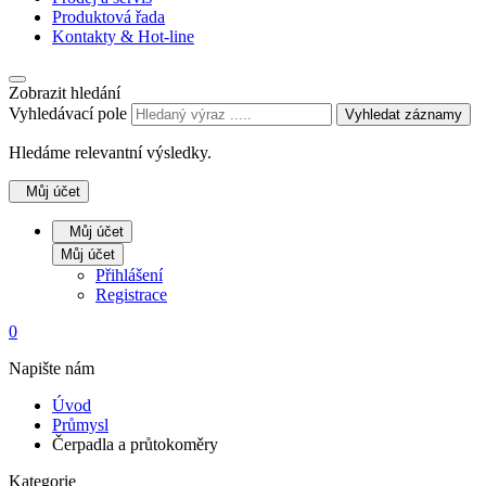
Produktová řada
Kontakty & Hot-line
Zobrazit hledání
Vyhledávací pole
Vyhledat záznamy
Hledáme relevantní výsledky.
Můj účet
Můj účet
Můj účet
Přihlášení
Registrace
0
Napište nám
Úvod
Průmysl
Čerpadla a průtokoměry
Kategorie