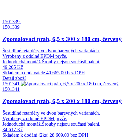
1501339
1501339
Zpomalovací práh, 6,5 x 300 x 180 cm, červený
Šestidílné retardéry ve dvou barevných variantách.
Vyrobeny z odolné EPDM pryže.
Jednoduchá montáž.Šrouby nejsou součástí balení.
49 205 Kč
Skladem u dodavatele
40 665.00 bez DPH
Detail zboží
1501341
1501341
Zpomalovací práh, 6,5 x 200 x 180 cm, červený
Šestidílné retardéry ve dvou barevných variantách.
Vyrobeny z odolné EPDM pryže.
Jednoduchá montáž.Šrouby nejsou součástí balení.
34 617 Kč
Skladem k dodání (2ks)
28 609.00 bez DPH