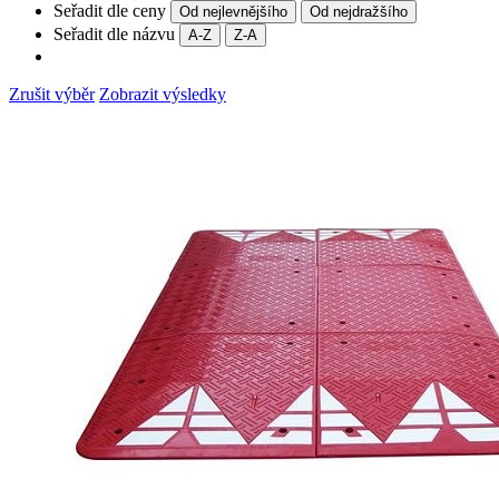
Seřadit dle ceny
Od nejlevnějšího
Od nejdražšího
Seřadit dle názvu
A-Z
Z-A
Zrušit výběr
Zobrazit výsledky