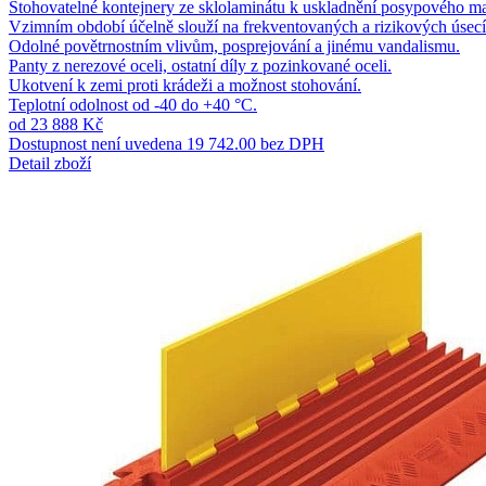
Stohovatelné kontejnery ze sklolaminátu k uskladnění posypového mate
Vzimním období účelně slouží na frekventovaných a rizikových úsecíc
Odolné povětrnostním vlivům, posprejování a jinému vandalismu.
Panty z nerezové oceli, ostatní díly z pozinkované oceli.
Ukotvení k zemi proti krádeži a možnost stohování.
Teplotní odolnost od -40 do +40 °C.
od 23 888 Kč
Dostupnost není uvedena
19 742.00 bez DPH
Detail zboží