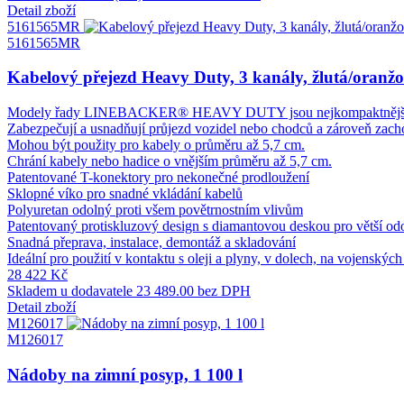
Detail zboží
5161565MR
5161565MR
Kabelový přejezd Heavy Duty, 3 kanály, žlutá/oranžo
Modely řady LINEBACKER® HEAVY DUTY jsou nejkompaktnější kabe
Zabezpečují a usnadňují průjezd vozidel nebo chodců a zároveň zacho
Mohou být použity pro kabely o průměru až 5,7 cm.
Chrání kabely nebo hadice o vnějším průměru až 5,7 cm.
Patentované T-konektory pro nekonečné prodloužení
Sklopné víko pro snadné vkládání kabelů
Polyuretan odolný proti všem povětrnostním vlivům
Patentovaný protiskluzový design s diamantovou deskou pro větší od
Snadná přeprava, instalace, demontáž a skladování
Ideální pro použití v kontaktu s oleji a plyny, v dolech, na vojens
28 422 Kč
Skladem u dodavatele
23 489.00 bez DPH
Detail zboží
M126017
M126017
Nádoby na zimní posyp, 1 100 l