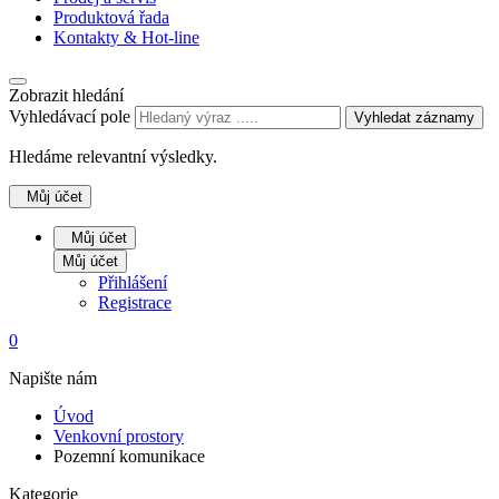
Produktová řada
Kontakty & Hot-line
Zobrazit hledání
Vyhledávací pole
Vyhledat záznamy
Hledáme relevantní výsledky.
Můj účet
Můj účet
Můj účet
Přihlášení
Registrace
0
Napište nám
Úvod
Venkovní prostory
Pozemní komunikace
Kategorie