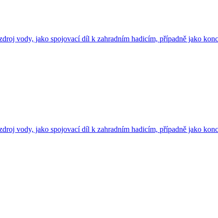
zdroj vody, jako spojovací díl k zahradním hadicím, případně jako konc
zdroj vody, jako spojovací díl k zahradním hadicím, případně jako konc