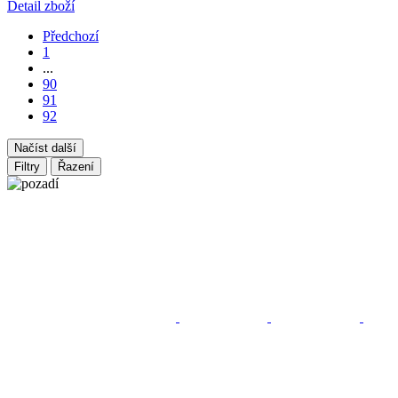
Detail zboží
Předchozí
1
...
90
91
92
Načíst další
Filtry
Řazení