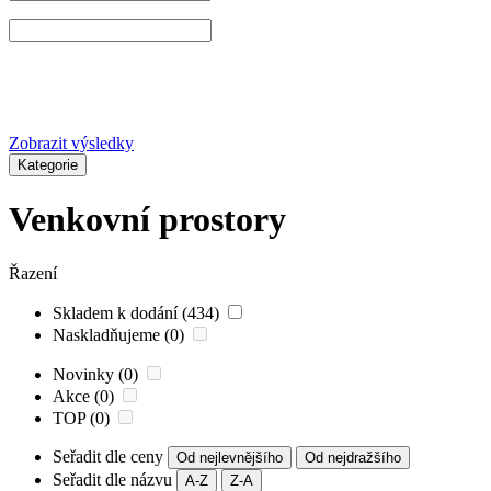
Zobrazit výsledky
Kategorie
Venkovní prostory
Řazení
Skladem k dodání (434)
Naskladňujeme (0)
Novinky (0)
Akce (0)
TOP (0)
Seřadit dle ceny
Od nejlevnějšího
Od nejdražšího
Seřadit dle názvu
A-Z
Z-A