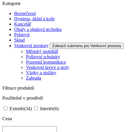
Kategorie
Bezpečnost
Hygiena, úklid a koše
Kancelář
Obaly a obalová technika
Průmysl
Sklad
Venkovní prostory
Zobrazit submenu pro Venkovní prostory
Městský mobiliář
Poštovní schránky
Pozemní komunikace
Venkovní lavice a stoly
Vlajky a stožáry
Zahrada
Filtrace produktů
Použitelné v prostředí
Exteriér
(34)
Interiér
(6)
Cena