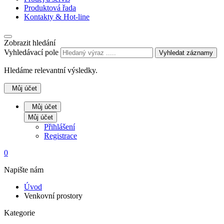
Produktová řada
Kontakty & Hot-line
Zobrazit hledání
Vyhledávací pole
Vyhledat záznamy
Hledáme relevantní výsledky.
Můj účet
Můj účet
Můj účet
Přihlášení
Registrace
0
Napište nám
Úvod
Venkovní prostory
Kategorie