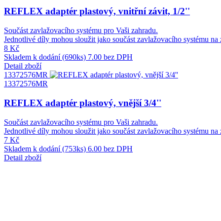
REFLEX adaptér plastový, vnitřní závit, 1/2''
Součást zavlažovacího systému pro Vaši zahradu.
Jednotlivé díly mohou sloužit jako součást zavlažovacího systému na 
8 Kč
Skladem k dodání (690ks)
7.00 bez DPH
Detail zboží
13372576MR
13372576MR
REFLEX adaptér plastový, vnější 3/4''
Součást zavlažovacího systému pro Vaši zahradu.
Jednotlivé díly mohou sloužit jako součást zavlažovacího systému na 
7 Kč
Skladem k dodání (753ks)
6.00 bez DPH
Detail zboží