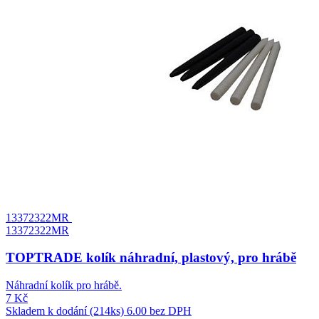
13372322MR
13372322MR
TOPTRADE kolík náhradní, plastový, pro hrábě
Náhradní kolík pro hrábě.
7 Kč
Skladem k dodání (214ks)
6.00 bez DPH