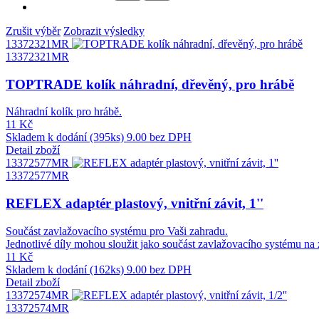
Zrušit výběr
Zobrazit výsledky
13372321MR
13372321MR
TOPTRADE kolík náhradní, dřevěný, pro hrábě
Náhradní kolík pro hrábě.
11 Kč
Skladem k dodání (395ks)
9.00 bez DPH
Detail zboží
13372577MR
13372577MR
REFLEX adaptér plastový, vnitřní závit, 1''
Součást zavlažovacího systému pro Vaši zahradu.
Jednotlivé díly mohou sloužit jako součást zavlažovacího systému na 
11 Kč
Skladem k dodání (162ks)
9.00 bez DPH
Detail zboží
13372574MR
13372574MR