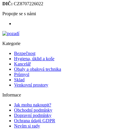
DIČ:
CZ8707226022
Propojte se s námi
Kategorie
Bezpečnost
Hygiena, úklid a koše
Kancelář
Obaly a obalová technika
Průmysl
Sklad
Venkovní prostory
Informace
Jak mohu nakoupit?
Obchodní podmínky
Dopravní podmínky
Ochrana údajů GDPR
Nevím si rady