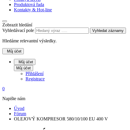
Produktová řada
Kontakty & Hot-line
Zobrazit hledání
Vyhledávací pole
Vyhledat záznamy
Hledáme relevantní výsledky.
Můj účet
Můj účet
Můj účet
Přihlášení
Registrace
0
Napište nám
Úvod
Fórum
OLEJOVÝ KOMPRESOR 580/10/100 EU 400 V