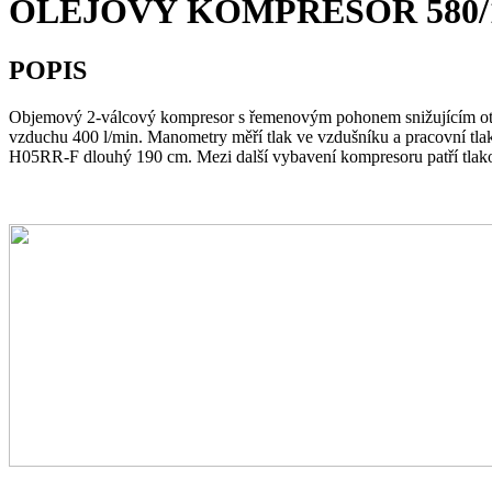
OLEJOVÝ KOMPRESOR 580/10
POPIS
Objemový 2-válcový kompresor s řemenovým pohonem snižujícím otá
vzduchu 400 l/min. Manometry měří tlak ve vzdušníku a pracovní tl
H05RR-F dlouhý 190 cm. Mezi další vybavení kompresoru patří tlakový s