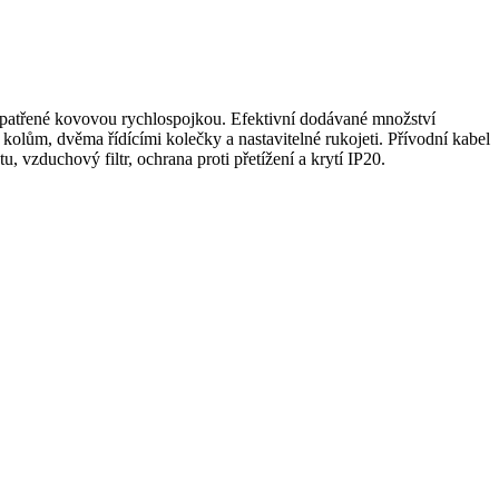
atřené kovovou rychlospojkou. Efektivní dodávané množství
ům, dvěma řídícími kolečky a nastavitelné rukojeti. Přívodní kabel
 vzduchový filtr, ochrana proti přetížení a krytí IP20.