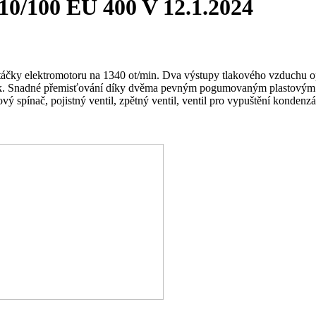
/100 EU 400 V
12.1.2024
čky elektromotoru na 1340 ot/min. Dva výstupy tlakového vzduchu op
ak. Snadné přemisťování díky dvěma pevným pogumovaným plastovým kol
pínač, pojistný ventil, zpětný ventil, ventil pro vypuštění kondenzátu,