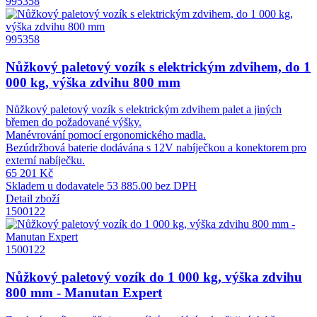
995358
995358
Nůžkový paletový vozík s elektrickým zdvihem, do 1
000 kg, výška zdvihu 800 mm
Nůžkový paletový vozík s elektrickým zdvihem palet a jiných
břemen do požadované výšky.
Manévrování pomocí ergonomického madla.
Bezúdržbová baterie dodávána s 12V nabíječkou a konektorem pro
externí nabíječku.
65 201 Kč
Skladem u dodavatele
53 885.00 bez DPH
Detail zboží
1500122
1500122
Nůžkový paletový vozík do 1 000 kg, výška zdvihu
800 mm - Manutan Expert