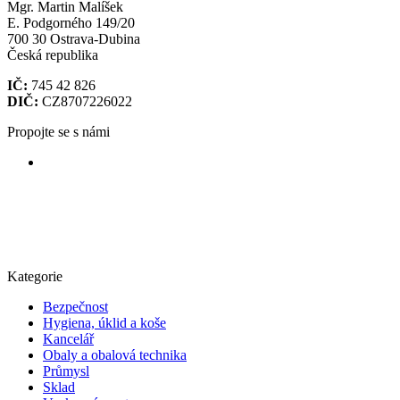
Mgr. Martin Malíšek
E. Podgorného 149/20
700 30 Ostrava-Dubina
Česká republika
IČ:
745 42 826
DIČ:
CZ8707226022
Propojte se s námi
Kategorie
Bezpečnost
Hygiena, úklid a koše
Kancelář
Obaly a obalová technika
Průmysl
Sklad