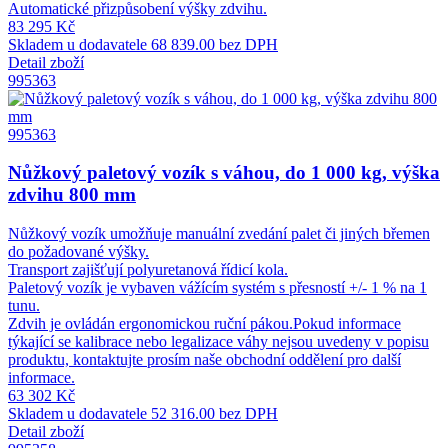
Automatické přizpůsobení výšky zdvihu.
83 295 Kč
Skladem u dodavatele
68 839.00 bez DPH
Detail zboží
995363
995363
Nůžkový paletový vozík s váhou, do 1 000 kg, výška
zdvihu 800 mm
Nůžkový vozík umožňuje manuální zvedání palet či jiných břemen
do požadované výšky.
Transport zajišťují polyuretanová řídicí kola.
Paletový vozík je vybaven vážícím systém s přesností +/- 1 % na 1
tunu.
Zdvih je ovládán ergonomickou ruční pákou.Pokud informace
týkající se kalibrace nebo legalizace váhy nejsou uvedeny v popisu
produktu, kontaktujte prosím naše obchodní oddělení pro další
informace.
63 302 Kč
Skladem u dodavatele
52 316.00 bez DPH
Detail zboží