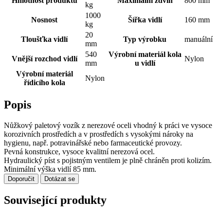
Hmotnost produktu
Maximální zdvih
800 mm
kg
1000
Nosnost
Šířka vidlí
160 mm
kg
20
Tloušťka vidlí
Typ výrobku
manuální
mm
540
Výrobní materiál kola
Vnější rozchod vidlí
Nylon
mm
u vidlí
Výrobní materiál
Nylon
řídicího kola
Popis
Nůžkový paletový vozík z nerezové oceli vhodný k práci ve vysoce
korozivních prostředích a v prostředích s vysokými nároky na
hygienu, např. potravinářské nebo farmaceutické provozy.
Pevná konstrukce, vysoce kvalitní nerezová ocel.
Hydraulický píst s pojistným ventilem je plně chráněn proti kolizím.
Minimální výška vidlí 85 mm.
Doporučit
Dotázat se
Související produkty