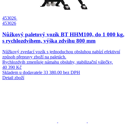
453026
453026
Nůžkový paletový vozík BT HHM100, do 1 000 kg,
s rychlozdvihem, výška zdvihu 800 mm
Nůžkový zvedací vozík s jednoduchou obsluhou nabízí efektivní
způsob přepravy zboží na paletách.
Rychlozdvih zmenšuje námahu obsluhy, stabilizační válečky.
40 390 Kč
Skladem u dodavatele
33 380.00 bez DPH
Detail zboží