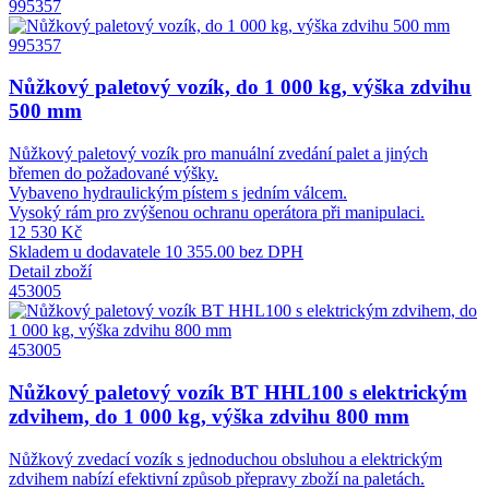
995357
995357
Nůžkový paletový vozík, do 1 000 kg, výška zdvihu
500 mm
Nůžkový paletový vozík pro manuální zvedání palet a jiných
břemen do požadované výšky.
Vybaveno hydraulickým pístem s jedním válcem.
Vysoký rám pro zvýšenou ochranu operátora při manipulaci.
12 530 Kč
Skladem u dodavatele
10 355.00 bez DPH
Detail zboží
453005
453005
Nůžkový paletový vozík BT HHL100 s elektrickým
zdvihem, do 1 000 kg, výška zdvihu 800 mm
Nůžkový zvedací vozík s jednoduchou obsluhou a elektrickým
zdvihem nabízí efektivní způsob přepravy zboží na paletách.