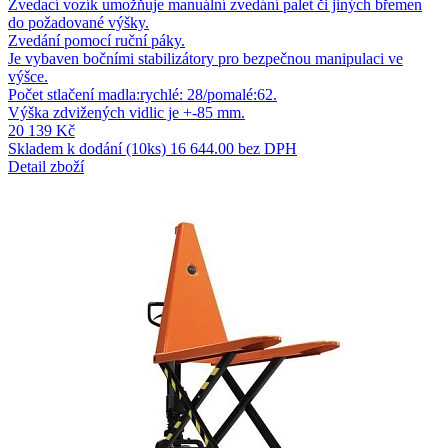
Zvedací vozík umožňuje manuální zvedání palet či jiných břemen
do požadované výšky.
Zvedání pomocí ruční páky.
Je vybaven bočními stabilizátory pro bezpečnou manipulaci ve
výšce.
Počet stlačení madla:rychlé: 28/pomalé:62.
Výška zdvižených vidlic je +-85 mm.
20 139 Kč
Skladem k dodání (10ks)
16 644.00 bez DPH
Detail zboží