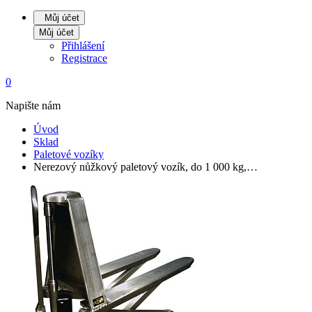
Můj účet
Můj účet
Přihlášení
Registrace
0
Napište nám
Úvod
Sklad
Paletové vozíky
Nerezový nůžkový paletový vozík, do 1 000 kg,…