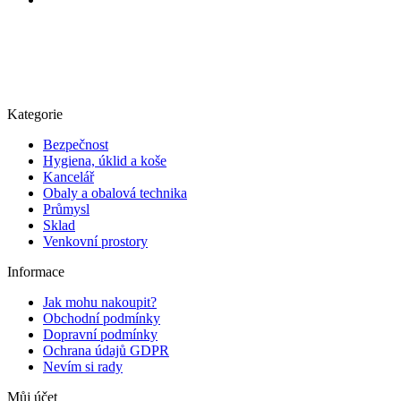
Kategorie
Bezpečnost
Hygiena, úklid a koše
Kancelář
Obaly a obalová technika
Průmysl
Sklad
Venkovní prostory
Informace
Jak mohu nakoupit?
Obchodní podmínky
Dopravní podmínky
Ochrana údajů GDPR
Nevím si rady
Můj účet