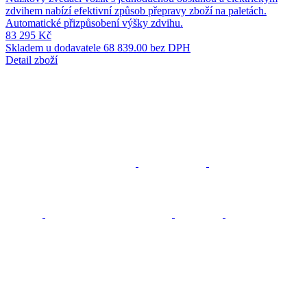
zdvihem nabízí efektivní způsob přepravy zboží na paletách.
Automatické přizpůsobení výšky zdvihu.
83 295 Kč
Skladem u dodavatele
68 839.00 bez DPH
Detail zboží