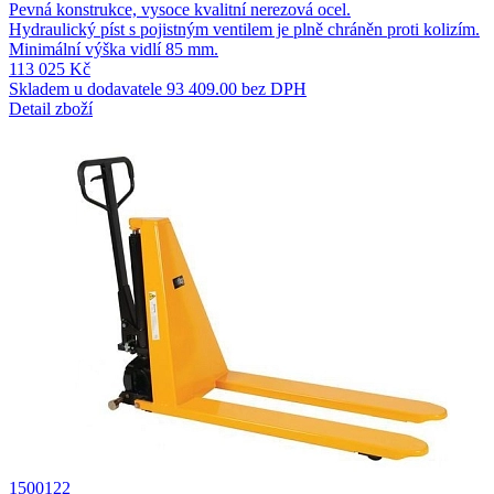
Pevná konstrukce, vysoce kvalitní nerezová ocel.
Hydraulický píst s pojistným ventilem je plně chráněn proti kolizím.
Minimální výška vidlí 85 mm.
113 025 Kč
Skladem u dodavatele
93 409.00 bez DPH
Detail zboží
1500122