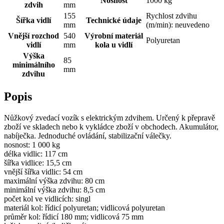
Nosnost
1000 kg
zdvih
mm
155
Rychlost zdvihu
Šířka vidlí
Technické údaje
mm
(m/min): neuvedeno
Vnější rozchod
540
Výrobní materiál
Polyuretan
vidlí
mm
kola u vidlí
Výška
85
minimálního
mm
zdvihu
Popis
Nůžkový zvedací vozík s elektrickým zdvihem. Určený k přepravě
zboží ve skladech nebo k vykládce zboží v obchodech. Akumulátor,
nabíječka. Jednoduché ovládání, stabilizační válečky.
nosnost: 1 000 kg
délka vidlic: 117 cm
šířka vidlice: 15,5 cm
vnější šířka vidlic: 54 cm
maximální výška zdvihu: 80 cm
minimální výška zdvihu: 8,5 cm
počet kol ve vidlicích: singl
materiál kol: řídicí polyuretan; vidlicová polyuretan
průměr kol: řídicí 180 mm; vidlicová 75 mm