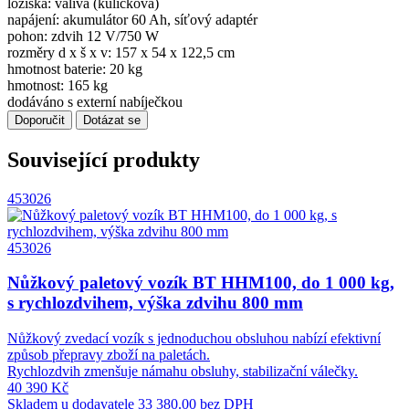
ložiska: valivá (kuličková)
napájení: akumulátor 60 Ah, síťový adaptér
pohon: zdvih 12 V/750 W
rozměry d x š x v: 157 x 54 x 122,5 cm
hmotnost baterie: 20 kg
hmotnost: 165 kg
dodáváno s externí nabíječkou
Doporučit
Dotázat se
Související produkty
453026
453026
Nůžkový paletový vozík BT HHM100, do 1 000 kg,
s rychlozdvihem, výška zdvihu 800 mm
Nůžkový zvedací vozík s jednoduchou obsluhou nabízí efektivní
způsob přepravy zboží na paletách.
Rychlozdvih zmenšuje námahu obsluhy, stabilizační válečky.
40 390 Kč
Skladem u dodavatele
33 380.00 bez DPH