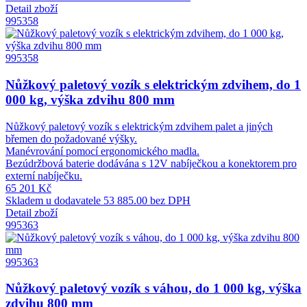
Detail zboží
995358
995358
Nůžkový paletový vozík s elektrickým zdvihem, do 1
000 kg, výška zdvihu 800 mm
Nůžkový paletový vozík s elektrickým zdvihem palet a jiných
břemen do požadované výšky.
Manévrování pomocí ergonomického madla.
Bezúdržbová baterie dodávána s 12V nabíječkou a konektorem pro
externí nabíječku.
65 201 Kč
Skladem u dodavatele
53 885.00 bez DPH
Detail zboží
995363
995363
Nůžkový paletový vozík s váhou, do 1 000 kg, výška
zdvihu 800 mm