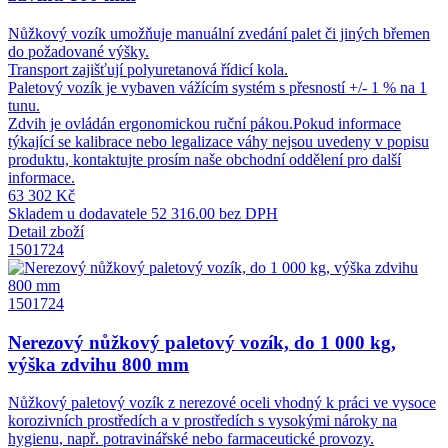
Nůžkový vozík umožňuje manuální zvedání palet či jiných břemen
do požadované výšky.
Transport zajišťují polyuretanová řídicí kola.
Paletový vozík je vybaven vážícím systém s přesností +/- 1 % na 1
tunu.
Zdvih je ovládán ergonomickou ruční pákou.Pokud informace
týkající se kalibrace nebo legalizace váhy nejsou uvedeny v popisu
produktu, kontaktujte prosím naše obchodní oddělení pro další
informace.
63 302 Kč
Skladem u dodavatele
52 316.00 bez DPH
Detail zboží
1501724
1501724
Nerezový nůžkový paletový vozík, do 1 000 kg,
výška zdvihu 800 mm
Nůžkový paletový vozík z nerezové oceli vhodný k práci ve vysoce
korozivních prostředích a v prostředích s vysokými nároky na
hygienu, např. potravinářské nebo farmaceutické provozy.