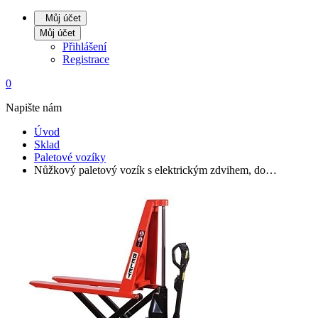
Můj účet
Můj účet
Přihlášení
Registrace
0
Napište nám
Úvod
Sklad
Paletové vozíky
Nůžkový paletový vozík s elektrickým zdvihem, do…