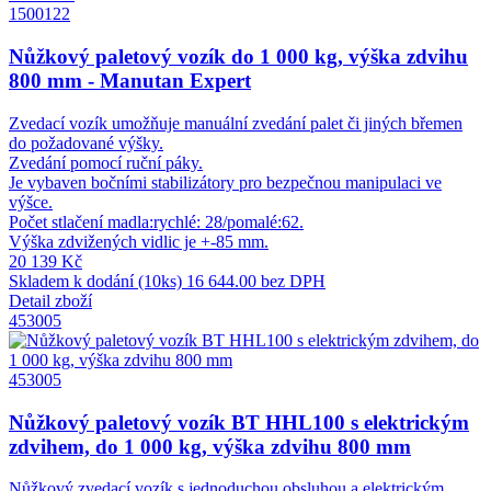
1500122
Nůžkový paletový vozík do 1 000 kg, výška zdvihu
800 mm - Manutan Expert
Zvedací vozík umožňuje manuální zvedání palet či jiných břemen
do požadované výšky.
Zvedání pomocí ruční páky.
Je vybaven bočními stabilizátory pro bezpečnou manipulaci ve
výšce.
Počet stlačení madla:rychlé: 28/pomalé:62.
Výška zdvižených vidlic je +-85 mm.
20 139 Kč
Skladem k dodání (10ks)
16 644.00 bez DPH
Detail zboží
453005
453005
Nůžkový paletový vozík BT HHL100 s elektrickým
zdvihem, do 1 000 kg, výška zdvihu 800 mm
Nůžkový zvedací vozík s jednoduchou obsluhou a elektrickým