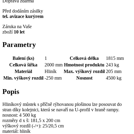
Doprava zdarma
Před dodáním zásilky
tel. avizace kurýrem
Záruka na Vaše
zboží
10 let
Parametry
Balení (ks)
1
Celková délka
1815 mm
Celková šířka
2000 mm
Hmotnost produktu
243 kg
Materiál
Hliník
Max. výškový rozdíl
205 mm
Min. výškový rozdíl
-250 mm
Nosnost
4500 kg
Popis
Hliníkový můstek s příčně rýhovanou plošinou lze posouvat do
stran díky kolejnici, která se navaří na U-profil v hraně rampy.
nosnost: 4 500 kg
rozměry d x š: 181,5 x 200 cm
výškový rozdíl (-/+): 25/20,5 cm
materiál: hliník