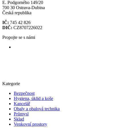
E. Podgorného 149/20
700 30 Ostrava-Dubina
Česká republika
IČ:
745 42 826
DIČ:
CZ8707226022
Propojte se s námi
Kategorie
Bezpečnost
Hygiena, úklid a koše
Kancelář
Obaly a obalová technika
Průmysl
Sklad
Venkovní prostory