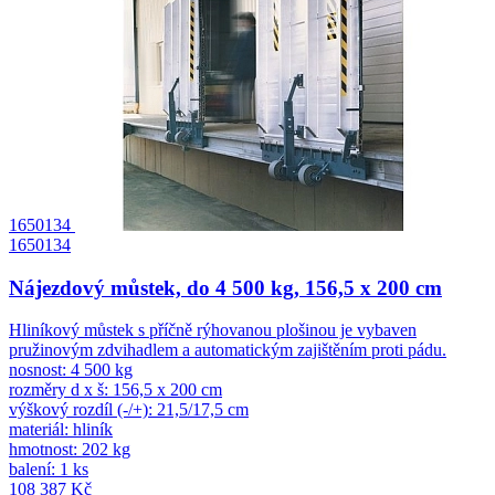
1650134
1650134
Nájezdový můstek, do 4 500 kg, 156,5 x 200 cm
Hliníkový můstek s příčně rýhovanou plošinou je vybaven
pružinovým zdvihadlem a automatickým zajištěním proti pádu.
nosnost: 4 500 kg
rozměry d x š: 156,5 x 200 cm
výškový rozdíl (-/+): 21,5/17,5 cm
materiál: hliník
hmotnost: 202 kg
balení: 1 ks
108 387 Kč