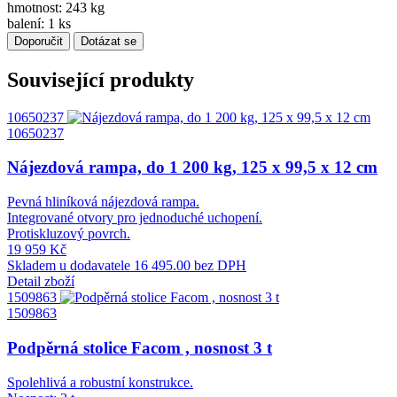
hmotnost: 243 kg
balení: 1 ks
Doporučit
Dotázat se
Související produkty
10650237
10650237
Nájezdová rampa, do 1 200 kg, 125 x 99,5 x 12 cm
Pevná hliníková nájezdová rampa.
Integrované otvory pro jednoduché uchopení.
Protiskluzový povrch.
19 959 Kč
Skladem u dodavatele
16 495.00 bez DPH
Detail zboží
1509863
1509863
Podpěrná stolice Facom , nosnost 3 t
Spolehlivá a robustní konstrukce.