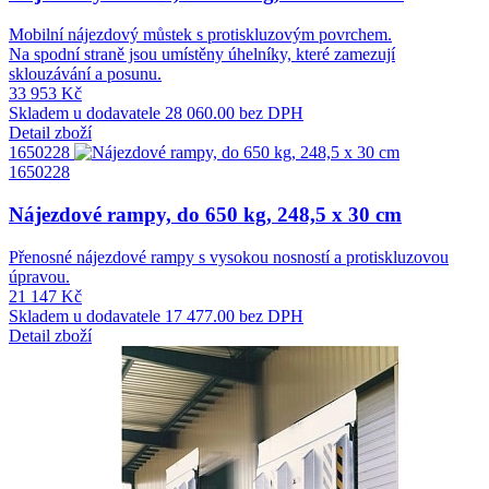
Mobilní nájezdový můstek s protiskluzovým povrchem.
Na spodní straně jsou umístěny úhelníky, které zamezují
sklouzávání a posunu.
33 953 Kč
Skladem u dodavatele
28 060.00 bez DPH
Detail zboží
1650228
1650228
Nájezdové rampy, do 650 kg, 248,5 x 30 cm
Přenosné nájezdové rampy s vysokou nosností a protiskluzovou
úpravou.
21 147 Kč
Skladem u dodavatele
17 477.00 bez DPH
Detail zboží