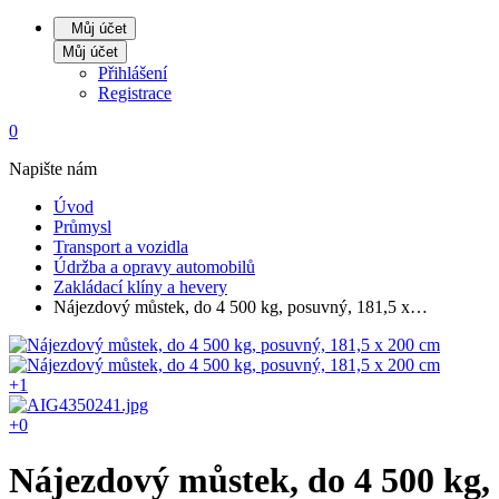
Můj účet
Můj účet
Přihlášení
Registrace
0
Napište nám
Úvod
Průmysl
Transport a vozidla
Údržba a opravy automobilů
Zakládací klíny a hevery
Nájezdový můstek, do 4 500 kg, posuvný, 181,5 x…
+1
+0
Nájezdový můstek, do 4 500 kg,