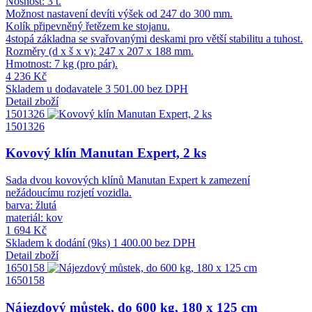
Nosnost: 3 t.
Možnost nastavení devíti výšek od 247 do 300 mm.
Kolík připevněný řetězem ke stojanu.
4stopá základna se svařovanými deskami pro větší stabilitu a tuhost.
Rozměry (d x š x v): 247 x 207 x 188 mm.
Hmotnost: 7 kg (pro pár).
4 236 Kč
Skladem u dodavatele
3 501.00 bez DPH
Detail zboží
1501326
1501326
Kovový klín Manutan Expert, 2 ks
Sada dvou kovových klínů Manutan Expert k zamezení
nežádoucímu rozjetí vozidla.
barva: žlutá
materiál: kov
1 694 Kč
Skladem k dodání (9ks)
1 400.00 bez DPH
Detail zboží
1650158
1650158
Nájezdový můstek, do 600 kg, 180 x 125 cm