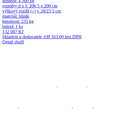
nosnost: 4 500 kg
rozměry d x š: 206,5 x 200 cm
výškový rozdíl (-/+): 28/23,5 cm
materiál: hliník
hmotnost: 235 kg
balení: 1 ks
132 087 Kč
Skladem u dodavatele
109 163.00 bez DPH
Detail zboží