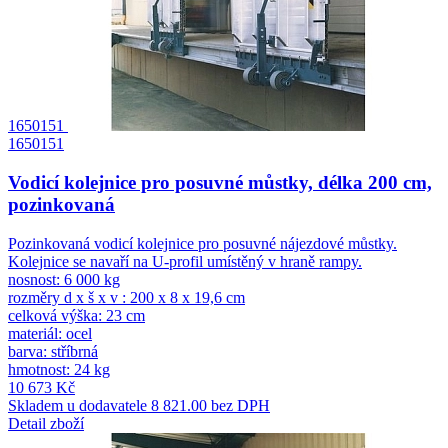
1650151
1650151
Vodicí kolejnice pro posuvné můstky, délka 200 cm,
pozinkovaná
Pozinkovaná vodicí kolejnice pro posuvné nájezdové můstky.
Kolejnice se navaří na U-profil umístěný v hraně rampy.
nosnost: 6 000 kg
rozměry d x š x v : 200 x 8 x 19,6 cm
celková výška: 23 cm
materiál: ocel
barva: stříbrná
hmotnost: 24 kg
10 673 Kč
Skladem u dodavatele
8 821.00 bez DPH
Detail zboží