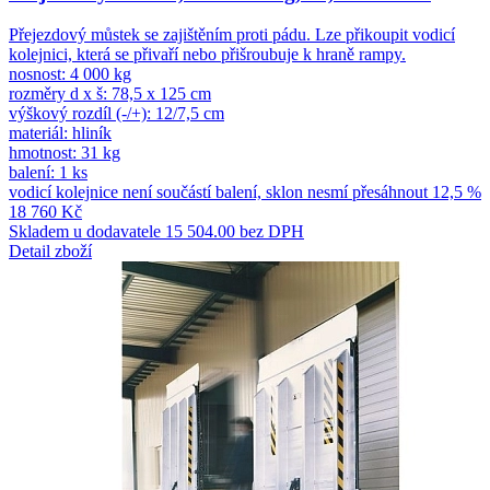
Přejezdový můstek se zajištěním proti pádu. Lze přikoupit vodicí
kolejnici, která se přivaří nebo přišroubuje k hraně rampy.
nosnost: 4 000 kg
rozměry d x š: 78,5 x 125 cm
výškový rozdíl (-/+): 12/7,5 cm
materiál: hliník
hmotnost: 31 kg
balení: 1 ks
vodicí kolejnice není součástí balení, sklon nesmí přesáhnout 12,5 %
18 760 Kč
Skladem u dodavatele
15 504.00 bez DPH
Detail zboží