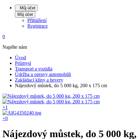
Můj účet
Můj účet
Přihlášení
Registrace
0
Napište nám
Úvod
Průmysl
Transport a vozidla
Údržba a opravy automobilů
Zakládací klíny a hevery
Nájezdový můstek, do 5 000 kg, 200 x 175 cm
+1
+0
Nájezdový můstek, do 5 000 kg,