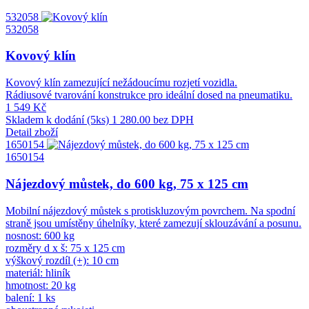
532058
532058
Kovový klín
Kovový klín zamezující nežádoucímu rozjetí vozidla.
Rádiusové tvarování konstrukce pro ideální dosed na pneumatiku.
1 549 Kč
Skladem k dodání (5ks)
1 280.00 bez DPH
Detail zboží
1650154
1650154
Nájezdový můstek, do 600 kg, 75 x 125 cm
Mobilní nájezdový můstek s protiskluzovým povrchem. Na spodní
straně jsou umístěny úhelníky, které zamezují sklouzávání a posunu.
nosnost: 600 kg
rozměry d x š: 75 x 125 cm
výškový rozdíl (+): 10 cm
materiál: hliník
hmotnost: 20 kg
balení: 1 ks