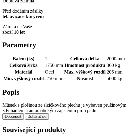
Doprava zdarma
Před dodáním zásilky
tel. avizace kurýrem
Záruka na Vaše
zboží
10 let
Parametry
Balení (ks)
1
Celková délka
2000 mm
Celková šířka
1750 mm
Hmotnost produktu
360 kg
Materiál
Ocel
Max. výškový rozdíl
205 mm
Min. výškový rozdíl
-250 mm
Nosnost
5000 kg
Popis
Můstek s plošinou ze slzičkového plechu je vybaven pružinovým
zdvihadlem a automatickým zajištěním proti pádu.
Doporučit
Dotázat se
Související produkty