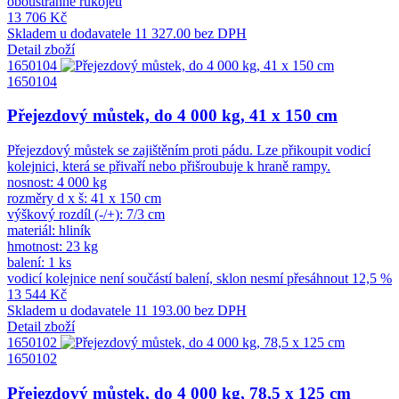
oboustranné rukojeti
13 706 Kč
Skladem u dodavatele
11 327.00 bez DPH
Detail zboží
1650104
1650104
Přejezdový můstek, do 4 000 kg, 41 x 150 cm
Přejezdový můstek se zajištěním proti pádu. Lze přikoupit vodicí
kolejnici, která se přivaří nebo přišroubuje k hraně rampy.
nosnost: 4 000 kg
rozměry d x š: 41 x 150 cm
výškový rozdíl (-/+): 7/3 cm
materiál: hliník
hmotnost: 23 kg
balení: 1 ks
vodicí kolejnice není součástí balení, sklon nesmí přesáhnout 12,5 %
13 544 Kč
Skladem u dodavatele
11 193.00 bez DPH
Detail zboží
1650102
1650102
Přejezdový můstek, do 4 000 kg, 78,5 x 125 cm