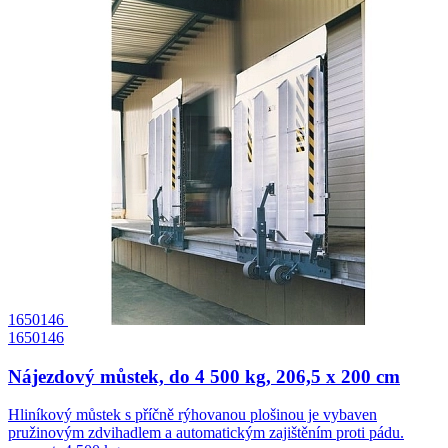
1650146
1650146
Nájezdový můstek, do 4 500 kg, 206,5 x 200 cm
Hliníkový můstek s příčně rýhovanou plošinou je vybaven
pružinovým zdvihadlem a automatickým zajištěním proti pádu.