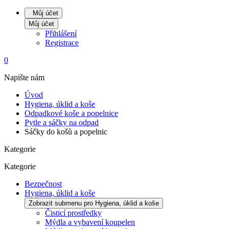
Můj účet
Můj účet
Přihlášení
Registrace
0
Napište nám
Úvod
Hygiena, úklid a koše
Odpadkové koše a popelnice
Pytle a sáčky na odpad
Sáčky do košů a popelnic
Kategorie
Kategorie
Bezpečnost
Hygiena, úklid a koše
Zobrazit submenu pro Hygiena, úklid a koše
Čisticí prostředky
Mýdla a vybavení koupelen