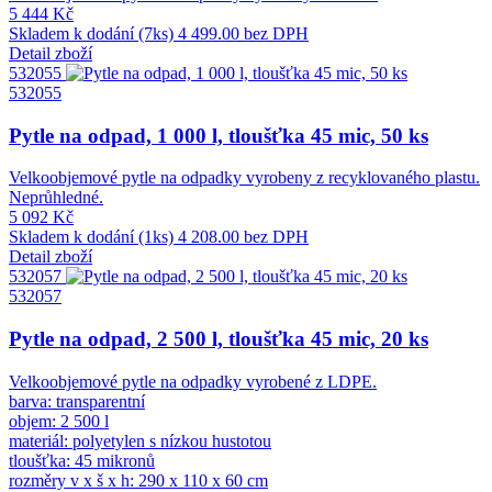
5 444 Kč
Skladem k dodání (7ks)
4 499.00 bez DPH
Detail zboží
532055
532055
Pytle na odpad, 1 000 l, tloušťka 45 mic, 50 ks
Velkoobjemové pytle na odpadky vyrobeny z recyklovaného plastu.
Neprůhledné.
5 092 Kč
Skladem k dodání (1ks)
4 208.00 bez DPH
Detail zboží
532057
532057
Pytle na odpad, 2 500 l, tloušťka 45 mic, 20 ks
Velkoobjemové pytle na odpadky vyrobené z LDPE.
barva: transparentní
objem: 2 500 l
materiál: polyetylen s nízkou hustotou
tloušťka: 45 mikronů
rozměry v x š x h: 290 x 110 x 60 cm