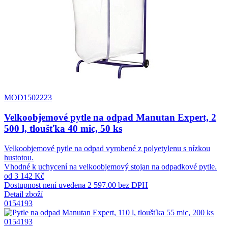
MOD1502223
Velkoobjemové pytle na odpad Manutan Expert, 2
500 l, tloušťka 40 mic, 50 ks
Velkoobjemové pytle na odpad vyrobené z polyetylenu s nízkou
hustotou.
Vhodné k uchycení na velkoobjemový stojan na odpadkové pytle.
od 3 142 Kč
Dostupnost není uvedena
2 597.00 bez DPH
Detail zboží
0154193
0154193