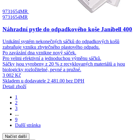
9731654MR
9731654MR
Náhradní pytle do odpadkového koše Janibell 400
Unikátní systém nekonečných sáčků do odpadkových košů
zabraňuje vzniku zbytečného plastového odpadu.
Po zavázání dna vznikne nový sáček.
Pro velmi efektivní a jednoduchou výměnu sáčků.
Sáčky jsou vyrobeny z 20 % z recyklovaných materiálů a jsou
biologicky rozložitelné, pevné a pružné.
3 002 Kč
Skladem u dodavatele
2 481.00 bez DPH
Detail zboží
1
2
3
...
9
Další stránka
Načíst další