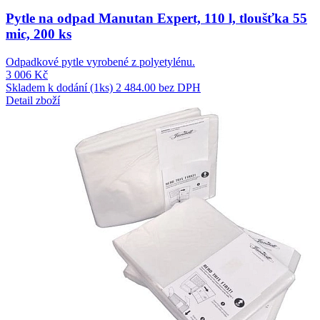
Pytle na odpad Manutan Expert, 110 l, tloušťka 55
mic, 200 ks
Odpadkové pytle vyrobené z polyetylénu.
3 006 Kč
Skladem k dodání (1ks)
2 484.00 bez DPH
Detail zboží