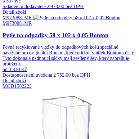
3 597 Kč
Skladem u dodavatele
2 973.00 bez DPH
Detail zboží
M9730881MR
M9730881MR
Pytle na odpadky 58 x 102 x 0,05 Bonton
Pevné recyklované vložky do odpadkových košů speciálně
navržené pro originální Bonton, které udržují vnitřek Bontonu čistý.
Tyto dokonale padnoucí sáčky mají zesílený šev, který zabraňuje
protržení.
od 3 330 Kč
Dostupnost není uvedena
2 752.00 bez DPH
Detail zboží
MOD1502223