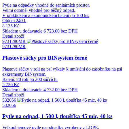
Pytle na odpadky vhodné do sanitárních prostor.
Velmi odolné, vhodné pro běžný odpad.
V praktickém a ekonomickém balení po 100 ks.
Objem 240 l.
8 135 Kč
Skladem u dodavatele
6 723.00 bez DPH
Detail zboží
9731280MR
9731280MR
Plastové sáčky pro BINsystem černé
Plastové sáčky v roli na psí výkaly k umístění do zásobníku na psí
exkrementy BINsystem.
Balení: 20 rolí po 200 sáčcích.
5 726 Kč
Skladem u dodavatele
4 732.00 bez DPH
Detail zboží
532056
532056
Pytle na odpad, 1 500 l, tloušťka 45 mic, 40 ks
Velkoobjemové pytle na odpadky vyrobeny z LDPE.