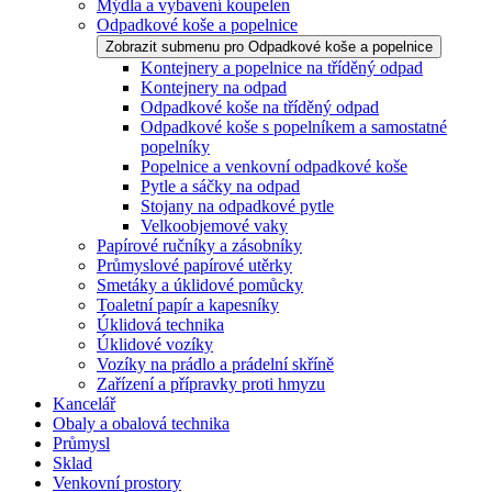
Mýdla a vybavení koupelen
Odpadkové koše a popelnice
Zobrazit submenu pro Odpadkové koše a popelnice
Kontejnery a popelnice na tříděný odpad
Kontejnery na odpad
Odpadkové koše na tříděný odpad
Odpadkové koše s popelníkem a samostatné
popelníky
Popelnice a venkovní odpadkové koše
Pytle a sáčky na odpad
Stojany na odpadkové pytle
Velkoobjemové vaky
Papírové ručníky a zásobníky
Průmyslové papírové utěrky
Smetáky a úklidové pomůcky
Toaletní papír a kapesníky
Úklidová technika
Úklidové vozíky
Vozíky na prádlo a prádelní skříně
Zařízení a přípravky proti hmyzu
Kancelář
Obaly a obalová technika
Průmysl
Sklad
Venkovní prostory