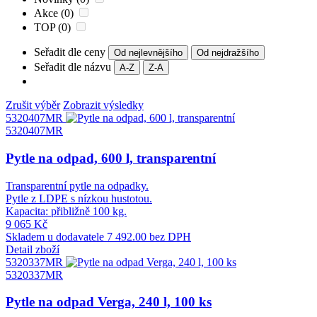
Akce (0)
TOP (0)
Seřadit dle ceny
Od nejlevnějšího
Od nejdražšího
Seřadit dle názvu
A-Z
Z-A
Zrušit výběr
Zobrazit výsledky
5320407MR
5320407MR
Pytle na odpad, 600 l, transparentní
Transparentní pytle na odpadky.
Pytle z LDPE s nízkou hustotou.
Kapacita: přibližně 100 kg.
9 065 Kč
Skladem u dodavatele
7 492.00 bez DPH
Detail zboží
5320337MR
5320337MR
Pytle na odpad Verga, 240 l, 100 ks