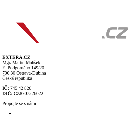
EXTERA.CZ
Mgr. Martin Malíšek
E. Podgorného 149/20
700 30 Ostrava-Dubina
Česká republika
IČ:
745 42 826
DIČ:
CZ8707226022
Propojte se s námi