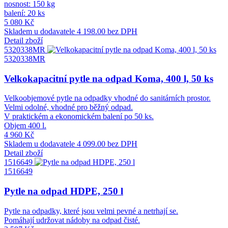
nosnost: 150 kg
balení: 20 ks
5 080 Kč
Skladem u dodavatele
4 198.00 bez DPH
Detail zboží
5320338MR
5320338MR
Velkokapacitní pytle na odpad Koma, 400 l, 50 ks
Velkoobjemové pytle na odpadky vhodné do sanitárních prostor.
Velmi odolné, vhodné pro běžný odpad.
V praktickém a ekonomickém balení po 50 ks.
Objem 400 l.
4 960 Kč
Skladem u dodavatele
4 099.00 bez DPH
Detail zboží
1516649
1516649
Pytle na odpad HDPE, 250 l
Pytle na odpadky, které jsou velmi pevné a netrhají se.
Pomáhají udržovat nádoby na odpad čisté.