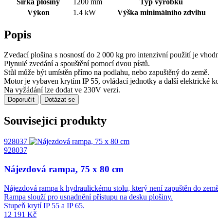
Šířka plošiny
1200 mm
Typ výrobku
Výkon
1.4 kW
Výška minimálního zdvihu
Popis
Zvedací plošina s nosností do 2 000 kg pro intenzivní použití je vho
Plynulé zvedání a spouštění pomocí dvou pístů.
Stůl může být umístěn přímo na podlahu, nebo zapuštěný do země.
Motor je vybaven krytím IP 55, ovládací jednotky a další elektrické
Na vyžádání lze dodat ve 230V verzi.
Doporučit
Dotázat se
Související produkty
928037
928037
Nájezdová rampa, 75 x 80 cm
Nájezdová rampa k hydraulickému stolu, který není zapuštěn do země
Rampa slouží pro usnadnění přístupu na desku plošiny.
Stupeň krytí IP 55 a IP 65.
12 191 Kč