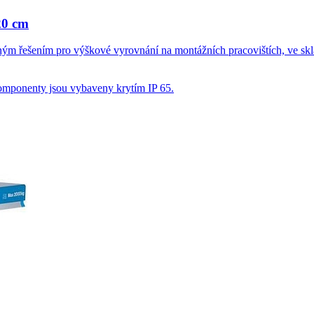
20 cm
dným řešením pro výškové vyrovnání na montážních pracovištích, ve skla
 komponenty jsou vybaveny krytím IP 65.