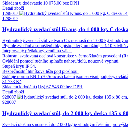
Skladem u dodavatele
10 075.00 bez DPH
Detail zboží
1298017
1298017
Hydraulický zvedací stůl Kraus, do 1 000 kg, C desk
Hydraulický zvedací stůl ve tvaru C s nosností do 1 000 kg vhodný pr
Plynule zvedání a spouštění díky pístu, který umožňuje až 10 zdvihů 
Integrovaný přetlakový ventil na válci.
Robustní svařovaná ocelová konstrukce v černo/žlutém provedení (
Ovládání pomocí ručního spínače nahoru/dolů, nouzové vypnutí.
Stupeň krytí IP 54.
Bezpečnostní hliníková lišta pod plošinou.
Splňuje normu EN 1570.Součástí balení jsou servisní podpěry, ovládán
81 733 Kč
Skladem k dodání (1ks)
67 548.00 bez DPH
Detail zboží
928007
928007
Hydraulický zvedací stůl, do 2 000 kg, deska 135 x 8
Zvedací plošina s nosností do 2 000 kg je vhodným řešením pro výškov