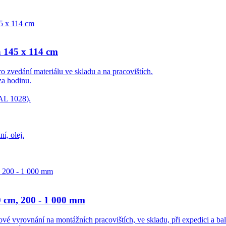
a 145 x 114 cm
o zvedání materiálu ve skladu a na pracovištích.
za hodinu.
RAL 1028).
í, olej.
0 cm, 200 - 1 000 mm
é vyrovnání na montážních pracovištích, ve skladu, při expedici a bal