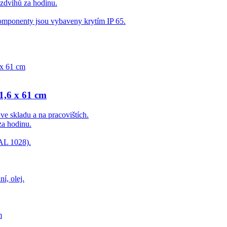
 zdvihů za hodinu.
 komponenty jsou vybaveny krytím IP 65.
1,6 x 61 cm
ve skladu a na pracovištích.
za hodinu.
RAL 1028).
í, olej.