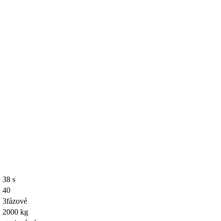
38 s
d
40
3fázové
2000 kg