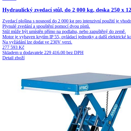
Hydraulický zvedací stůl, do 2 000 kg, deska 250 x 1
Zvedací plošina s nosností do 2 000 kg pro intenzivní použití je vho
Plynulé zvedání a spouštění pomocí dvou pístů.
Stůl může být umístěn přímo na podlahu, nebo zapuštěný do země.
Motor je vybaven krytím IP 55, ovládací jednotky a další elektrické
Na vyžádání lze dodat ve 230V verzi.
277 593 Kč
Skladem u dodavatele
229 416.00 bez DPH
Detail zboží