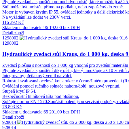
Plynulé zvedání a spouštění pomocí dvou pístů, které umožňují až 25
Stůl může být umístěn přímo na podlahu, nebo zapuštěný do země.
Motor je vybaven krytím IP 55, ovládací jednotky a další elektrické
Na vyžádání lze dodat ve 230V verzi.
116 392 Kč
Skladem u dodavatele
96 192.00 bez DPH
Detail zboží
1298002
1298002
Hydraulický zvedací stůl Kraus, do 1 000 kg, deska 9
Zvedací plošina s nosností do 1 000 kg vhodná pro zvedání materiálu 
Plynule zvedání a spouštění díky pístu, který umožňuje až 10 zdvihů 
Integrovaný přetlakový ventil na válci.
Robustní svařovaná ocelová konstrukce v černo/žlutém provedení (
Ovládání pomocí ručního spínače nahoru/dolů, nouzové vypnutí.
Stupeň krytí IP 54.
Bezpečnostní hliníková lišta pod plošinou.
Splňuje normu EN 1570.Součástí balení jsou servisní podpěry, ovládán
78 893 Kč
Skladem u dodavatele
65 201.00 bez DPH
Detail zboží
928014
928014