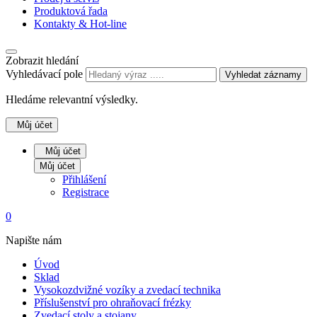
Produktová řada
Kontakty & Hot-line
Zobrazit hledání
Vyhledávací pole
Vyhledat záznamy
Hledáme relevantní výsledky.
Můj účet
Můj účet
Můj účet
Přihlášení
Registrace
0
Napište nám
Úvod
Sklad
Vysokozdvižné vozíky a zvedací technika
Příslušenství pro ohraňovací frézky
Zvedací stoly a stojany