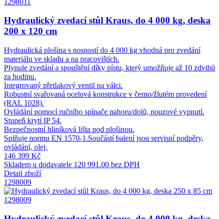
1298011
Hydraulický zvedací stůl Kraus, do 4 000 kg, deska
200 x 120 cm
Hydraulická plošina s nosností do 4 000 kg vhodná pro zvedání
materiálu ve skladu a na pracovištích.
Plynule zvedání a spouštění díky pístu, který umožňuje až 10 zdvihů
za hodinu.
Integrovaný přetlakový ventil na válci.
Robustní svařovaná ocelová konstrukce v černo/žlutém provedení
(RAL 1028).
Ovládání pomocí ručního spínače nahoru/dolů, nouzové vypnutí.
Stupeň krytí IP 54.
Bezpečnostní hliníková lišta pod plošinou.
Splňuje normu EN 1570-1.Součástí balení jsou servisní podpěry,
ovládání, olej.
146 399 Kč
Skladem u dodavatele
120 991.00 bez DPH
Detail zboží
1298009
1298009
Hydraulický zvedací stůl Kraus, do 4 000 kg, deska