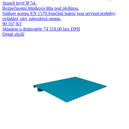
Stupeň krytí IP 54.
Bezpečnostní hliníková lišta pod plošinou.
Splňuje normu EN 1570.Součástí balení jsou servisní podpěry,
ovládání, olej, nájezdová rampa.
90 167 Kč
Skladem u dodavatele
74 518.00 bez DPH
Detail zboží