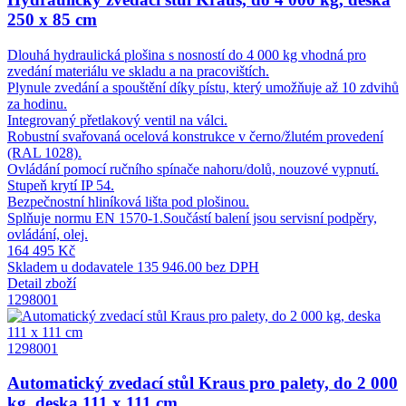
250 x 85 cm
Dlouhá hydraulická plošina s nosností do 4 000 kg vhodná pro
zvedání materiálu ve skladu a na pracovištích.
Plynule zvedání a spouštění díky pístu, který umožňuje až 10 zdvihů
za hodinu.
Integrovaný přetlakový ventil na válci.
Robustní svařovaná ocelová konstrukce v černo/žlutém provedení
(RAL 1028).
Ovládání pomocí ručního spínače nahoru/dolů, nouzové vypnutí.
Stupeň krytí IP 54.
Bezpečnostní hliníková lišta pod plošinou.
Splňuje normu EN 1570-1.Součástí balení jsou servisní podpěry,
ovládání, olej.
164 495 Kč
Skladem u dodavatele
135 946.00 bez DPH
Detail zboží
1298001
1298001
Automatický zvedací stůl Kraus pro palety, do 2 000
kg, deska 111 x 111 cm