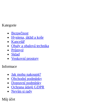
Kategorie
Bezpečnost
Hygiena, úklid a koše
Kancelář
Obaly a obalová technika
Průmysl
Sklad
Venkovní prostory
Informace
Jak mohu nakoupit?
Obchodní podmínky
Dopravní podmínky
Ochrana údajů GDPR
Nevím si rady
Můj účet