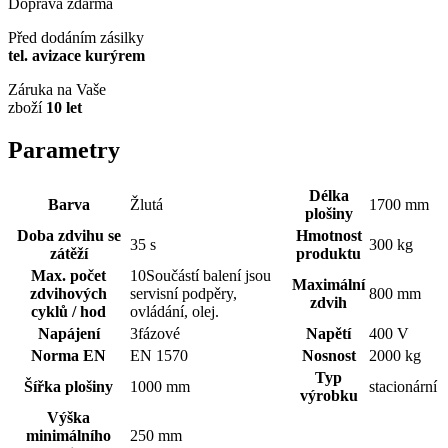
Doprava zdarma
Před dodáním zásilky
tel. avizace kurýrem
Záruka na Vaše
zboží
10 let
Parametry
Délka
Barva
Žlutá
1700 mm
plošiny
Doba zdvihu se
Hmotnost
35 s
300 kg
zátěží
produktu
Max. počet
10Součástí balení jsou
Maximální
zdvihových
servisní podpěry,
800 mm
zdvih
cyklů / hod
ovládání, olej.
Napájení
3fázové
Napětí
400 V
Norma EN
EN 1570
Nosnost
2000 kg
Typ
Šířka plošiny
1000 mm
stacionární
výrobku
Výška
minimálního
250 mm