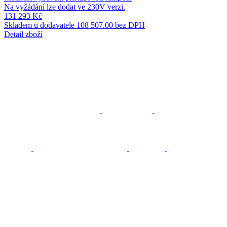
Na vyžádání lze dodat ve 230V verzi.
131 293 Kč
Skladem u dodavatele
108 507.00 bez DPH
Detail zboží