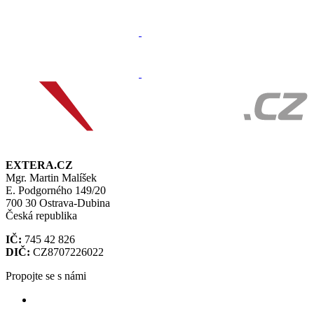
EXTERA.CZ
Mgr. Martin Malíšek
E. Podgorného 149/20
700 30 Ostrava-Dubina
Česká republika
IČ:
745 42 826
DIČ:
CZ8707226022
Propojte se s námi