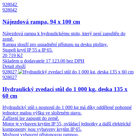
928042
928042
Nájezdová rampa, 94 x 100 cm
Nájezdová rampa k hydraulickému stolu, který není zapuštěn do
země.
Rampa slouží pro usnadnění přístupu na desku plošiny.
Stupeň krytí IP 55 a IP 65.
20 719 Kč
Skladem u dodavatele
17 123.00 bez DPH
Detail zboží
928027
928027
Hydraulický zvedací stůl do 1 000 kg, deska 135 x
60 cm
Hydraulický stůl s nosností do 1 000 kg má díky oddělené pohonné
jednotce malou výšku ve složeném stavu.
Zařízení lze zapustit do země.
Motor je vybaven krytím IP 55, ovládací jednotky a další elektrické
komponenty jsou vybaveny krytím IP 65.
Možnost vybavení přístupovou rampou.