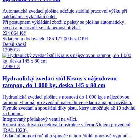
Automatická zvedací plošina udržuje stabilní pracovní výšku při
nakládání a vykládání palet.
Při postupném vykládání zboží z palety se plošina automaticky
zvedá a pracovník se tak nemusí ohýbat.
224 064 Kč
Skladem u dodavatele
185 177.00 bez DPH
Detail zboží
1298018
1298018
Hydraulický zvedací stůl Kraus s nájezdovou
rampou, do 1 000 kg, deska 145 x 80 cm
Hydraulická zvedací plošina s nosností do 1 000 kg s nájezdovou
rampou, vhodná pro zvedání materiálu ve skladu a na pracovištích.
Plynule zvedání a spouštění díky pístu, který umožňuje až 10 zdvihů
za hodinu.
Integrovaný přetlakový ventil na válci.
Robustní svařovaná ocelová konstrukce v černo/žlutém provedení
(RAL 1028).
Ovládání pomocí ručního spínače nahoru/dolů, nouzové vypnutí.