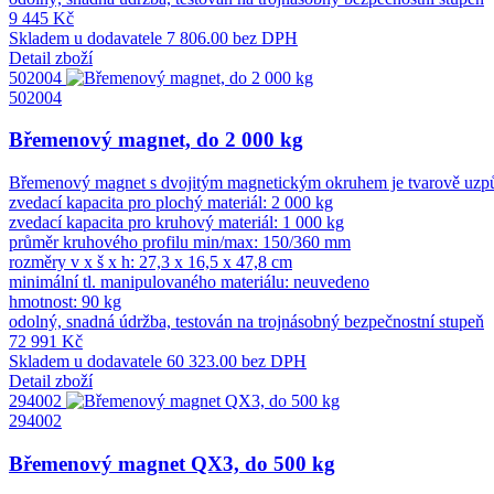
9 445 Kč
Skladem u dodavatele
7 806.00 bez DPH
Detail zboží
502004
502004
Břemenový magnet, do 2 000 kg
Břemenový magnet s dvojitým magnetickým okruhem je tvarově uzpůso
zvedací kapacita pro plochý materiál: 2 000 kg
zvedací kapacita pro kruhový materiál: 1 000 kg
průměr kruhového profilu min/max: 150/360 mm
rozměry v x š x h: 27,3 x 16,5 x 47,8 cm
minimální tl. manipulovaného materiálu: neuvedeno
hmotnost: 90 kg
odolný, snadná údržba, testován na trojnásobný bezpečnostní stupeň
72 991 Kč
Skladem u dodavatele
60 323.00 bez DPH
Detail zboží
294002
294002
Břemenový magnet QX3, do 500 kg