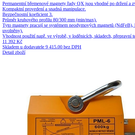
Permanentní břemenové magnety řady QX jsou vhodné po držení a zve
Kompaktní provedení a snadná manipulace.
Bezpečnostní koeficient 3.
Průměr kruhového profilu 80/300 mm (min/max).
Tyto magnety pracují se systémem neodymových magnetů (NdFeB), kdy
uvolněny).
Vhodnost použití např. ve výrobě, v loděnicích, skladech, přepravní 
11 392 Kč
Skladem u dodavatele
9 415.00 bez DPH
Detail zboží