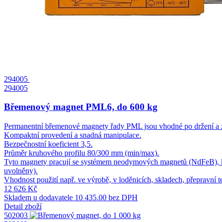
294005
294005
Břemenový magnet PML6, do 600 kg
Permanentní břemenové magnety řady PML jsou vhodné po držení a zv
Kompaktní provedení a snadná manipulace.
Bezpečnostní koeficient 3,5.
Průměr kruhového profilu 80/300 mm (min/max).
Tyto magnety pracují se systémem neodymových magnetů (NdFeB), kdy
uvolněny).
Vhodnost použití např. ve výrobě, v loděnicích, skladech, přepravní 
12 626 Kč
Skladem u dodavatele
10 435.00 bez DPH
Detail zboží
502003