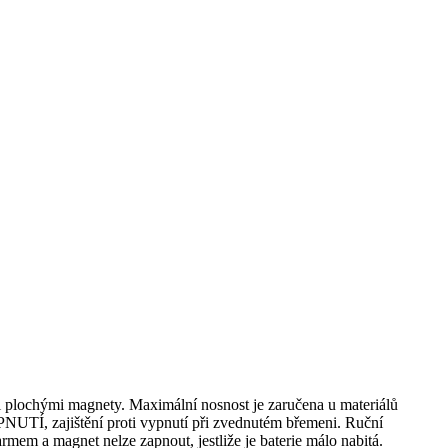
i plochými magnety. Maximální nosnost je zaručena u materiálů
PNUTÍ, zajištění proti vypnutí při zvednutém břemeni. Ruční
mem a magnet nelze zapnout, jestliže je baterie málo nabitá.