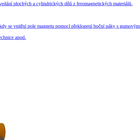
dání plochých a cylindrických dílů z feromagnetických materiálů.
 se vnitřní pole magnetu pomocí překlopení boční páky s gumovým mad
technice apod.