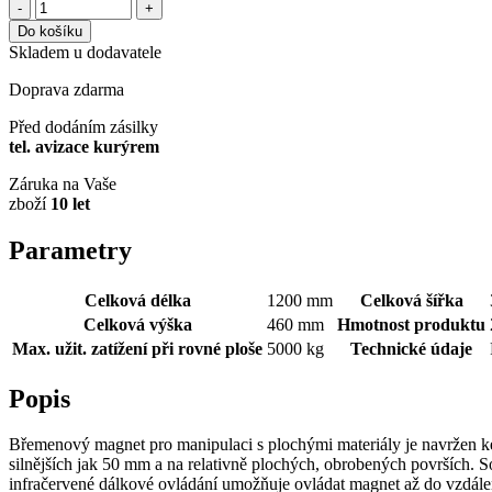
-
+
Do košíku
Skladem u dodavatele
Doprava zdarma
Před dodáním zásilky
tel. avizace kurýrem
Záruka na Vaše
zboží
10 let
Parametry
Celková délka
1200 mm
Celková šířka
Celková výška
460 mm
Hmotnost produktu
Max. užit. zatížení při rovné ploše
5000 kg
Technické údaje
Popis
Břemenový magnet pro manipulaci s plochými materiály je navržen ke
silnějších jak 50 mm a na relativně plochých, obrobených površích.
infračervené dálkové ovládání umožňuje ovládat magnet až do vzdálen