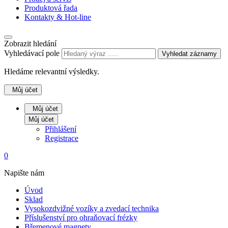
Produktová řada
Kontakty & Hot-line
Zobrazit hledání
Vyhledávací pole
Vyhledat záznamy
Hledáme relevantní výsledky.
Můj účet
Můj účet
Můj účet
Přihlášení
Registrace
0
Napište nám
Úvod
Sklad
Vysokozdvižné vozíky a zvedací technika
Příslušenství pro ohraňovací frézky
Břemenové magnety