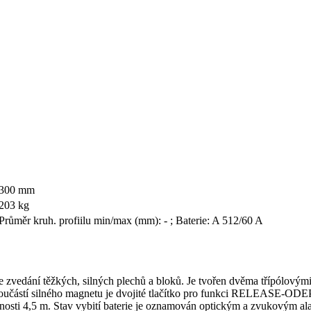
300 mm
203 kg
Průměr kruh. profiilu min/max (mm): - ; Baterie: A 512/60 A
 zvedání těžkých, silných plechů a bloků. Je tvořen dvěma třípólovým
 Součástí silného magnetu je dvojité tlačítko pro funkci RELEASE-ODE
osti 4,5 m. Stav vybití baterie je oznamován optickým a zvukovým alar