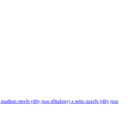
lem otevře (díly jsou přitaženy) a nebo uzavře (díly jsou