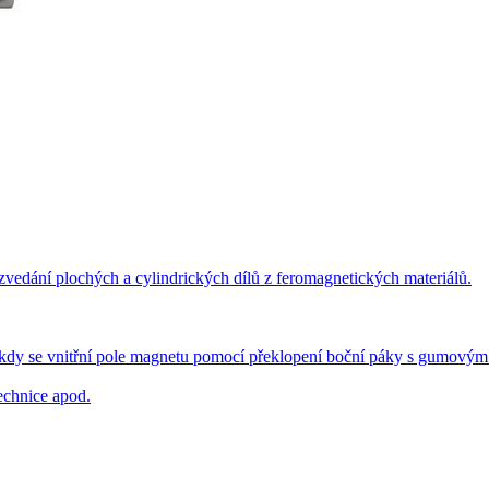
edání plochých a cylindrických dílů z feromagnetických materiálů.
 se vnitřní pole magnetu pomocí překlopení boční páky s gumovým mad
technice apod.