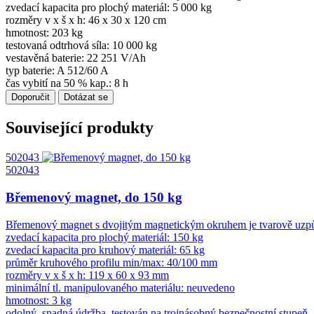
zvedací kapacita pro plochý materiál: 5 000 kg
rozměry v x š x h: 46 x 30 x 120 cm
hmotnost: 203 kg
testovaná odtrhová síla: 10 000 kg
vestavěná baterie: 22 251 V/Ah
typ baterie: A 512/60 A
čas vybití na 50 % kap.: 8 h
Doporučit
Dotázat se
Související produkty
502043
502043
Břemenový magnet, do 150 kg
Břemenový magnet s dvojitým magnetickým okruhem je tvarově uzpůso
zvedací kapacita pro plochý materiál: 150 kg
zvedací kapacita pro kruhový materiál: 65 kg
průměr kruhového profilu min/max: 40/100 mm
rozměry v x š x h: 119 x 60 x 93 mm
minimální tl. manipulovaného materiálu: neuvedeno
hmotnost: 3 kg
odolný, snadná údržba, testován na trojnásobný bezpečnostní stupeň