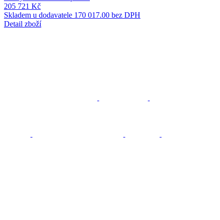
205 721 Kč
Skladem u dodavatele
170 017.00 bez DPH
Detail zboží