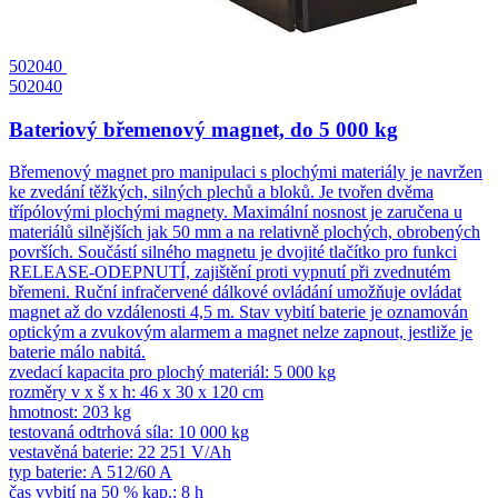
502040
502040
Bateriový břemenový magnet, do 5 000 kg
Břemenový magnet pro manipulaci s plochými materiály je navržen
ke zvedání těžkých, silných plechů a bloků. Je tvořen dvěma
třípólovými plochými magnety. Maximální nosnost je zaručena u
materiálů silnějších jak 50 mm a na relativně plochých, obrobených
površích. Součástí silného magnetu je dvojité tlačítko pro funkci
RELEASE-ODEPNUTÍ, zajištění proti vypnutí při zvednutém
břemeni. Ruční infračervené dálkové ovládání umožňuje ovládat
magnet až do vzdálenosti 4,5 m. Stav vybití baterie je oznamován
optickým a zvukovým alarmem a magnet nelze zapnout, jestliže je
baterie málo nabitá.
zvedací kapacita pro plochý materiál: 5 000 kg
rozměry v x š x h: 46 x 30 x 120 cm
hmotnost: 203 kg
testovaná odtrhová síla: 10 000 kg
vestavěná baterie: 22 251 V/Ah
typ baterie: A 512/60 A
čas vybití na 50 % kap.: 8 h