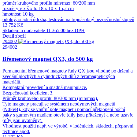
průměr kruhového profilu min/max: 60/200 mm
rozměry v x š x h: 18 x 10 x 15,2 cm
hmotnost: 10 kg
odolný, snadná údržba, testován na trojnásobný bezpečnostní stupeň
13 752 Kč
Skladem u dodavatele
11 365.00 bez DPH
Detail zboží
294002
294002
Břemenový magnet QX3, do 500 kg
Permanentní břemenové magnety řady QX jsou vhodné po držení a
zvedání plochých a cylindrických dílů z feromagnetických
materiálů.
Kompaktní provedení a snadná manipulace.
Bezpečnostní koeficient 3.
Průměr kruhového profilu 80/300 mm (min/max).
Tyto magnety pracují se systémem neodymových magnetů
(NdFeB), kdy se vnitřní pole magnetu pomocí překlopení boční
páky s gumovým madlem otevře (díly jsou přitaženy) a nebo uzavře
(díly jsou uvolněny).
Vhodnost použití např. ve výrobě, v loděnicích, skladech, přepravní
technice apod.
11 392 Kč