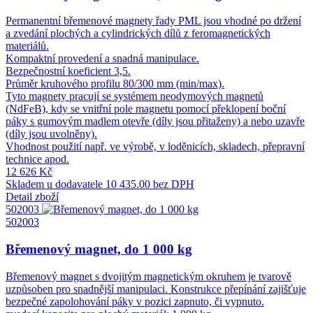
Permanentní břemenové magnety řady PML jsou vhodné po držení
a zvedání plochých a cylindrických dílů z feromagnetických
materiálů.
Kompaktní provedení a snadná manipulace.
Bezpečnostní koeficient 3,5.
Průměr kruhového profilu 80/300 mm (min/max).
Tyto magnety pracují se systémem neodymových magnetů
(NdFeB), kdy se vnitřní pole magnetu pomocí překlopení boční
páky s gumovým madlem otevře (díly jsou přitaženy) a nebo uzavře
(díly jsou uvolněny).
Vhodnost použití např. ve výrobě, v loděnicích, skladech, přepravní
technice apod.
12 626 Kč
Skladem u dodavatele
10 435.00 bez DPH
Detail zboží
502003
502003
Břemenový magnet, do 1 000 kg
Břemenový magnet s dvojitým magnetickým okruhem je tvarově
uzpůsoben pro snadnější manipulaci. Konstrukce přepínání zajišťuje
bezpečné zapolohování páky v pozici zapnuto, či vypnuto.