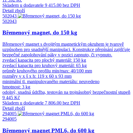
Skladem u dodavatele
9 415.00 bez DPH
Detail zboží
502043
502043
Břemenový magnet, do 150 kg
Břemenový magnet s dvojitým magnetickým okruhem je tvarově
uzpůsoben pro snadnější manipulaci. Konstrukce přepínání zajišťuje
bezpečné zapolohování páky v pozici zapnuto, či vypnuto.
zvedací kapacita pro plochý materiál: 150 kg
zvedací kapacita pro kruhový materiál: 65 kg
průměr kruhového profilu min/max: 40/100 mm
rozměry v x š x h: 119 x 60 x 93 mm
minimální tl. manipulovaného materiálu: neuvedeno
hmotnost: 3 kg
odolný, snadná údržba, testován na trojnásobný bezpečnostní stupeň
9 445 Kč
Skladem u dodavatele
7 806.00 bez DPH
Detail zboží
294005
294005
Břemenový magnet PML6, do 600 kg