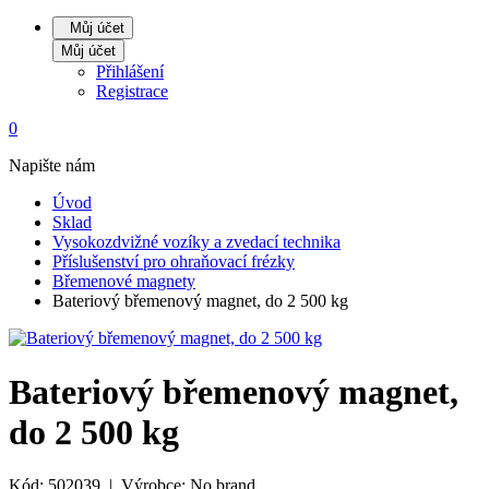
Můj účet
Můj účet
Přihlášení
Registrace
0
Napište nám
Úvod
Sklad
Vysokozdvižné vozíky a zvedací technika
Příslušenství pro ohraňovací frézky
Břemenové magnety
Bateriový břemenový magnet, do 2 500 kg
Bateriový břemenový magnet,
do 2 500 kg
Kód: 502039 | Výrobce: No brand