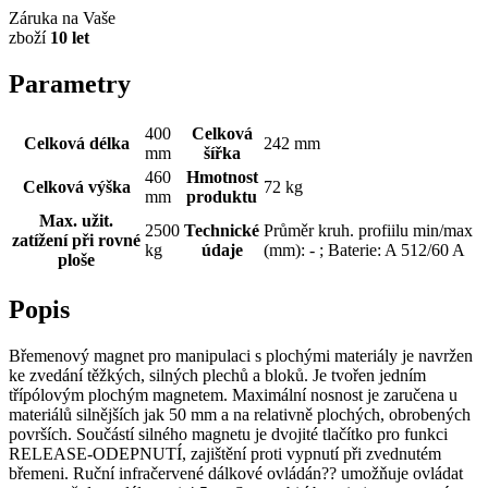
Záruka na Vaše
zboží
10 let
Parametry
400
Celková
Celková délka
242 mm
mm
šířka
460
Hmotnost
Celková výška
72 kg
mm
produktu
Max. užit.
2500
Technické
Průměr kruh. profiilu min/max
zatížení při rovné
kg
údaje
(mm): - ; Baterie: A 512/60 A
ploše
Popis
Břemenový magnet pro manipulaci s plochými materiály je navržen
ke zvedání těžkých, silných plechů a bloků. Je tvořen jedním
třípólovým plochým magnetem. Maximální nosnost je zaručena u
materiálů silnějších jak 50 mm a na relativně plochých, obrobených
površích. Součástí silného magnetu je dvojité tlačítko pro funkci
RELEASE-ODEPNUTÍ, zajištění proti vypnutí při zvednutém
břemeni. Ruční infračervené dálkové ovládán?? umožňuje ovládat