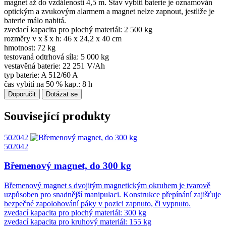
magnet až do vzdálenosti 4,5 m. Stav vybití baterie je oznamován
optickým a zvukovým alarmem a magnet nelze zapnout, jestliže je
baterie málo nabitá.
zvedací kapacita pro plochý materiál: 2 500 kg
rozměry v x š x h: 46 x 24,2 x 40 cm
hmotnost: 72 kg
testovaná odtrhová síla: 5 000 kg
vestavěná baterie: 22 251 V/Ah
typ baterie: A 512/60 A
čas vybití na 50 % kap.: 8 h
Doporučit
Dotázat se
Související produkty
502042
502042
Břemenový magnet, do 300 kg
Břemenový magnet s dvojitým magnetickým okruhem je tvarově
uzpůsoben pro snadnější manipulaci. Konstrukce přepínání zajišťuje
bezpečné zapolohování páky v pozici zapnuto, či vypnuto.
zvedací kapacita pro plochý materiál: 300 kg
zvedací kapacita pro kruhový materiál: 155 kg