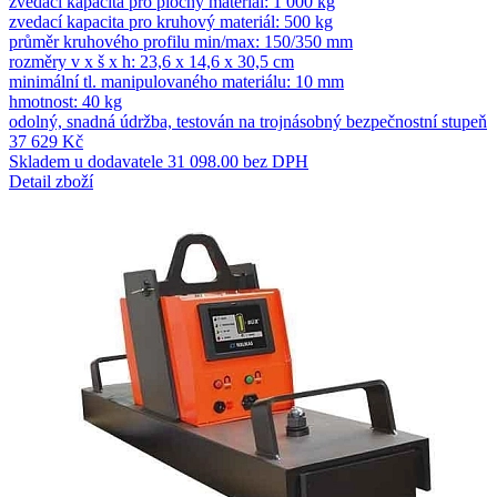
zvedací kapacita pro plochý materiál: 1 000 kg
zvedací kapacita pro kruhový materiál: 500 kg
průměr kruhového profilu min/max: 150/350 mm
rozměry v x š x h: 23,6 x 14,6 x 30,5 cm
minimální tl. manipulovaného materiálu: 10 mm
hmotnost: 40 kg
odolný, snadná údržba, testován na trojnásobný bezpečnostní stupeň
37 629 Kč
Skladem u dodavatele
31 098.00 bez DPH
Detail zboží