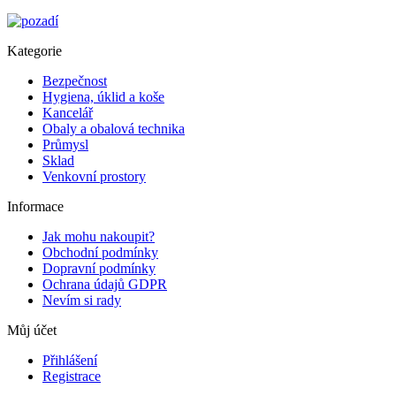
Kategorie
Bezpečnost
Hygiena, úklid a koše
Kancelář
Obaly a obalová technika
Průmysl
Sklad
Venkovní prostory
Informace
Jak mohu nakoupit?
Obchodní podmínky
Dopravní podmínky
Ochrana údajů GDPR
Nevím si rady
Můj účet
Přihlášení
Registrace