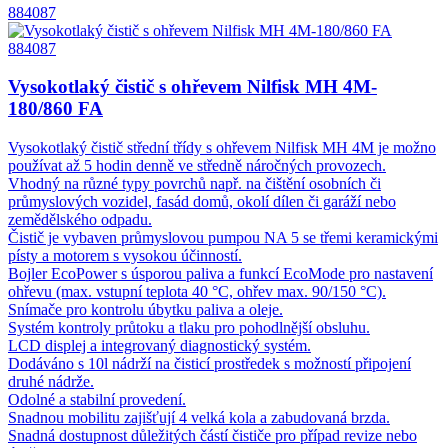
884087
884087
Vysokotlaký čistič s ohřevem Nilfisk MH 4M-
180/860 FA
Vysokotlaký čistič střední třídy s ohřevem Nilfisk MH 4M je možno
používat až 5 hodin denně ve středně náročných provozech.
Vhodný na různé typy povrchů např. na čištění osobních či
průmyslových vozidel, fasád domů, okolí dílen či garáží nebo
zemědělského odpadu.
Čistič je vybaven průmyslovou pumpou NA 5 se třemi keramickými
písty a motorem s vysokou účinností.
Bojler EcoPower s úsporou paliva a funkcí EcoMode pro nastavení
ohřevu (max. vstupní teplota 40 °C, ohřev max. 90/150 °C).
Snímače pro kontrolu úbytku paliva a oleje.
Systém kontroly průtoku a tlaku pro pohodlnější obsluhu.
LCD displej a integrovaný diagnostický systém.
Dodáváno s 10l nádrží na čisticí prostředek s možností připojení
druhé nádrže.
Odolné a stabilní provedení.
Snadnou mobilitu zajišťují 4 velká kola a zabudovaná brzda.
Snadná dostupnost důležitých částí čističe pro případ revize nebo