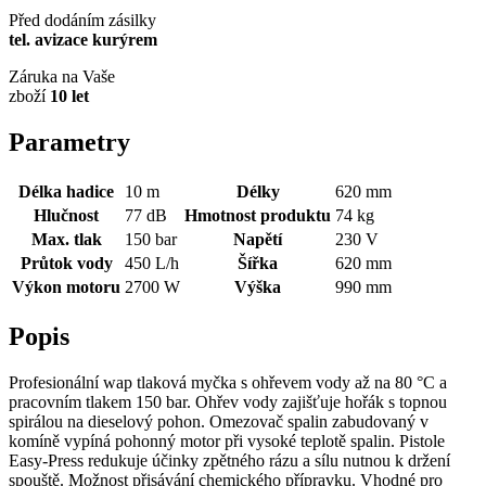
Před dodáním zásilky
tel. avizace kurýrem
Záruka na Vaše
zboží
10 let
Parametry
Délka hadice
10 m
Délky
620 mm
Hlučnost
77 dB
Hmotnost produktu
74 kg
Max. tlak
150 bar
Napětí
230 V
Průtok vody
450 L/h
Šířka
620 mm
Výkon motoru
2700 W
Výška
990 mm
Popis
Profesionální wap tlaková myčka s ohřevem vody až na 80 °C a
pracovním tlakem 150 bar. Ohřev vody zajišťuje hořák s topnou
spirálou na dieselový pohon. Omezovač spalin zabudovaný v
komíně vypíná pohonný motor při vysoké teplotě spalin. Pistole
Easy-Press redukuje účinky zpětného rázu a sílu nutnou k držení
spouště. Možnost přisávání chemického přípravku. Vhodné pro