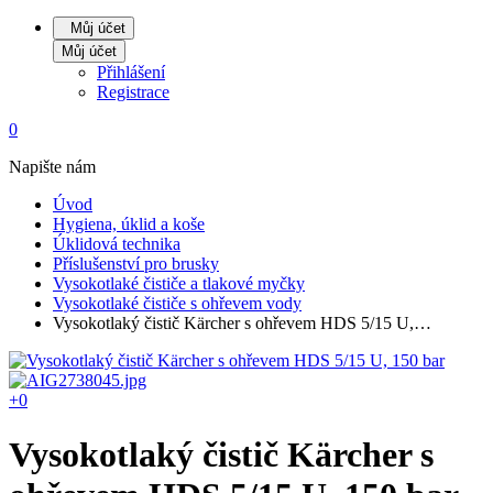
Můj účet
Můj účet
Přihlášení
Registrace
0
Napište nám
Úvod
Hygiena, úklid a koše
Úklidová technika
Příslušenství pro brusky
Vysokotlaké čističe a tlakové myčky
Vysokotlaké čističe s ohřevem vody
Vysokotlaký čistič Kärcher s ohřevem HDS 5/15 U,…
+0
Vysokotlaký čistič Kärcher s