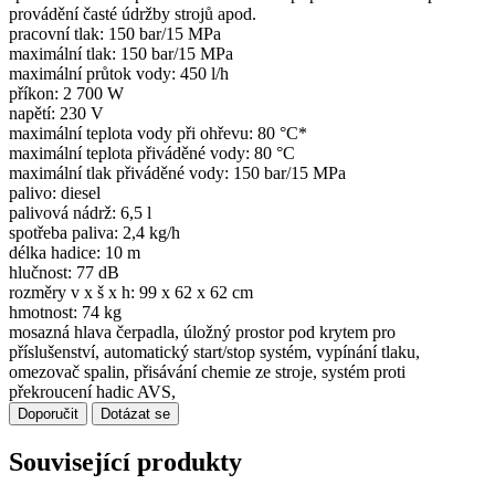
provádění časté údržby strojů apod.
pracovní tlak: 150 bar/15 MPa
maximální tlak: 150 bar/15 MPa
maximální průtok vody: 450 l/h
příkon: 2 700 W
napětí: 230 V
maximální teplota vody při ohřevu: 80 °C*
maximální teplota přiváděné vody: 80 °C
maximální tlak přiváděné vody: 150 bar/15 MPa
palivo: diesel
palivová nádrž: 6,5 l
spotřeba paliva: 2,4 kg/h
délka hadice: 10 m
hlučnost: 77 dB
rozměry v x š x h: 99 x 62 x 62 cm
hmotnost: 74 kg
mosazná hlava čerpadla, úložný prostor pod krytem pro
příslušenství, automatický start/stop systém, vypínání tlaku,
omezovač spalin, přisávání chemie ze stroje, systém proti
překroucení hadic AVS,
Doporučit
Dotázat se
Související produkty