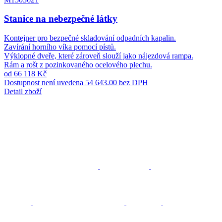
Stanice na nebezpečné látky
Kontejner pro bezpečné skladování odpadních kapalin.
Zavírání horního víka pomocí pístů.
Výklopné dveře, které zároveň slouží jako nájezdová rampa.
Rám a rošt z pozinkovaného ocelového plechu.
od 66 118 Kč
Dostupnost není uvedena
54 643.00 bez DPH
Detail zboží