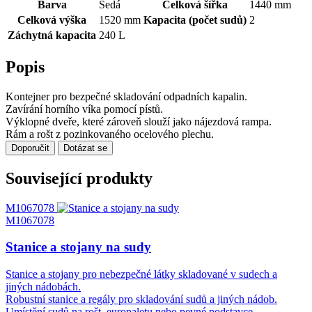
Barva
Šedá
Celková šířka
1440 mm
Celková výška
1520 mm
Kapacita (počet sudů)
2
Záchytná kapacita
240 L
Popis
Kontejner pro bezpečné skladování odpadních kapalin.
Zavírání horního víka pomocí pístů.
Výklopné dveře, které zároveň slouží jako nájezdová rampa.
Rám a rošt z pozinkovaného ocelového plechu.
Doporučit
Dotázat se
Související produkty
M1067078
M1067078
Stanice a stojany na sudy
Stanice a stojany pro nebezpečné látky skladované v sudech a
jiných nádobách.
Robustní stanice a regály pro skladování sudů a jiných nádob.
Umístění sudů na rošt, europaletu nebo pevné podstavce.