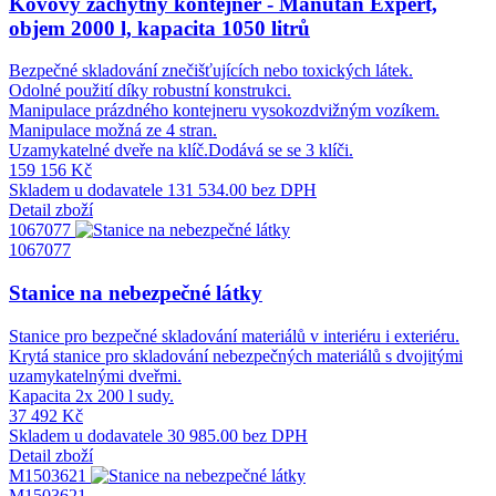
Kovový záchytný kontejner - Manutan Expert,
objem 2000 l, kapacita 1050 litrů
Bezpečné skladování znečišťujících nebo toxických látek.
Odolné použití díky robustní konstrukci.
Manipulace prázdného kontejneru vysokozdvižným vozíkem.
Manipulace možná ze 4 stran.
Uzamykatelné dveře na klíč.Dodává se se 3 klíči.
159 156 Kč
Skladem u dodavatele
131 534.00 bez DPH
Detail zboží
1067077
1067077
Stanice na nebezpečné látky
Stanice pro bezpečné skladování materiálů v interiéru i exteriéru.
Krytá stanice pro skladování nebezpečných materiálů s dvojitými
uzamykatelnými dveřmi.
Kapacita 2x 200 l sudy.
37 492 Kč
Skladem u dodavatele
30 985.00 bez DPH
Detail zboží
M1503621
M1503621