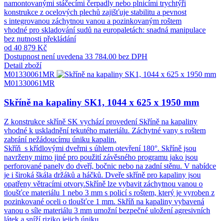
namontovanými stáčecími čerpadly nebo plnicími trychtýři
konstrukce z ocelových plechů zajišťuje stabilitu a pevnost
s integrovanou záchytnou vanou a pozinkovaným roštem
vhodné pro skladování sudů na europaletách: snadná manipulace
bez nutnosti překládání
od 40 879 Kč
Dostupnost není uvedena
33 784.00 bez DPH
Detail zboží
M01330061MR
M01330061MR
Skříně na kapaliny SK1, 1044 x 625 x 1950 mm
Z konstrukce skříně SK vychází provedení Skříně na kapaliny
vhodné k uskladnění tekutého materiálu. Záchytné vany s roštem
zabrání nežádoucímu úniku kapalin.
Skříň s křídlovými dveřmi s úhlem otevření 180°. Skříně jsou
navrženy mimo jiné pro použití závěsného programu jako jsou
perforované panely do dveří, bočnic nebo na zadní stěnu. V nabídce
je i široká škála držáků a háčků. Dveře skříně pro kapaliny jsou
opatřeny větracími otvory.Skříně lze vybavit záchytnou vanou o
tloušťce materiálu 1 nebo 3 mm s policí s roštem, který je vyroben z
pozinkované oceli o tloušťce 1 mm. Skříň na kapaliny vybavená
vanou o síle materiálu 3 mm umožní bezpečné uložení agresivních
látek a sníží riziko jejich úniku.