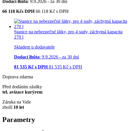
Dodací lhůta
: 9.9.2026 - za 30 dní
66 118
Kčs DPH
66 118
Kč
s DPH
Stanice na nebezpečné látky, pro 4 sudy, záchytná kapacita
270 l
Skladem u dodavatele
Dodací lhůta
: 9.9.2026 - za 30 dní
81 535
Kč s DPH
81 535
Kč
s DPH
Doprava zdarma
Před dodáním zásilky
tel. avizace kurýrem
Záruka na Vaše
zboží
10 let
Parametry