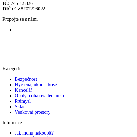
IČ:
745 42 826
DIČ:
CZ8707226022
Propojte se s námi
Kategorie
Bezpečnost
Hygiena, úklid a koše
Kancelář
Obaly a obalová technika
Průmysl
Sklad
Venkovní prostory
Informace
Jak mohu nakoupit?