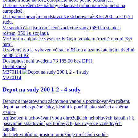
U stanic s roštem lze nádoby skladovat přímo na roštu, nebo na
europaletě.
U stojanu s pevnými podstavci lze skladovat až 8 ks 200 l a 216,5 l
sudů.
Ve spodní části jsou umístěné záchytné vany (580 l u stanic s
roštem, 350 l u stojánu).
Možnost manipulace vysokozdvižným vozíkem (rozteč otvorů 785
mm).
Uzavřený typ je vybaven větrací mřížkou a uzamykatelnými dveřmi.
od 88 554 Kč
Dostupnost není uvedena
73 185.00 bez DPH
Detail zboží
M270114
M270114
Depot na sudy 200 l, 2 - 4 sudy
Depoty s integrovanou záchytnou vanou a pozinkovaným roštem.
depot na nebezpečné látky, ideální k použití jako stáčecí a sběrná
stanice
uzpůsoben k uchovávání vodu ohrožujících nehořlavých kapalin i k
pasivnímu skladování jak hořlavých, tak i vysoce vznětlivých
kapalin
dostatek vnitřního prostoru umožňuje umístění i sudů s