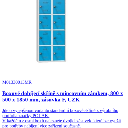
M01330013MR
Boxové dobíjecí skříně s mincovním zámkem, 800 x
500 x 1850 mm, zásuvka F, CZK
Jde o vylepšenou variantu standardní boxové skříně z výrobního
portfolia značky POLAK.
V každém z osmi boxů naleznete dvojici zásuvek, které lze využít
pro potřeby nabíjení více zařízení současně.