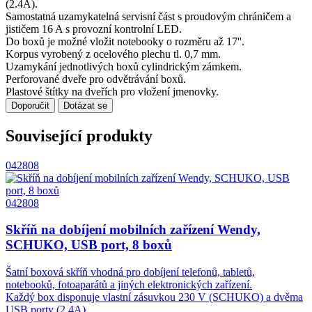
(2.4A).
Samostatná uzamykatelná servisní část s proudovým chráničem a
jističem 16 A s provozní kontrolní LED.
Do boxů je možné vložit notebooky o rozměru až 17''.
Korpus vyrobený z ocelového plechu tl. 0,7 mm.
Uzamykání jednotlivých boxů cylindrickým zámkem.
Perforované dveře pro odvětrávání boxů.
Plastové štítky na dveřích pro vložení jmenovky.
Doporučit
Dotázat se
Související produkty
042808
042808
Skříň na dobíjení mobilních zařízení Wendy,
SCHUKO, USB port, 8 boxů
Šatní boxová skříň vhodná pro dobíjení telefonů, tabletů,
notebooků, fotoaparátů a jiných elektronických zařízení.
Každý box disponuje vlastní zásuvkou 230 V (SCHUKO) a dvěma
USB porty (2.4A).