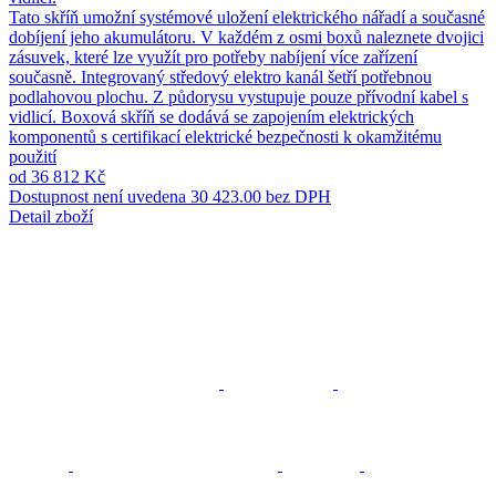
Tato skříň umožní systémové uložení elektrického nářadí a současné
dobíjení jeho akumulátoru. V každém z osmi boxů naleznete dvojici
zásuvek, které lze využít pro potřeby nabíjení více zařízení
současně. Integrovaný středový elektro kanál šetří potřebnou
podlahovou plochu. Z půdorysu vystupuje pouze přívodní kabel s
vidlicí. Boxová skříň se dodává se zapojením elektrických
komponentů s certifikací elektrické bezpečnosti k okamžitému
použití
od 36 812 Kč
Dostupnost není uvedena
30 423.00 bez DPH
Detail zboží