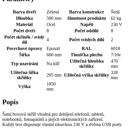
Barva dveří
Zelená
Barva konstrukce
Šedá
Hloubka
500 mm
Hmotnost produktu
62 kg
Materiál
Ocel
Napětí
230 V
Počet dveří
8
Počet oddílů
8
Počet skříněk / svislý
4
Počet svislých dílů
2
díl
Povrchové úpravy
Epoxid
RAL
6018
Šířka
600 mm
Tloušťka plechu
7/10e
Užitečná hloubka
470
Typ uzavírání
Na klíč
skříňky
mm
Užitečná šířka
328
295 mm
Užitečná výška skříňky
skříňky
mm
1850
Výška
mm
Popis
Šatní boxová skříň vhodná pro dobíjení telefonů, tabletů,
notebooků, fotoaparátů a jiných elektronických zařízení.
Každý box disponuje vlastní zásuvkou 230 V a dvěma USB porty