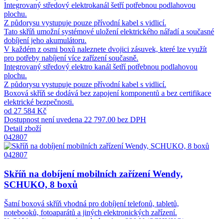
Integrovaný středový elektrokanál šetří potřebnou podlahovou
plochu.
Z půdorysu vystupuje pouze přívodní kabel s vidlicí.
Tato skříň umožní systémové uložení elektrického nářadí a současné
dobíjení jeho akumulátoru.
V každém z osmi boxů naleznete dvojici zásuvek, které lze využít
pro potřeby nabíjení více zařízení současně.
Integrovaný středový elektro kanál šetří potřebnou podlahovou
plochu.
Z půdorysu vystupuje pouze přívodní kabel s vidlicí.
Boxová skříň se dodává bez zapojení komponentů a bez certifikace
elektrické bezpečnosti.
od 27 584 Kč
Dostupnost není uvedena
22 797.00 bez DPH
Detail zboží
042807
042807
Skříň na dobíjení mobilních zařízení Wendy,
SCHUKO, 8 boxů
Šatní boxová skříň vhodná pro dobíjení telefonů, tabletů,
notebooků, fotoaparátů a jiných elektronických zařízení.