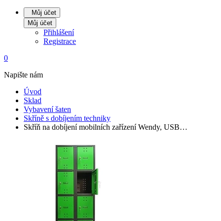
Můj účet
Můj účet
Přihlášení
Registrace
0
Napište nám
Úvod
Sklad
Vybavení šaten
Skříně s dobíjením techniky
Skříň na dobíjení mobilních zařízení Wendy, USB…