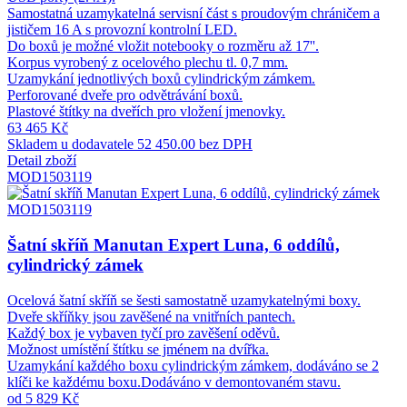
Samostatná uzamykatelná servisní část s proudovým chráničem a
jističem 16 A s provozní kontrolní LED.
Do boxů je možné vložit notebooky o rozměru až 17''.
Korpus vyrobený z ocelového plechu tl. 0,7 mm.
Uzamykání jednotlivých boxů cylindrickým zámkem.
Perforované dveře pro odvětrávání boxů.
Plastové štítky na dveřích pro vložení jmenovky.
63 465 Kč
Skladem u dodavatele
52 450.00 bez DPH
Detail zboží
MOD1503119
MOD1503119
Šatní skříň Manutan Expert Luna, 6 oddílů,
cylindrický zámek
Ocelová šatní skříň se šesti samostatně uzamykatelnými boxy.
Dveře skříňky jsou zavěšené na vnitřních pantech.
Každý box je vybaven tyčí pro zavěšení oděvů.
Možnost umístění štítku se jménem na dvířka.
Uzamykání každého boxu cylindrickým zámkem, dodáváno se 2
klíči ke každému boxu.Dodáváno v demontovaném stavu.
od 5 829 Kč