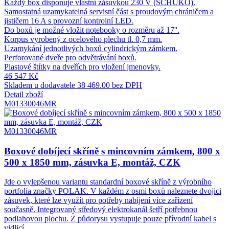
Každý box disponuje vlastní zásuvkou 230 V (SCHUKO).
Samostatná uzamykatelná servisní část s proudovým chráničem a
jističem 16 A s provozní kontrolní LED.
Do boxů je možné vložit notebooky o rozměru až 17''.
Korpus vyrobený z ocelového plechu tl. 0,7 mm.
Uzamykání jednotlivých boxů cylindrickým zámkem.
Perforované dveře pro odvětrávání boxů.
Plastové štítky na dveřích pro vložení jmenovky.
46 547 Kč
Skladem u dodavatele
38 469.00 bez DPH
Detail zboží
M01330046MR
M01330046MR
Boxové dobíjecí skříně s mincovním zámkem, 800 x
500 x 1850 mm, zásuvka E, montáž, CZK
Jde o vylepšenou variantu standardní boxové skříně z výrobního
portfolia značky POLAK. V každém z osmi boxů naleznete dvojici
zásuvek, které lze využít pro potřeby nabíjení více zařízení
současně. Integrovaný středový elektrokanál šetří potřebnou
podlahovou plochu. Z půdorysu vystupuje pouze přívodní kabel s
vidlicí.