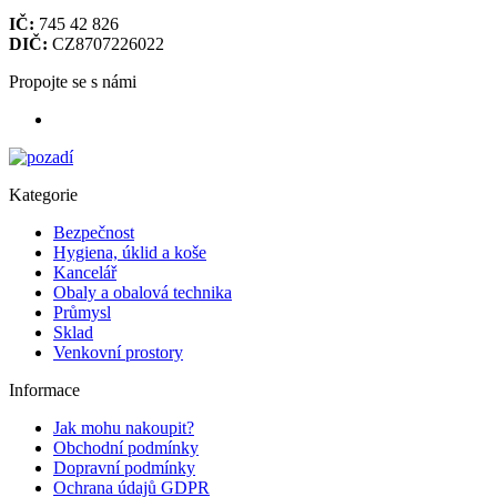
IČ:
745 42 826
DIČ:
CZ8707226022
Propojte se s námi
Kategorie
Bezpečnost
Hygiena, úklid a koše
Kancelář
Obaly a obalová technika
Průmysl
Sklad
Venkovní prostory
Informace
Jak mohu nakoupit?
Obchodní podmínky
Dopravní podmínky
Ochrana údajů GDPR