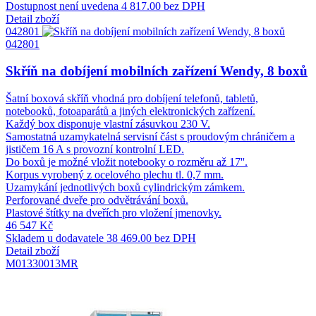
Dostupnost není uvedena
4 817.00 bez DPH
Detail zboží
042801
042801
Skříň na dobíjení mobilních zařízení Wendy, 8 boxů
Šatní boxová skříň vhodná pro dobíjení telefonů, tabletů,
notebooků, fotoaparátů a jiných elektronických zařízení.
Každý box disponuje vlastní zásuvkou 230 V.
Samostatná uzamykatelná servisní část s proudovým chráničem a
jističem 16 A s provozní kontrolní LED.
Do boxů je možné vložit notebooky o rozměru až 17''.
Korpus vyrobený z ocelového plechu tl. 0,7 mm.
Uzamykání jednotlivých boxů cylindrickým zámkem.
Perforované dveře pro odvětrávání boxů.
Plastové štítky na dveřích pro vložení jmenovky.
46 547 Kč
Skladem u dodavatele
38 469.00 bez DPH
Detail zboží
M01330013MR