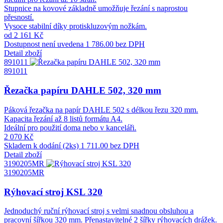
Stupnice na kovové základně umožňuje řezání s naprostou
přesností.
Vysoce stabilní díky protiskluzovým nožkám.
od 2 161 Kč
Dostupnost není uvedena
1 786.00 bez DPH
Detail zboží
891011
891011
Řezačka papíru DAHLE 502, 320 mm
Páková řezačka na papír DAHLE 502 s délkou řezu 320 mm.
Kapacita řezání až 8 listů formátu A4.
Ideální pro použití doma nebo v kanceláři.
2 070 Kč
Skladem k dodání (2ks)
1 711.00 bez DPH
Detail zboží
3190205MR
3190205MR
Rýhovací stroj KSL 320
Jednoduchý ruční rýhovací stroj s velmi snadnou obsluhou a
pracovní šířkou 320 mm. Přenastavitelné 2 šířky rýhovacích drážek.