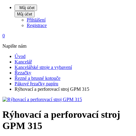
Můj účet
Můj účet
Přihlášení
Registrace
0
Napište nám
Úvod
Kancelář
Kancelářské stroje a vybavení
Řezačky
Řezné a brusné kotouče
Pákové řezačky papíru
Rýhovací a perforovací stroj GPM 315
Rýhovací a perforovací stroj
GPM 315