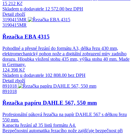
15 212 Kč
Skladem u dodavatele
12 572.00 bez DPH
Detail zboží
3190415MR
3190415MR
Řezačka EBA 4315
Pohodlné a přesné řezání do formátu A3, délka řezu 430 mm,
elektromechanický pohon nože a digitální zobrazení míry zadního
dorazu. Hloubka vložení stohu 435 mm, výška stohu 40 mm. Made
in Germany.
124 398 Kč
Skladem u dodavatele
102 808.00 bez DPH
Detail zboží
891018
891018
Řezačka papíru DAHLE 567, 550 mm
Profesionální páková řezačka na papír DAHLE 567 s délkou řezu
550 mm.
Kapacita řezání až 35 listů formátu A4.
Bezpečnostní automatika řezacího nože zajišťuje bezpečnost při