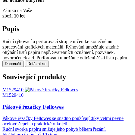
tel. avizace kurýrem
Záruka na Vaše
zboží
10 let
Popis
Ruční rýhovací a perforovací stroj je určen ke konečnému
zpracování grafických materiálů. Rýhování umožňuje snadné
ohýbání listů papíru např. Svatebních oznámení, pozvánek,
novoročenek atd. Perforování umožňuje odtržení části listu papíru.
Doporučit
Dotázat se
Související produkty
M1529410
M1529410
Pákové řezačky Fellowes
Pákové řezačky Fellowes se snadno používají díky velmi pevné
ocelové čepeli a praktické rukojeti.
Ruční svorka papíru snižuje jeho pohyb během řezání.
Ideální pro řezání až 10 stran.