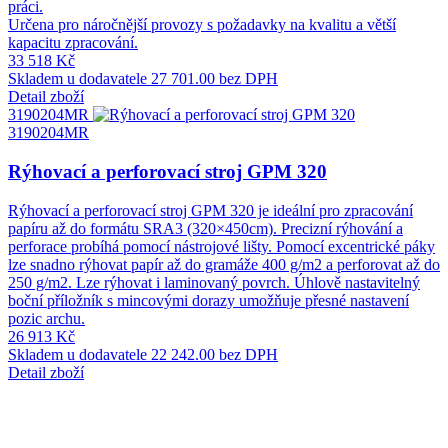
práci.
Určena pro náročnější provozy s požadavky na kvalitu a větší
kapacitu zpracování.
33 518 Kč
Skladem u dodavatele
27 701.00 bez DPH
Detail zboží
3190204MR
3190204MR
Rýhovací a perforovací stroj GPM 320
Rýhovací a perforovací stroj GPM 320 je ideální pro zpracování
papíru až do formátu SRA3 (320×450cm). Precizní rýhování a
perforace probíhá pomocí nástrojové lišty. Pomocí excentrické páky
lze snadno rýhovat papír až do gramáže 400 g/m2 a perforovat až do
250 g/m2. Lze rýhovat i laminovaný povrch. Úhlově nastavitelný
boční příložník s mincovými dorazy umožňuje přesné nastavení
pozic archu.
26 913 Kč
Skladem u dodavatele
22 242.00 bez DPH
Detail zboží