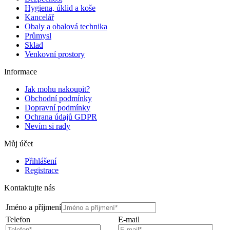
Hygiena, úklid a koše
Kancelář
Obaly a obalová technika
Průmysl
Sklad
Venkovní prostory
Informace
Jak mohu nakoupit?
Obchodní podmínky
Dopravní podmínky
Ochrana údajů GDPR
Nevím si rady
Můj účet
Přihlášení
Registrace
Kontaktujte nás
Jméno a příjmení
Telefon
E-mail