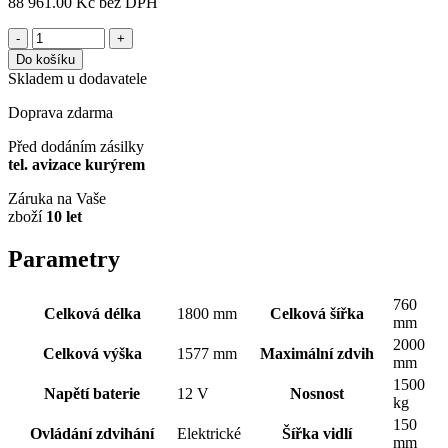
88 961.00 Kč
bez DPH
-
+
Do košíku
Skladem u dodavatele
Doprava zdarma
Před dodáním zásilky
tel. avizace kurýrem
Záruka na Vaše
zboží
10 let
Parametry
760
Celková délka
1800 mm
Celková šířka
mm
2000
Celková výška
1577 mm
Maximální zdvih
mm
1500
Napětí baterie
12 V
Nosnost
kg
150
Ovládání zdvihání
Elektrické
Šířka vidlí
mm