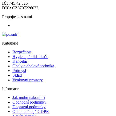
IČ:
745 42 826
DIČ:
CZ8707226022
Propojte se s námi
Kategorie
Bezpečnost
Hygiena, úklid a koše
Kancelář
Obaly a obalová technika
Průmysl
Sklad
Venkovní prostory
Informace
Jak mohu nakoupit?
Obchodní podmínky
Dopravní podmínky
Ochrana údajů GDPR