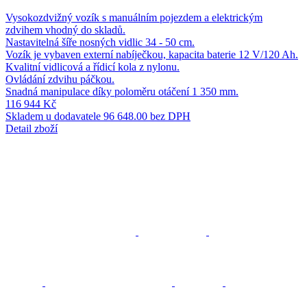
Vysokozdvižný vozík s manuálním pojezdem a elektrickým
zdvihem vhodný do skladů.
Nastavitelná šíře nosných vidlic 34 - 50 cm.
Vozík je vybaven externí nabíječkou, kapacita baterie 12 V/120 Ah.
Kvalitní vidlicová a řídicí kola z nylonu.
Ovládání zdvihu páčkou.
Snadná manipulace díky poloměru otáčení 1 350 mm.
116 944 Kč
Skladem u dodavatele
96 648.00 bez DPH
Detail zboží