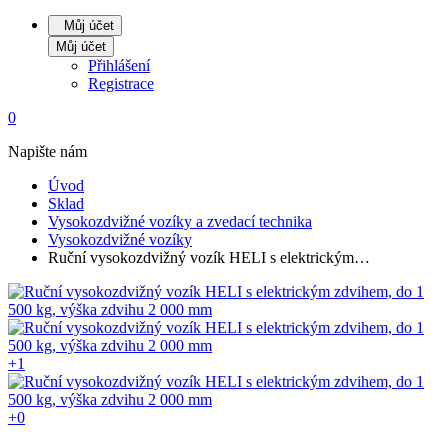
Můj účet
Můj účet
Přihlášení
Registrace
0
Napište nám
Úvod
Sklad
Vysokozdvižné vozíky a zvedací technika
Vysokozdvižné vozíky
Ruční vysokozdvižný vozík HELI s elektrickým…
+1
+0