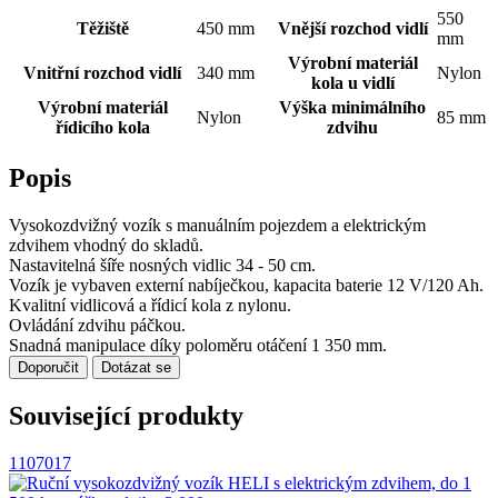
550
Těžiště
450 mm
Vnější rozchod vidlí
mm
Výrobní materiál
Vnitřní rozchod vidlí
340 mm
Nylon
kola u vidlí
Výrobní materiál
Výška minimálního
Nylon
85 mm
řídicího kola
zdvihu
Popis
Vysokozdvižný vozík s manuálním pojezdem a elektrickým
zdvihem vhodný do skladů.
Nastavitelná šíře nosných vidlic 34 - 50 cm.
Vozík je vybaven externí nabíječkou, kapacita baterie 12 V/120 Ah.
Kvalitní vidlicová a řídicí kola z nylonu.
Ovládání zdvihu páčkou.
Snadná manipulace díky poloměru otáčení 1 350 mm.
Doporučit
Dotázat se
Související produkty
1107017