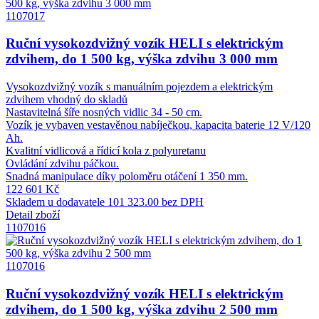
1107017
Ruční vysokozdvižný vozík HELI s elektrickým
zdvihem, do 1 500 kg, výška zdvihu 3 000 mm
Vysokozdvižný vozík s manuálním pojezdem a elektrickým
zdvihem vhodný do skladů
Nastavitelná šíře nosných vidlic 34 - 50 cm.
Vozík je vybaven vestavěnou nabíječkou, kapacita baterie 12 V/120
Ah.
Kvalitní vidlicová a řídicí kola z polyuretanu
Ovládání zdvihu páčkou.
Snadná manipulace díky poloměru otáčení 1 350 mm.
122 601 Kč
Skladem u dodavatele
101 323.00 bez DPH
Detail zboží
1107016
1107016
Ruční vysokozdvižný vozík HELI s elektrickým
zdvihem, do 1 500 kg, výška zdvihu 2 500 mm