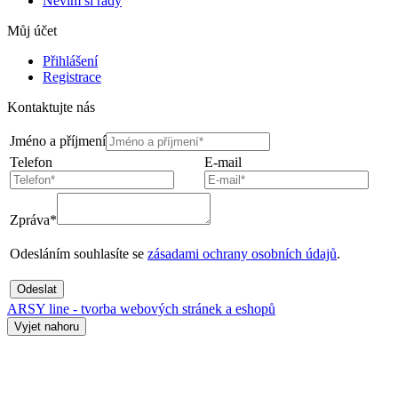
Nevím si rady
Můj účet
Přihlášení
Registrace
Kontaktujte nás
Jméno a příjmení
Telefon
E-mail
Zpráva*
Odesláním souhlasíte se
zásadami ochrany osobních údajů
.
Odeslat
ARSY line - tvorba webových stránek a eshopů
Vyjet nahoru