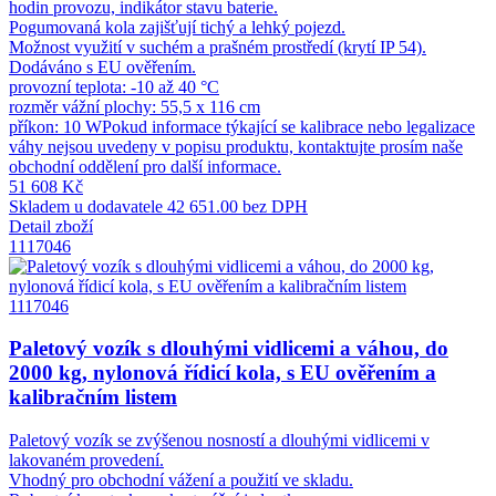
hodin provozu, indikátor stavu baterie.
Pogumovaná kola zajišťují tichý a lehký pojezd.
Možnost využití v suchém a prašném prostředí (krytí IP 54).
Dodáváno s EU ověřením.
provozní teplota: -10 až 40 °C
rozměr vážní plochy: 55,5 x 116 cm
příkon: 10 WPokud informace týkající se kalibrace nebo legalizace
váhy nejsou uvedeny v popisu produktu, kontaktujte prosím naše
obchodní oddělení pro další informace.
51 608 Kč
Skladem u dodavatele
42 651.00 bez DPH
Detail zboží
1117046
1117046
Paletový vozík s dlouhými vidlicemi a váhou, do
2000 kg, nylonová řídicí kola, s EU ověřením a
kalibračním listem
Paletový vozík se zvýšenou nosností a dlouhými vidlicemi v
lakovaném provedení.
Vhodný pro obchodní vážení a použití ve skladu.