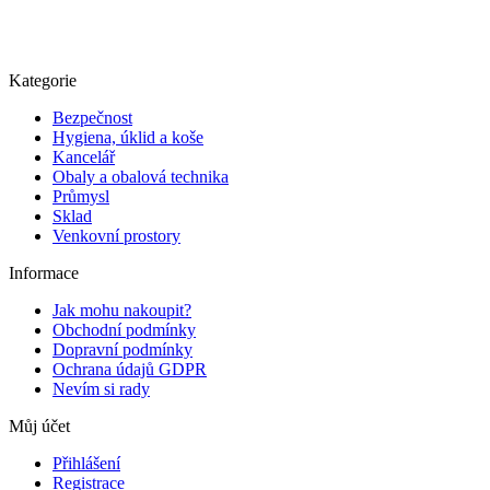
Kategorie
Bezpečnost
Hygiena, úklid a koše
Kancelář
Obaly a obalová technika
Průmysl
Sklad
Venkovní prostory
Informace
Jak mohu nakoupit?
Obchodní podmínky
Dopravní podmínky
Ochrana údajů GDPR
Nevím si rady
Můj účet
Přihlášení
Registrace