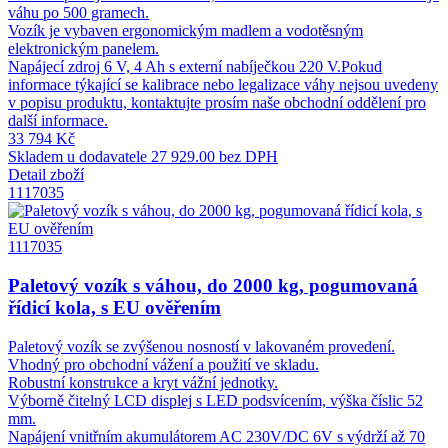
váhu po 500 gramech.
Vozík je vybaven ergonomickým madlem a vodotěsným
elektronickým panelem.
Napájecí zdroj 6 V, 4 Ah s externí nabíječkou 220 V.Pokud
informace týkající se kalibrace nebo legalizace váhy nejsou uvedeny
v popisu produktu, kontaktujte prosím naše obchodní oddělení pro
další informace.
33 794 Kč
Skladem u dodavatele
27 929.00 bez DPH
Detail zboží
1117035
1117035
Paletový vozík s váhou, do 2000 kg, pogumovaná
řídicí kola, s EU ověřením
Paletový vozík se zvýšenou nosností v lakovaném provedení.
Vhodný pro obchodní vážení a použití ve skladu.
Robustní konstrukce a kryt vážní jednotky.
Výborně čitelný LCD displej s LED podsvícením, výška číslic 52
mm.
Napájení vnitřním akumulátorem AC 230V/DC 6V s výdrží až 70