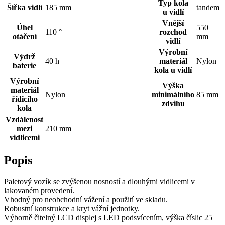
Typ kola
Šířka vidlí
185 mm
tandem
u vidlí
Vnější
Úhel
550
110 °
rozchod
otáčení
mm
vidlí
Výrobní
Výdrž
40 h
materiál
Nylon
baterie
kola u vidlí
Výrobní
Výška
materiál
Nylon
minimálního
85 mm
řídicího
zdvihu
kola
Vzdálenost
mezi
210 mm
vidlicemi
Popis
Paletový vozík se zvýšenou nosností a dlouhými vidlicemi v
lakovaném provedení.
Vhodný pro neobchodní vážení a použití ve skladu.
Robustní konstrukce a kryt vážní jednotky.
Výborně čitelný LCD displej s LED podsvícením, výška číslic 25