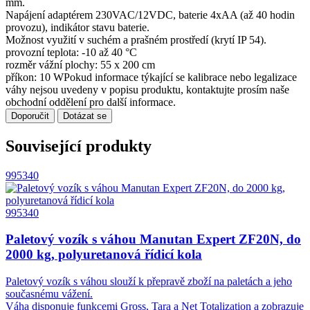
mm.
Napájení adaptérem 230VAC/12VDC, baterie 4xAA (až 40 hodin
provozu), indikátor stavu baterie.
Možnost využití v suchém a prašném prostředí (krytí IP 54).
provozní teplota: -10 až 40 °C
rozměr vážní plochy: 55 x 200 cm
příkon: 10 WPokud informace týkající se kalibrace nebo legalizace
váhy nejsou uvedeny v popisu produktu, kontaktujte prosím naše
obchodní oddělení pro další informace.
Doporučit
Dotázat se
Související produkty
995340
995340
Paletový vozík s váhou Manutan Expert ZF20N, do
2000 kg, polyuretanová řídicí kola
Paletový vozík s váhou slouží k přepravě zboží na paletách a jeho
současnému vážení.
Váha disponuje funkcemi Gross, Tara a Net Totalization a zobrazuje