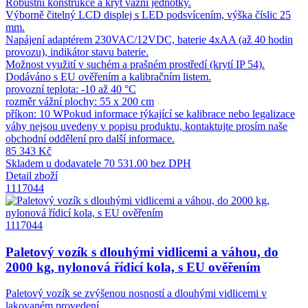
Robustní konstrukce a kryt vážní jednotky.
Výborně čitelný LCD displej s LED podsvícením, výška číslic 25
mm.
Napájení adaptérem 230VAC/12VDC, baterie 4xAA (až 40 hodin
provozu), indikátor stavu baterie.
Možnost využití v suchém a prašném prostředí (krytí IP 54).
Dodáváno s EU ověřením a kalibračním listem.
provozní teplota: -10 až 40 °C
rozměr vážní plochy: 55 x 200 cm
příkon: 10 WPokud informace týkající se kalibrace nebo legalizace
váhy nejsou uvedeny v popisu produktu, kontaktujte prosím naše
obchodní oddělení pro další informace.
85 343 Kč
Skladem u dodavatele
70 531.00 bez DPH
Detail zboží
1117044
1117044
Paletový vozík s dlouhými vidlicemi a váhou, do
2000 kg, nylonová řídicí kola, s EU ověřením
Paletový vozík se zvýšenou nosností a dlouhými vidlicemi v
lakovaném provedení.