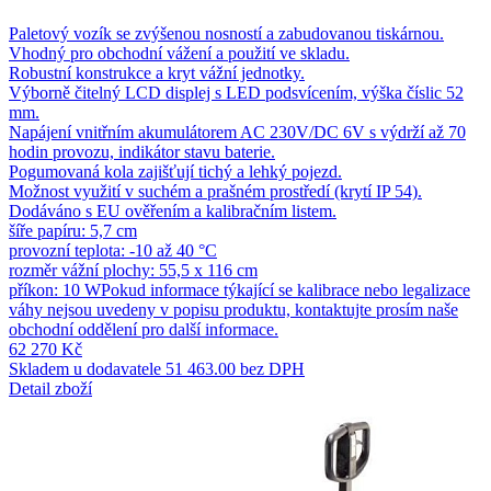
Paletový vozík se zvýšenou nosností a zabudovanou tiskárnou.
Vhodný pro obchodní vážení a použití ve skladu.
Robustní konstrukce a kryt vážní jednotky.
Výborně čitelný LCD displej s LED podsvícením, výška číslic 52
mm.
Napájení vnitřním akumulátorem AC 230V/DC 6V s výdrží až 70
hodin provozu, indikátor stavu baterie.
Pogumovaná kola zajišťují tichý a lehký pojezd.
Možnost využití v suchém a prašném prostředí (krytí IP 54).
Dodáváno s EU ověřením a kalibračním listem.
šíře papíru: 5,7 cm
provozní teplota: -10 až 40 °C
rozměr vážní plochy: 55,5 x 116 cm
příkon: 10 WPokud informace týkající se kalibrace nebo legalizace
váhy nejsou uvedeny v popisu produktu, kontaktujte prosím naše
obchodní oddělení pro další informace.
62 270 Kč
Skladem u dodavatele
51 463.00 bez DPH
Detail zboží