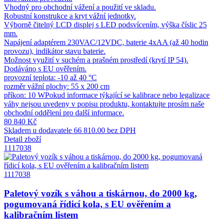
Vhodný pro obchodní vážení a použití ve skladu.
Robustní konstrukce a kryt vážní jednotky.
Výborně čitelný LCD displej s LED podsvícením, výška číslic 25
mm.
Napájení adaptérem 230VAC/12VDC, baterie 4xAA (až 40 hodin
provozu), indikátor stavu baterie.
Možnost využití v suchém a prašném prostředí (krytí IP 54).
Dodáváno s EU ověřením.
provozní teplota: -10 až 40 °C
rozměr vážní plochy: 55 x 200 cm
příkon: 10 WPokud informace týkající se kalibrace nebo legalizace
váhy nejsou uvedeny v popisu produktu, kontaktujte prosím naše
obchodní oddělení pro další informace.
80 840 Kč
Skladem u dodavatele
66 810.00 bez DPH
Detail zboží
1117038
1117038
Paletový vozík s váhou a tiskárnou, do 2000 kg,
pogumovaná řídicí kola, s EU ověřením a
kalibračním listem