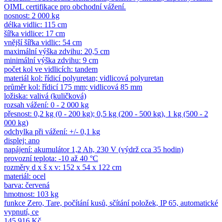
OIML certifikace pro obchodní vážení.
nosnost: 2 000 kg
délka vidlic: 115 cm
šířka vidlice: 17 cm
vnější šířka vidlic: 54 cm
maximální výška zdvihu: 20,5 cm
minimální výška zdvihu: 9 cm
počet kol ve vidlicích: tandem
materiál kol: řídicí polyuretan; vidlicová polyuretan
průměr kol: řídicí 175 mm; vidlicová 85 mm
ložiska: valivá (kuličková)
rozsah vážení: 0 - 2 000 kg
přesnost: 0,2 kg (0 - 200 kg); 0,5 kg (200 - 500 kg), 1 kg (500 - 2
000 kg)
odchylka při vážení: +/- 0,1 kg
displej: ano
napájení: akumulátor 1,2 Ah, 230 V (výdrž cca 35 hodin)
provozní teplota: -10 až 40 °C
rozměry d x š x v: 152 x 54 x 122 cm
materiál: ocel
barva: červená
hmotnost: 103 kg
funkce Zero, Tare, počítání kusů, sčítání položek, IP 65, automatické
vypnutí, ce
145 916 Kč