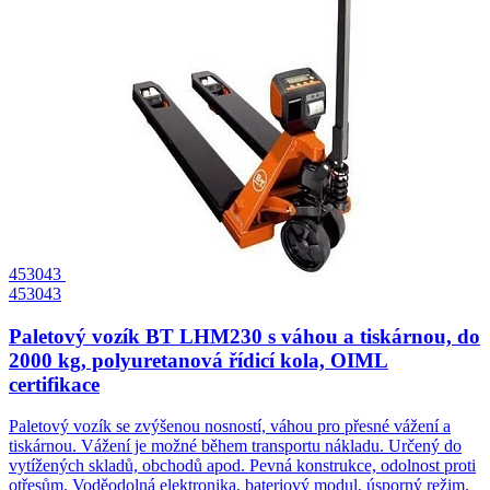
453043
453043
Paletový vozík BT LHM230 s váhou a tiskárnou, do
2000 kg, polyuretanová řídicí kola, OIML
certifikace
Paletový vozík se zvýšenou nosností, váhou pro přesné vážení a
tiskárnou. Vážení je možné během transportu nákladu. Určený do
vytížených skladů, obchodů apod. Pevná konstrukce, odolnost proti
otřesům. Voděodolná elektronika, bateriový modul, úsporný režim.