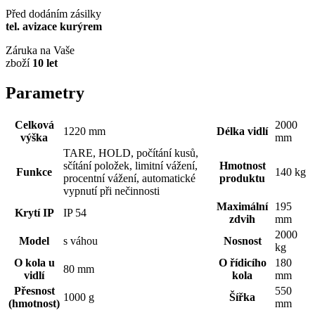
Před dodáním zásilky
tel. avizace kurýrem
Záruka na Vaše
zboží
10 let
Parametry
Celková
2000
1220 mm
Délka vidlí
výška
mm
TARE, HOLD, počítání kusů,
sčítání položek, limitní vážení,
Hmotnost
Funkce
140 kg
procentní vážení, automatické
produktu
vypnutí při nečinnosti
Maximální
195
Krytí IP
IP 54
zdvih
mm
2000
Model
s váhou
Nosnost
kg
O kola u
O řídicího
180
80 mm
vidlí
kola
mm
Přesnost
550
1000 g
Šířka
(hmotnost)
mm