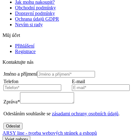
Jak mohu nakoupit?
Obchodní podmínky
Dopravní podmínky
Ochrana údajů GDPR
Nevím si rady
Můj účet
Přihlášení
Registrace
Kontaktujte nás
Jméno a příjmení
Telefon
E-mail
Zpráva*
Odesláním souhlasíte se
zásadami ochrany osobních údajů
.
Odeslat
ARSY line - tvorba webových stránek a eshopů
Vyjet nahoru