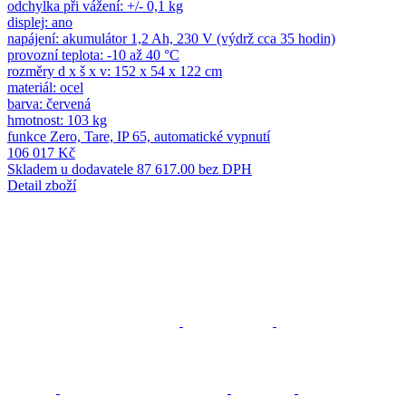
odchylka při vážení: +/- 0,1 kg
displej: ano
napájení: akumulátor 1,2 Ah, 230 V (výdrž cca 35 hodin)
provozní teplota: -10 až 40 °C
rozměry d x š x v: 152 x 54 x 122 cm
materiál: ocel
barva: červená
hmotnost: 103 kg
funkce Zero, Tare, IP 65, automatické vypnutí
106 017 Kč
Skladem u dodavatele
87 617.00 bez DPH
Detail zboží