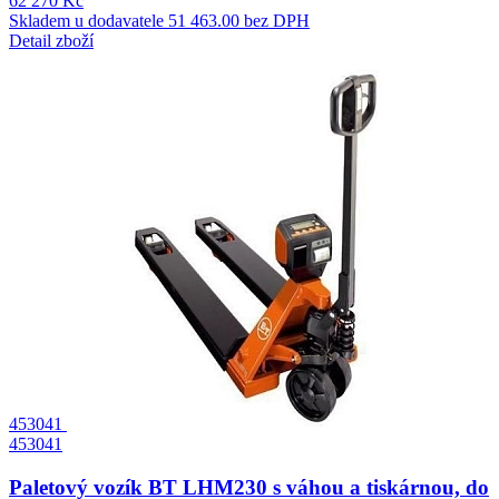
62 270 Kč
Skladem u dodavatele
51 463.00 bez DPH
Detail zboží
453041
453041
Paletový vozík BT LHM230 s váhou a tiskárnou, do