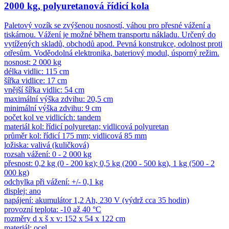
2000 kg, polyuretanová řídicí kola
Paletový vozík se zvýšenou nosností, váhou pro přesné vážení a
tiskárnou. Vážení je možné během transportu nákladu. Určený do
vytížených skladů, obchodů apod. Pevná konstrukce, odolnost proti
otřesům. Voděodolná elektronika, bateriový modul, úsporný režim.
nosnost: 2 000 kg
délka vidlic: 115 cm
šířka vidlice: 17 cm
vnější šířka vidlic: 54 cm
maximální výška zdvihu: 20,5 cm
minimální výška zdvihu: 9 cm
počet kol ve vidlicích: tandem
materiál kol: řídicí polyuretan; vidlicová polyuretan
průměr kol: řídicí 175 mm; vidlicová 85 mm
ložiska: valivá (kuličková)
rozsah vážení: 0 - 2 000 kg
přesnost: 0,2 kg (0 - 200 kg); 0,5 kg (200 - 500 kg), 1 kg (500 - 2
000 kg)
odchylka při vážení: +/- 0,1 kg
displej: ano
napájení: akumulátor 1,2 Ah, 230 V (výdrž cca 35 hodin)
provozní teplota: -10 až 40 °C
rozměry d x š x v: 152 x 54 x 122 cm
materiál: ocel