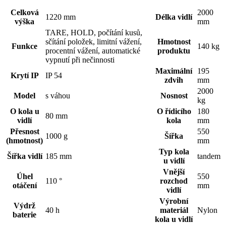
Celková
2000
1220 mm
Délka vidlí
výška
mm
TARE, HOLD, počítání kusů,
sčítání položek, limitní vážení,
Hmotnost
Funkce
140 kg
procentní vážení, automatické
produktu
vypnutí při nečinnosti
Maximální
195
Krytí IP
IP 54
zdvih
mm
2000
Model
s váhou
Nosnost
kg
O kola u
O řídicího
180
80 mm
vidlí
kola
mm
Přesnost
550
1000 g
Šířka
(hmotnost)
mm
Typ kola
Šířka vidlí
185 mm
tandem
u vidlí
Vnější
Úhel
550
110 °
rozchod
otáčení
mm
vidlí
Výrobní
Výdrž
40 h
materiál
Nylon
baterie
kola u vidlí