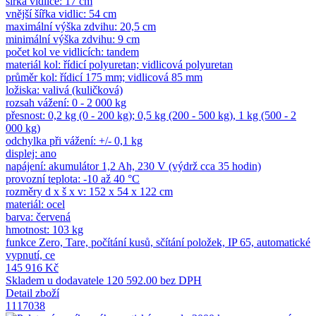
šířka vidlice: 17 cm
vnější šířka vidlic: 54 cm
maximální výška zdvihu: 20,5 cm
minimální výška zdvihu: 9 cm
počet kol ve vidlicích: tandem
materiál kol: řídicí polyuretan; vidlicová polyuretan
průměr kol: řídicí 175 mm; vidlicová 85 mm
ložiska: valivá (kuličková)
rozsah vážení: 0 - 2 000 kg
přesnost: 0,2 kg (0 - 200 kg); 0,5 kg (200 - 500 kg), 1 kg (500 - 2
000 kg)
odchylka při vážení: +/- 0,1 kg
displej: ano
napájení: akumulátor 1,2 Ah, 230 V (výdrž cca 35 hodin)
provozní teplota: -10 až 40 °C
rozměry d x š x v: 152 x 54 x 122 cm
materiál: ocel
barva: červená
hmotnost: 103 kg
funkce Zero, Tare, počítání kusů, sčítání položek, IP 65, automatické
vypnutí, ce
145 916 Kč
Skladem u dodavatele
120 592.00 bez DPH
Detail zboží
1117038