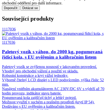
obchodní oddělení pro další informace.
Doporučit
Dotázat se
Související produkty
1117036
1117036
Paletový vozík s váhou, do 2000 kg, pogumovaná
řídicí kola, s EU ověřením a kalibračním listem
Paletový vozík se zvýšenou nosností v lakovaném provedení.
Vhodný pro obchodní vážení a použití ve skladu.
Robustní konstrukce a kryt vážní jednotky.
Výborně čitelný LCD displej s LED podsvícením, výška číslic 52
mm.
Napájení vnitřním akumulátorem AC 230V/DC 6V s výdrží až 70
hodin provozu, indikátor stavu baterie.
Pogumovaná kola zajišťují tichý a lehký pojezd.
Možnost využití v suchém a prašném prostředí (krytí IP 54).
Dodáváno s EU ověřením a kalibračním listem.