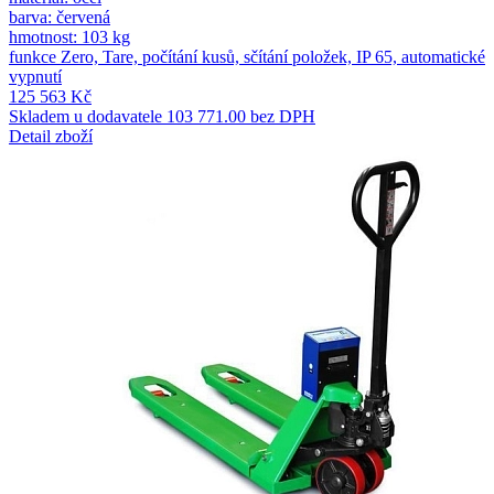
barva: červená
hmotnost: 103 kg
funkce Zero, Tare, počítání kusů, sčítání položek, IP 65, automatické
vypnutí
125 563 Kč
Skladem u dodavatele
103 771.00 bez DPH
Detail zboží