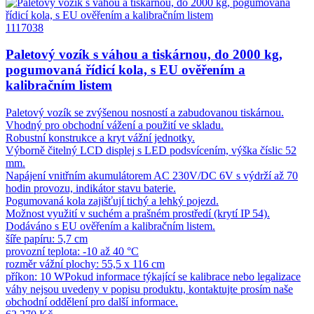
1117038
Paletový vozík s váhou a tiskárnou, do 2000 kg,
pogumovaná řídicí kola, s EU ověřením a
kalibračním listem
Paletový vozík se zvýšenou nosností a zabudovanou tiskárnou.
Vhodný pro obchodní vážení a použití ve skladu.
Robustní konstrukce a kryt vážní jednotky.
Výborně čitelný LCD displej s LED podsvícením, výška číslic 52
mm.
Napájení vnitřním akumulátorem AC 230V/DC 6V s výdrží až 70
hodin provozu, indikátor stavu baterie.
Pogumovaná kola zajišťují tichý a lehký pojezd.
Možnost využití v suchém a prašném prostředí (krytí IP 54).
Dodáváno s EU ověřením a kalibračním listem.
šíře papíru: 5,7 cm
provozní teplota: -10 až 40 °C
rozměr vážní plochy: 55,5 x 116 cm
příkon: 10 WPokud informace týkající se kalibrace nebo legalizace
váhy nejsou uvedeny v popisu produktu, kontaktujte prosím naše
obchodní oddělení pro další informace.