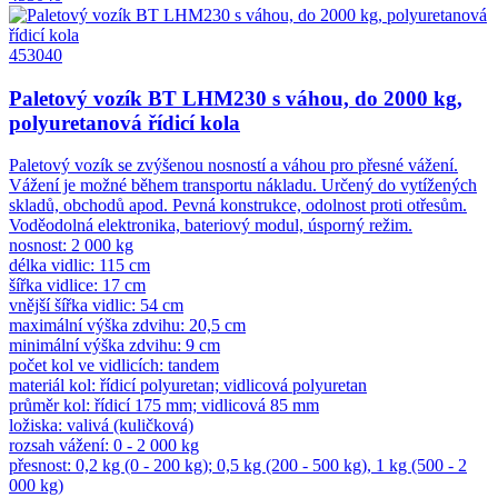
453040
Paletový vozík BT LHM230 s váhou, do 2000 kg,
polyuretanová řídicí kola
Paletový vozík se zvýšenou nosností a váhou pro přesné vážení.
Vážení je možné během transportu nákladu. Určený do vytížených
skladů, obchodů apod. Pevná konstrukce, odolnost proti otřesům.
Voděodolná elektronika, bateriový modul, úsporný režim.
nosnost: 2 000 kg
délka vidlic: 115 cm
šířka vidlice: 17 cm
vnější šířka vidlic: 54 cm
maximální výška zdvihu: 20,5 cm
minimální výška zdvihu: 9 cm
počet kol ve vidlicích: tandem
materiál kol: řídicí polyuretan; vidlicová polyuretan
průměr kol: řídicí 175 mm; vidlicová 85 mm
ložiska: valivá (kuličková)
rozsah vážení: 0 - 2 000 kg
přesnost: 0,2 kg (0 - 200 kg); 0,5 kg (200 - 500 kg), 1 kg (500 - 2
000 kg)