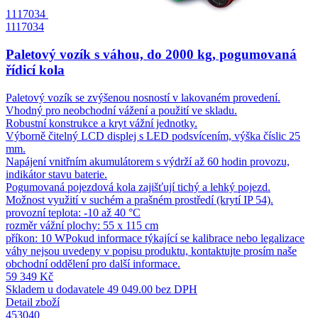
1117034
1117034
Paletový vozík s váhou, do 2000 kg, pogumovaná
řídicí kola
Paletový vozík se zvýšenou nosností v lakovaném provedení.
Vhodný pro neobchodní vážení a použití ve skladu.
Robustní konstrukce a kryt vážní jednotky.
Výborně čitelný LCD displej s LED podsvícením, výška číslic 25
mm.
Napájení vnitřním akumulátorem s výdrží až 60 hodin provozu,
indikátor stavu baterie.
Pogumovaná pojezdová kola zajišťují tichý a lehký pojezd.
Možnost využití v suchém a prašném prostředí (krytí IP 54).
provozní teplota: -10 až 40 °C
rozměr vážní plochy: 55 x 115 cm
příkon: 10 WPokud informace týkající se kalibrace nebo legalizace
váhy nejsou uvedeny v popisu produktu, kontaktujte prosím naše
obchodní oddělení pro další informace.
59 349 Kč
Skladem u dodavatele
49 049.00 bez DPH
Detail zboží
453040