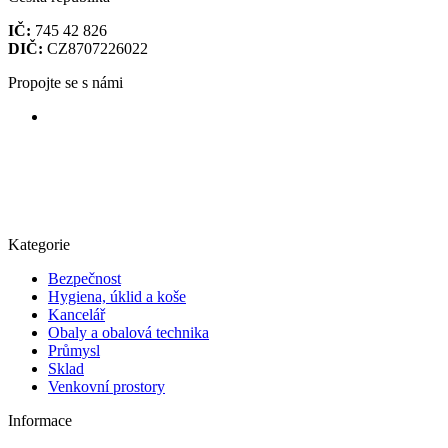
IČ:
745 42 826
DIČ:
CZ8707226022
Propojte se s námi
Kategorie
Bezpečnost
Hygiena, úklid a koše
Kancelář
Obaly a obalová technika
Průmysl
Sklad
Venkovní prostory
Informace