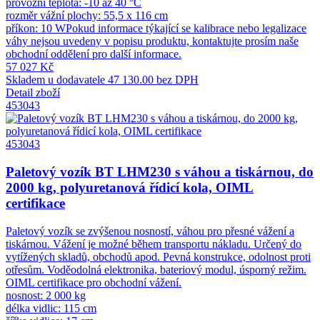
provozní teplota: -10 až 40 °C
rozměr vážní plochy: 55,5 x 116 cm
příkon: 10 WPokud informace týkající se kalibrace nebo legalizace
váhy nejsou uvedeny v popisu produktu, kontaktujte prosím naše
obchodní oddělení pro další informace.
57 027 Kč
Skladem u dodavatele
47 130.00 bez DPH
Detail zboží
453043
453043
Paletový vozík BT LHM230 s váhou a tiskárnou, do
2000 kg, polyuretanová řídicí kola, OIML
certifikace
Paletový vozík se zvýšenou nosností, váhou pro přesné vážení a
tiskárnou. Vážení je možné během transportu nákladu. Určený do
vytížených skladů, obchodů apod. Pevná konstrukce, odolnost proti
otřesům. Voděodolná elektronika, bateriový modul, úsporný režim.
OIML certifikace pro obchodní vážení.
nosnost: 2 000 kg
délka vidlic: 115 cm