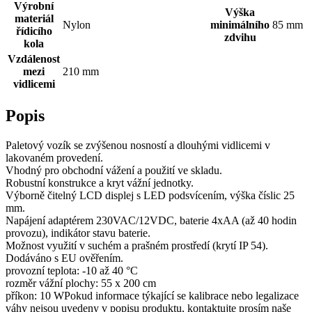
Výrobní
Výška
materiál
Nylon
minimálního
85 mm
řídicího
zdvihu
kola
Vzdálenost
mezi
210 mm
vidlicemi
Popis
Paletový vozík se zvýšenou nosností a dlouhými vidlicemi v
lakovaném provedení.
Vhodný pro obchodní vážení a použití ve skladu.
Robustní konstrukce a kryt vážní jednotky.
Výborně čitelný LCD displej s LED podsvícením, výška číslic 25
mm.
Napájení adaptérem 230VAC/12VDC, baterie 4xAA (až 40 hodin
provozu), indikátor stavu baterie.
Možnost využití v suchém a prašném prostředí (krytí IP 54).
Dodáváno s EU ověřením.
provozní teplota: -10 až 40 °C
rozměr vážní plochy: 55 x 200 cm
příkon: 10 WPokud informace týkající se kalibrace nebo legalizace
váhy nejsou uvedeny v popisu produktu, kontaktujte prosím naše