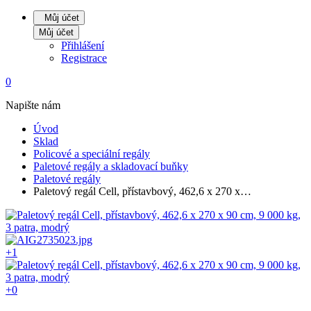
Můj účet
Můj účet
Přihlášení
Registrace
0
Napište nám
Úvod
Sklad
Policové a speciální regály
Paletové regály a skladovací buňky
Paletové regály
Paletový regál Cell, přístavbový, 462,6 x 270 x…
+1
+0