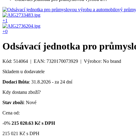
+1
+0
Odsávací jednotka pro průmysl
Kód: 514064 | EAN: 7320170073929 | Výrobce: No brand
Skladem u dodavatele
Dodací lhůta
: 31.8.2026 - za 24 dní
Kdy dostanu zboží?
Stav zboží
: Nové
Cena od:
-0%
215 020.63
Kč s DPH
215 021
Kč
s DPH