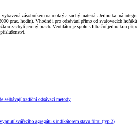
ybavená zásobníkem na mokrý a suchý materiál. Jednotka má integrova
6000 prac. hodin). Vhodné i pro odsávání přímo od svařovacích hořáků a
žkou zachytí jemný prach. Ventilátor je spolu s filtrační jednotkou 
říslušenství.
kde selhávají tradiční odsávací metody
 vypnutí svářecího agregátu s indikátorem stavu filtru (typ 2)