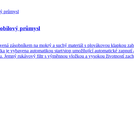
obilový průmysl
ná zásobníkem na mokrý a suchý materiál s plovákovou klapkou zabra
otka je vybavena automatikou start/stop umožňující automatické zapnutí 
íku. Jemný rukávový filtr s výměnnou vložkou a vysokou životností zac