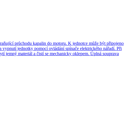
ňující průchodu kapalin do motoru. K jednotce může být připojeno
a vypnutí jednotky pomocí ovládání spínače elektrického nářadí. Při
hytí jemný materiál a čistí se mechanicky oklepem. Úplná souprava