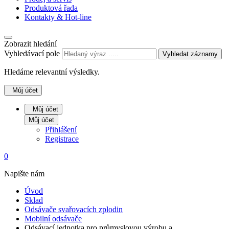
Produktová řada
Kontakty & Hot-line
Zobrazit hledání
Vyhledávací pole
Vyhledat záznamy
Hledáme relevantní výsledky.
Můj účet
Můj účet
Můj účet
Přihlášení
Registrace
0
Napište nám
Úvod
Sklad
Odsávače svařovacích zplodin
Mobilní odsávače
Odsávací jednotka pro průmyslovou výrobu a…