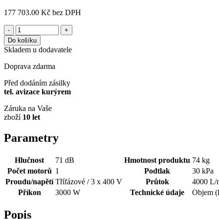
177 703.00 Kč
bez DPH
-
+
Do košíku
Skladem u dodavatele
Doprava zdarma
Před dodáním zásilky
tel. avizace kurýrem
Záruka na Vaše
zboží
10 let
Parametry
Hlučnost
71 dB
Hmotnost produktu
74 kg
Počet motorů
1
Podtlak
30 kPa
Proudu/napětí
Třífázové / 3 x 400 V
Průtok
4000 L/
Příkon
3000 W
Technické údaje
Objem (l
Popis