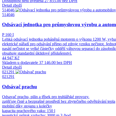
Dostupnost není uvedena
27 855.00 bez DPH
Detail zboží
514046
514046
Odsávací jednotka pro průmyslovou výrobu a autom
P 160 I
Lehká odsávací jednotka poháněná motorem o výkonu 1200 W, vybave
elektrické nářadí pro odsávání přímo od zdroje vzniku nečistot. Jedn
nasátí nečistot se velké částečky oddělí váhovou separací do zásobn
obsahuje standardní úklidové příslušenství.
44 947 Kč
Skladem u dodavatele
37 146.00 bez DPH
Detail zboží
021291
021291
Odsávač prachu
Odsavač prachu, pilin a třísek pro truhlářské provozy.
zajišťuje čisté a bezprašné prostředí bez zbytečného odvětrávání tepla
mobilní díky stojanu s kolečky
kapacita prachového vaku: 150 l
teoretický průtok vzduchu: 3000 m 3 /hod.