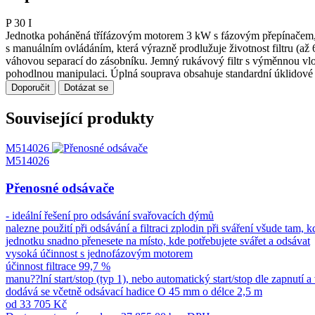
P 30 I
Jednotka poháněná třífázovým motorem 3 kW s fázovým přepínačem, v
s manuálním ovládáním, která výrazně prodlužuje životnost filtru (až 
váhovou separací do zásobníku. Jemný rukávový filtr s výměnnou vlo
pohodlnou manipulaci. Úplná souprava obsahuje standardní úklidové p
Doporučit
Dotázat se
Související produkty
M514026
M514026
Přenosné odsávače
- ideální řešení pro odsávání svařovacích dýmů
nalezne použití při odsávání a filtraci zplodin při sváření všude tam, 
jednotku snadno přenesete na místo, kde potřebujete svářet a odsávat
vysoká účinnost s jednofázovým motorem
účinnost filtrace 99,7 %
manu??lní start/stop (typ 1), nebo automatický start/stop dle zapnutí a
dodává se včetně odsávací hadice O 45 mm o délce 2,5 m
od 33 705 Kč