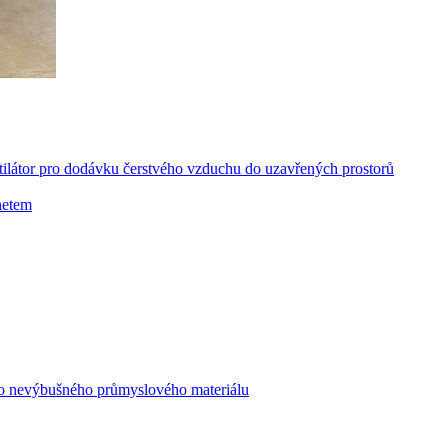
ntilátor pro dodávku čerstvého vzduchu do uzavřených prostorů
netem
ného nevýbušného průmyslového materiálu