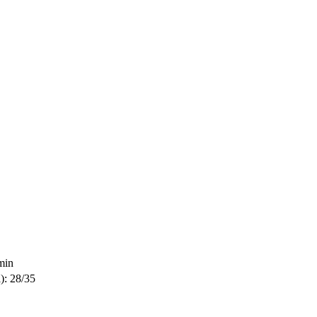
min
): 28/35