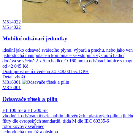
M514022
M514022
Mobilní odsávací jednotky
ideální jako odsavač svářecího plynu, výparů a prachu, nebo jako ve
jednoduchá manipulace a kombinace se vstupní a výstupní hadicí
dodává se včetně 2 x 5 m hadice O 160 mm a odsávací hubice s mag
od 42 045 Kč
Dostupnost není uvedena
34 748.00 bez DPH
Detail zboží
M816001
M816001
Odsavače třísek a pilin
FT 100 SF a FT 200 SF
vhodné k odsávání třísek, hoblin, dřevěných i plastových pilin a ji
filtry dle evropských standardů, třída M dle IEC 60335-6
rotor kovový svařenec
jednoduchá montáž a obsluha