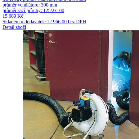
průměr ventilátoru: 300 mm
průměr sací příruby: 125/2x100
15 689 Kč
Skladem u dodavatele
12 966.00 bez DPH
Detail zboží