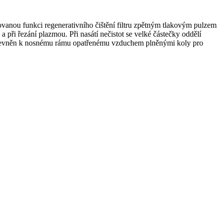
nou funkci regenerativního čištění filtru zpětným tlakovým pulzem
 při řezání plazmou. Při nasátí nečistot se velké částečky oddělí
připevněn k nosnému rámu opatřenému vzduchem plněnými koly pro