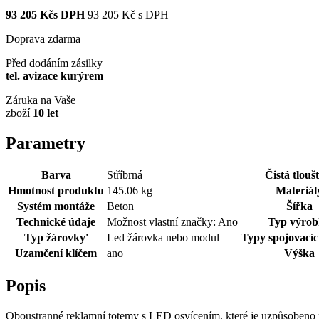
93 205
Kčs DPH
93 205
Kč
s DPH
Doprava zdarma
Před dodáním zásilky
tel. avizace kurýrem
Záruka na Vaše
zboží
10 let
Parametry
Barva
Stříbrná
Čistá tlouš
Hmotnost produktu
145.06 kg
Materiál
Systém montáže
Beton
Šířka
Technické údaje
Možnost vlastní značky: Ano
Typ výro
Typ žárovky'
Led žárovka nebo modul
Typy spojovací
Uzamčení klíčem
ano
Výška
Popis
Oboustranné reklamní totemy s LED osvícením, které je uzpůsobeno p