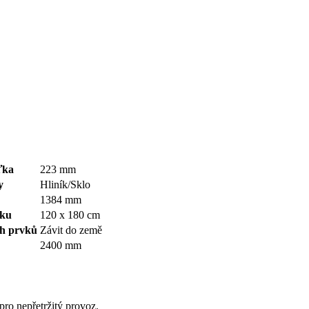
ťka
223 mm
y
Hliník/Sklo
1384 mm
bku
120 x 180 cm
ch prvků
Závit do země
2400 mm
ro nepřetržitý provoz.