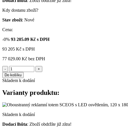
Dodací lhůta
: Zboží obdržíte již zítra!
Kdy dostanu zboží?
Stav zboží
: Nové
Cena:
-0%
93 205.09
Kč s DPH
93 205
Kč
s DPH
77 029.00 Kč
bez DPH
-
+
Do košíku
Skladem k dodání
Varianty produktu:
Skladem k dodání
Dodací lhůta
: Zboží obdržíte již zítra!