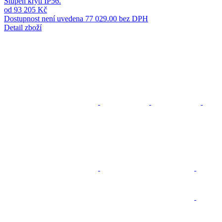
Stupeň krytí IP56.
od 93 205 Kč
Dostupnost není uvedena
77 029.00 bez DPH
Detail zboží