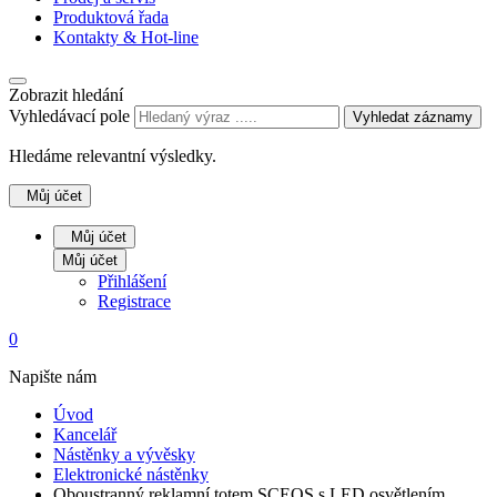
Produktová řada
Kontakty & Hot-line
Zobrazit hledání
Vyhledávací pole
Vyhledat záznamy
Hledáme relevantní výsledky.
Můj účet
Můj účet
Můj účet
Přihlášení
Registrace
0
Napište nám
Úvod
Kancelář
Nástěnky a vývěsky
Elektronické nástěnky
Oboustranný reklamní totem SCEOS s LED osvětlením…