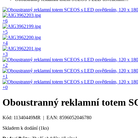
+6
+5
+4
+3
+2
+1
+0
Oboustranný reklamní totem SC
Kód: 11340449MR | EAN: 8596052046780
Skladem k dodání (1ks)