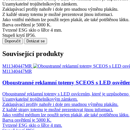
Uzamykatelné trojúhelníkovým zámkem.
Zaklapávací profily nahoře i dole pro snadnou výměnu plakátu.
Z každé strany totemu je možné prezentovat jinou informaci.
Jako vnitřní médium lze použít nejen plakát, ale také potištěnou látku.
Barva osvětlení je 5000 K.
Tvrzené ESG sklo o šířce 4 mm.
Stupeň krytí IP56.
Doporučit
Dotázat se
Související produkty
M11340447MR
M11340447MR
Oboustranné reklamní totemy SCEOS s LED osvětle
Oboustranné reklamní totemy s LED osvícením, které je uzpůsobeno p
Uzamykatelné trojúhelníkovým zámkem.
Zaklapávací profily nahoře i dole pro snadnou výměnu plakátu.
Z každé strany totemu je možné prezentovat jinou informaci.
Jako vnitřní médium lze použít nejen plakát, ale také potištěnou látku.
Barva osvětlení je 5000 K.
Tvrzené ESG sklo o šířce 4 mm.