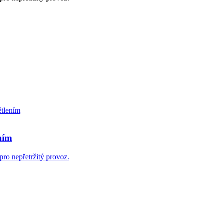
ním
ro nepřetržitý provoz.