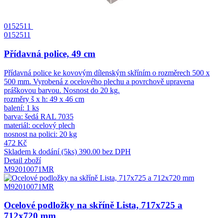
0152511
0152511
Přídavná police, 49 cm
Přídavná police ke kovovým dílenským skříním o rozměrech 500 x
500 mm. Vyrobená z ocelového plechu a povrchově upravena
práškovou barvou. Nosnost do 20 kg.
rozměry š x h: 49 x 46 cm
balení: 1 ks
barva: šedá RAL 7035
materiál: ocelový plech
nosnost na polici: 20 kg
472 Kč
Skladem k dodání (5ks)
390.00 bez DPH
Detail zboží
M92010071MR
M92010071MR
Ocelové podložky na skříně Lista, 717x725 a
712x720 mm