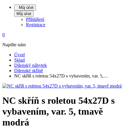
Můj účet
Můj účet
Přihlášení
Registrace
0
Napište nám
Úvod
Sklad
Dílenský nábytek
Dílenské skříně
NC skříň s roletou 54x27D s vybavením, var. 5,…
NC skříň s roletou 54x27D s
vybavením, var. 5, tmavě
modrá