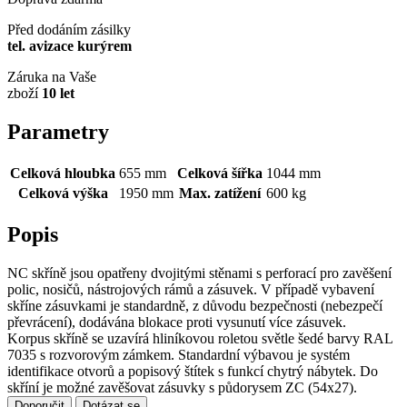
Před dodáním zásilky
tel. avizace kurýrem
Záruka na Vaše
zboží
10 let
Parametry
Celková hloubka
655 mm
Celková šířka
1044 mm
Celková výška
1950 mm
Max. zatížení
600 kg
Popis
NC skříně jsou opatřeny dvojitými stěnami s perforací pro zavěšení
polic, nosičů, nástrojových rámů a zásuvek. V případě vybavení
skříne zásuvkami je standardně, z důvodu bezpečnosti (nebezpečí
převrácení), dodávána blokace proti vysunutí více zásuvek.
Korpus skříně se uzavírá hliníkovou roletou světle šedé barvy RAL
7035 s rozvorovým zámkem. Standardní výbavou je systém
identifikace otvorů a popisový štítek s funkcí chytrý nábytek. Do
skříní je možné zavěšovat zásuvky s půdorysem ZC (54x27).
Doporučit
Dotázat se