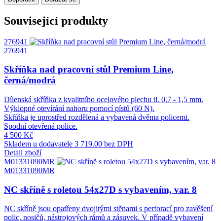
Související produkty
276941
276941
Skříňka nad pracovní stůl Premium Line,
černá/modrá
Dílenská skříňka z kvalitního ocelového plechu tl. 0,7 - 1,5 mm.
Výklopné otevírání nahoru pomocí pístů (60 N).
Skříňka je uprostřed rozdělená a vybavená dvěma policemi.
Spodní otevřená police.
4 500 Kč
Skladem u dodavatele
3 719.00 bez DPH
Detail zboží
M01331090MR
M01331090MR
NC skříně s roletou 54x27D s vybavením, var. 8
NC skříně jsou opatřeny dvojitými stěnami s perforací pro zavěšení
polic, nosičů, nástrojových rámů a zásuvek. V případě vybavení