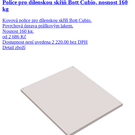
Police pro dílenskou skříň Bott Cubio, nosnost 160
kg
Kovová police pro dílenskou skříň Bott Cubio.
Povrchová úprava práškovým lakem.
Nosnost 160 kg.
od 2 686 Kč
Dostupnost není uvedena
2 220.00 bez DPH
Detail zboží