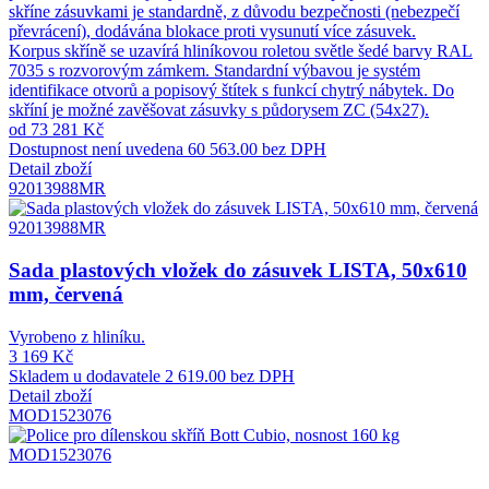
skříne zásuvkami je standardně, z důvodu bezpečnosti (nebezpečí
převrácení), dodávána blokace proti vysunutí více zásuvek.
Korpus skříně se uzavírá hliníkovou roletou světle šedé barvy RAL
7035 s rozvorovým zámkem. Standardní výbavou je systém
identifikace otvorů a popisový štítek s funkcí chytrý nábytek. Do
skříní je možné zavěšovat zásuvky s půdorysem ZC (54x27).
od 73 281 Kč
Dostupnost není uvedena
60 563.00 bez DPH
Detail zboží
92013988MR
92013988MR
Sada plastových vložek do zásuvek LISTA, 50x610
mm, červená
Vyrobeno z hliníku.
3 169 Kč
Skladem u dodavatele
2 619.00 bez DPH
Detail zboží
MOD1523076
MOD1523076