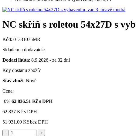
NC skříň s roletou 54x27D s vy
Kód: 01331075MR
Skladem u dodavatele
Dodací lhůta
: 8.9.2026 - za 32 dní
Kdy dostanu zboží?
Stav zboží
: Nové
Cena:
-0%
62 836.51
Kč s DPH
62 837
Kč
s DPH
51 931.00 Kč
bez DPH
-
+