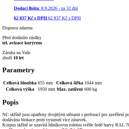
Dodací lhůta
: 8.9.2026 - za 32 dní
62 837
Kč s DPH
62 837
Kč
s DPH
Doprava zdarma
Před dodáním zásilky
tel. avizace kurýrem
Záruka na Vaše
zboží
10 let
Parametry
Celková hloubka
655 mm
Celková šířka
1044 mm
Celková výška
1950 mm
Max. zatížení
600 kg
Popis
NC skříně jsou opatřeny dvojitými stěnami s perforací pro zavěšení p
dodávána blokace proti vysunutí více zásuvek.
Korpus skříně se uzavírá hliníkovou roletou světle šedé barvy RAL 7