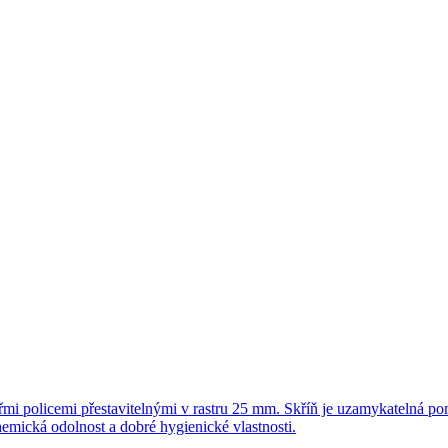
tyřmi policemi přestavitelnými v rastru 25 mm. Skříň je uzamykatelná
ická odolnost a dobré hygienické vlastnosti.