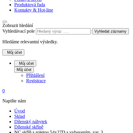
Produktová řada
Kontakty & Hot-line
Zobrazit hledání
Vyhledávací pole
Vyhledat záznamy
Hledáme relevantní výsledky.
Můj účet
Můj účet
Můj účet
Přihlášení
Registrace
0
Napište nám
Úvod
Sklad
Dílenský nábytek
Dílenské skříně
NC skříň s roletou 54x27D s vybavením, var. 3,…