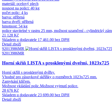
materiál: ocelový plech
nosnost na polici: 40 kg
počet polic: 4 ks
barva: stříbrná
barva dveří: stříbrná
hmotnost: 54 kg
police stavitelné v rastru 25 mm, možnost uzamčení - cylindrický zám
21 128 Kč
Skladem u dodavatele
17 461.00 bez DPH
Detail zboží
92013986MR
92013986MR
Horní skříň LISTA s prosklenými dveřmi, 1023x725
Horní skříň s prosklenými dvířky.
Vhodné pro zásuvkové skříňky o rozměrech 1023x725 mm.
Zamykání klíčem.
Možnost vkládání polic.Možnost vyjmutí police.
28 676 Kč
Skladem u dodavatele
23 699.00 bez DPH
Detail zboží