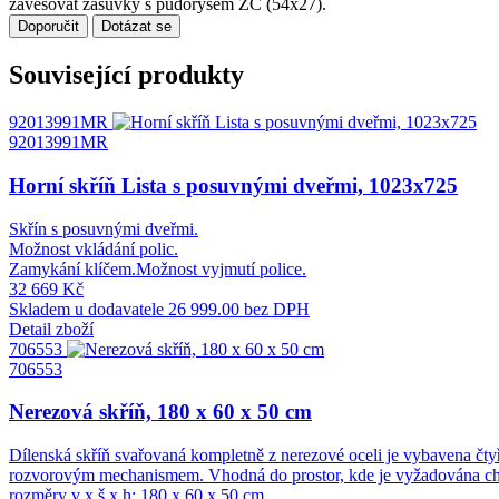
zavěšovat zásuvky s půdorysem ZC (54x27).
Doporučit
Dotázat se
Související produkty
92013991MR
92013991MR
Horní skříň Lista s posuvnými dveřmi, 1023x725
Skřín s posuvnými dveřmi.
Možnost vkládání polic.
Zamykání klíčem.Možnost vyjmutí police.
32 669 Kč
Skladem u dodavatele
26 999.00 bez DPH
Detail zboží
706553
706553
Nerezová skříň, 180 x 60 x 50 cm
Dílenská skříň svařovaná kompletně z nerezové oceli je vybavena č
rozvorovým mechanismem. Vhodná do prostor, kde je vyžadována chem
rozměry v x š x h: 180 x 60 x 50 cm