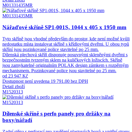
M01331435MR
M01331435MR
Nářaďové skříně SP1-001S, 1044 x 405 x 1950 mm
Tyto skříně jsou vhodné především do prostor, kde není možné kvůli
nedostatku místa instalovat skříně s křídlovými dveřmi. U obou typů
skříní jsou pozinkované police stavitelné po 25 mm.
Dílenská plechová skříň disponuje posuvnými skleněnými dveřmi s
bezpečnostním tvrzeným sklem na kuličkových ložiscích. Skříně
jsou zamykatelné originalním POLAK design zámkem s rozpěrným
mechanismem. Pozinkované police jsou stavitelné po 25 mm.
od 23 947 Kč
Dostupnost není uvedena
19 791.00 bez DPH
Detail zboží
M1520313
M1520313
Dílenské skříně s perfo panely pro držáky na
boxy/nářadí
Zadní stěna s perforací pro zavěšení plastových boxů a vnitřní strany