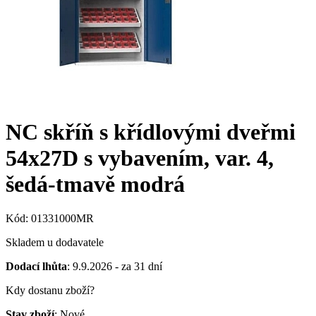
NC skříň s křídlovými dveřmi
54x27D s vybavením, var. 4,
šedá-tmavě modrá
Kód: 01331000MR
Skladem u dodavatele
Dodací lhůta
: 9.9.2026 - za 31 dní
Kdy dostanu zboží?
Stav zboží
: Nové