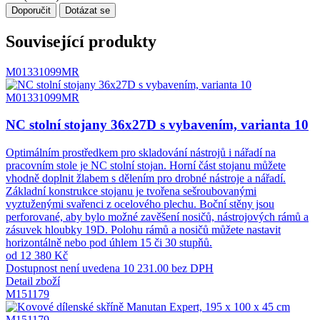
Doporučit
Dotázat se
Související produkty
M01331099MR
M01331099MR
NC stolní stojany 36x27D s vybavením, varianta 10
Optimálním prostředkem pro skladování nástrojů i nářadí na
pracovním stole je NC stolní stojan. Horní část stojanu můžete
vhodně doplnit žlabem s dělením pro drobné nástroje a nářadí.
Základní konstrukce stojanu je tvořena sešroubovanými
vyztuženými svařenci z ocelového plechu. Boční stěny jsou
perforované, aby bylo možné zavěšení nosičů, nástrojových rámů a
zásuvek hloubky 19D. Polohu rámů a nosičů můžete nastavit
horizontálně nebo pod úhlem 15 či 30 stupňů.
od 12 380 Kč
Dostupnost není uvedena
10 231.00 bez DPH
Detail zboží
M151179
M151179