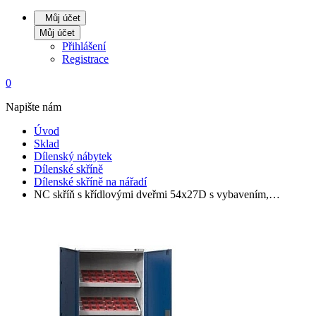
Můj účet
Můj účet
Přihlášení
Registrace
0
Napište nám
Úvod
Sklad
Dílenský nábytek
Dílenské skříně
Dílenské skříně na nářadí
NC skříň s křídlovými dveřmi 54x27D s vybavením,…