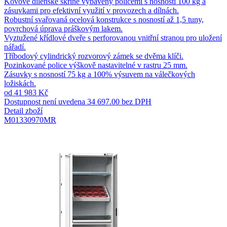
Kovové dílenské skříně vybaveny policemi s nosností 100 kg a
zásuvkami pro efektivní využití v provozech a dílnách.
Robustní svařovaná ocelová konstrukce s nosností až 1,5 tuny,
povrchová úprava práškovým lakem.
Vyztužené křídlové dveře s perforovanou vnitřní stranou pro uložení
nářadí.
Tříbodový cylindrický rozvorový zámek se dvěma klíči.
Pozinkované police výškově nastavitelné v rastru 25 mm.
Zásuvky s nosností 75 kg a 100% výsuvem na válečkových
ložiskách.
od 41 983 Kč
Dostupnost není uvedena
34 697.00 bez DPH
Detail zboží
M01330970MR