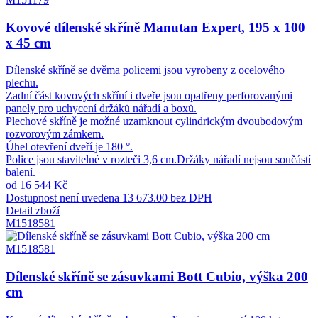
Kovové dílenské skříně Manutan Expert, 195 x 100
x 45 cm
Dílenské skříně se dvěma policemi jsou vyrobeny z ocelového
plechu.
Zadní část kovových skříní i dveře jsou opatřeny perforovanými
panely pro uchycení držáků nářadí a boxů.
Plechové skříně je možné uzamknout cylindrickým dvoubodovým
rozvorovým zámkem.
Úhel otevření dveří je 180 °.
Police jsou stavitelné v rozteči 3,6 cm.Držáky nářadí nejsou součástí
balení.
od 16 544 Kč
Dostupnost není uvedena
13 673.00 bez DPH
Detail zboží
M1518581
M1518581
Dílenské skříně se zásuvkami Bott Cubio, výška 200
cm