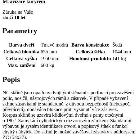
tel. avizace kurýrem
Záruka na Vaše
zboží
10 let
Parametry
Barva dveří
Tmavě modrá
Barva konstrukce
Šedá
Celková hloubka
655 mm
Celková šířka
1044 mm
Celková výška
1950 mm
Hmotnost produktu
141 kg
Max. zatížení
600 kg
Popis
NC skříně jsou opatřeny dvojitými stěnami s perforací pro zavěšení
polic, nosičů, nástrojových rámů a zásuvek. V případě vybavení
skříne zásuvkami je standardně, z důvodu bezpečnosti (nebezpečí
převrácení), dodávána blokace proti vysunutí více zásuvek.
Korpus skříně se uzavírá křídlovými dveřmi s panty otočnými
o 180°. Zamykání cylindrickým rozvorovým zámkem. Standardní
výbavou je systém identifikace otvorů a popisový štítek s funkcí
chytrý nábytek. Do skříní je možné zavěšovat zásuvky s půdorysem
ZC (54x27).