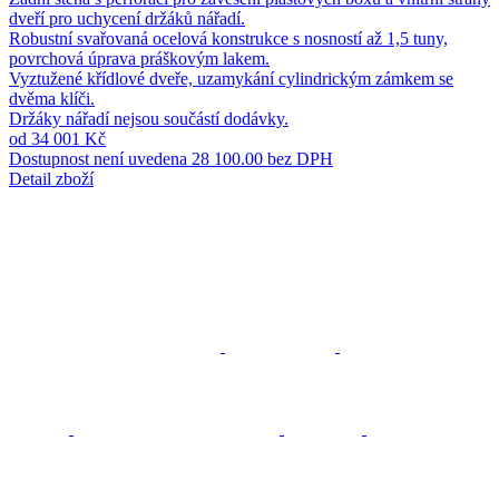
dveří pro uchycení držáků nářadí.
Robustní svařovaná ocelová konstrukce s nosností až 1,5 tuny,
povrchová úprava práškovým lakem.
Vyztužené křídlové dveře, uzamykání cylindrickým zámkem se
dvěma klíči.
Držáky nářadí nejsou součástí dodávky.
od 34 001 Kč
Dostupnost není uvedena
28 100.00 bez DPH
Detail zboží