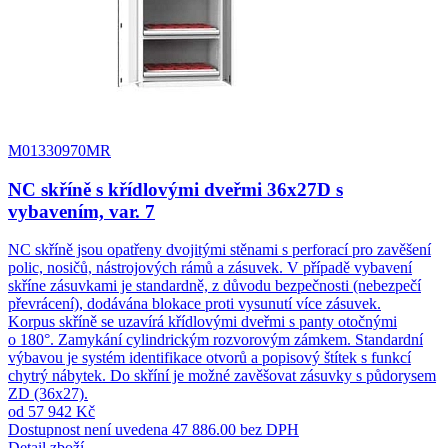
M01330970MR
NC skříně s křídlovými dveřmi 36x27D s
vybavením, var. 7
NC skříně jsou opatřeny dvojitými stěnami s perforací pro zavěšení
polic, nosičů, nástrojových rámů a zásuvek. V případě vybavení
skříne zásuvkami je standardně, z důvodu bezpečnosti (nebezpečí
převrácení), dodávána blokace proti vysunutí více zásuvek.
Korpus skříně se uzavírá křídlovými dveřmi s panty otočnými
o 180°. Zamykání cylindrickým rozvorovým zámkem. Standardní
výbavou je systém identifikace otvorů a popisový štítek s funkcí
chytrý nábytek. Do skříní je možné zavěšovat zásuvky s půdorysem
ZD (36x27).
od 57 942 Kč
Dostupnost není uvedena
47 886.00 bez DPH
Detail zboží