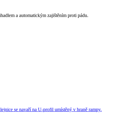
hadlem a automatickým zajištěním proti pádu.
ejnice se navaří na U-profil umístěný v hraně rampy.