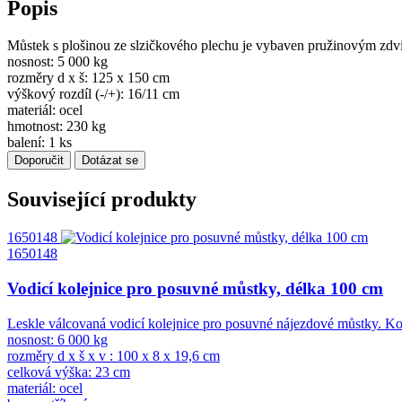
Popis
Můstek s plošinou ze slzičkového plechu je vybaven pružinovým zdvi
nosnost: 5 000 kg
rozměry d x š: 125 x 150 cm
výškový rozdíl (-/+): 16/11 cm
materiál: ocel
hmotnost: 230 kg
balení: 1 ks
Doporučit
Dotázat se
Související produkty
1650148
1650148
Vodicí kolejnice pro posuvné můstky, délka 100 cm
Leskle válcovaná vodicí kolejnice pro posuvné nájezdové můstky. Kol
nosnost: 6 000 kg
rozměry d x š x v : 100 x 8 x 19,6 cm
celková výška: 23 cm
materiál: ocel