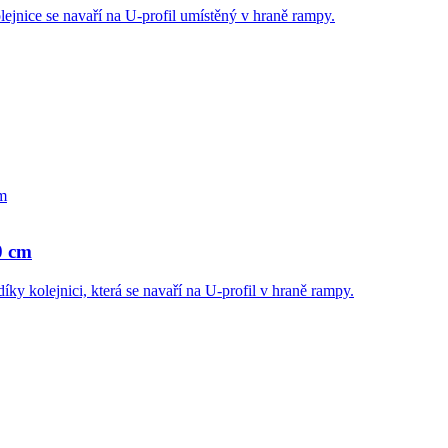
ejnice se navaří na U-profil umístěný v hraně rampy.
0 cm
ky kolejnici, která se navaří na U-profil v hraně rampy.