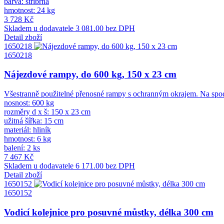
barva: stříbrná
hmotnost: 24 kg
3 728 Kč
Skladem u dodavatele
3 081.00 bez DPH
Detail zboží
1650218
1650218
Nájezdové rampy, do 600 kg, 150 x 23 cm
Všestranně použitelné přenosné rampy s ochranným okrajem. Na spodní
nosnost: 600 kg
rozměry d x š: 150 x 23 cm
užitná šířka: 15 cm
materiál: hliník
hmotnost: 6 kg
balení: 2 ks
7 467 Kč
Skladem u dodavatele
6 171.00 bez DPH
Detail zboží
1650152
1650152
Vodicí kolejnice pro posuvné můstky, délka 300 cm