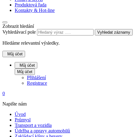
Produktová řada
Kontakty & Hot-line
Zobrazit hledání
Vyhledávací pole
Vyhledat záznamy
Hledáme relevantní výsledky.
Můj účet
Můj účet
Můj účet
Přihlášení
Registrace
0
Napište nám
Úvod
Průmysl
Transport a vozidla
Údržba a opravy automobilů
Zakládací klíny a hevery