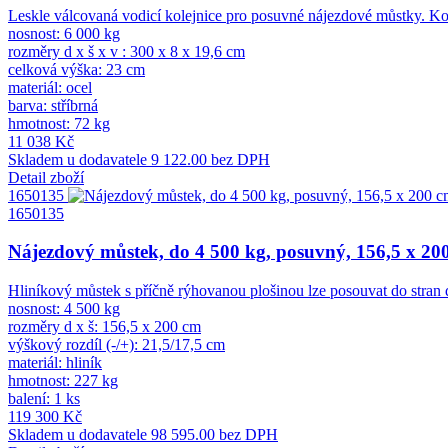
Leskle válcovaná vodicí kolejnice pro posuvné nájezdové můstky. Kol
nosnost: 6 000 kg
rozměry d x š x v : 300 x 8 x 19,6 cm
celková výška: 23 cm
materiál: ocel
barva: stříbrná
hmotnost: 72 kg
11 038 Kč
Skladem u dodavatele
9 122.00 bez DPH
Detail zboží
1650135
1650135
Nájezdový můstek, do 4 500 kg, posuvný, 156,5 x 20
Hliníkový můstek s příčně rýhovanou plošinou lze posouvat do stran dí
nosnost: 4 500 kg
rozměry d x š: 156,5 x 200 cm
výškový rozdíl (-/+): 21,5/17,5 cm
materiál: hliník
hmotnost: 227 kg
balení: 1 ks
119 300 Kč
Skladem u dodavatele
98 595.00 bez DPH