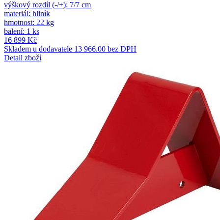
výškový rozdíl (-/+): 7/7 cm
materiál: hliník
hmotnost: 22 kg
balení: 1 ks
16 899 Kč
Skladem u dodavatele
13 966.00 bez DPH
Detail zboží