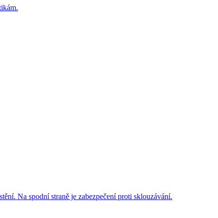
tikám.
ění. Na spodní straně je zabezpečení proti sklouzávání.