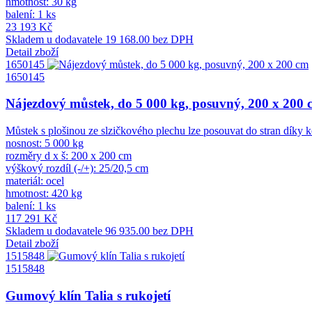
hmotnost: 30 kg
balení: 1 ks
23 193 Kč
Skladem u dodavatele
19 168.00 bez DPH
Detail zboží
1650145
1650145
Nájezdový můstek, do 5 000 kg, posuvný, 200 x 200 
Můstek s plošinou ze slzičkového plechu lze posouvat do stran díky ko
nosnost: 5 000 kg
rozměry d x š: 200 x 200 cm
výškový rozdíl (-/+): 25/20,5 cm
materiál: ocel
hmotnost: 420 kg
balení: 1 ks
117 291 Kč
Skladem u dodavatele
96 935.00 bez DPH
Detail zboží
1515848
1515848
Gumový klín Talia s rukojetí