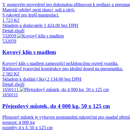
V gumovém provedení pro dokonalou přilnavost k podlaze a pneuma
Materiál odolný proti slunci, soli a oleji.
S rukojetí pro lepší manipulaci.
1 723 Kč
Skladem u dodavatele
1 424.00 bez DPH
Detail zboží
532059
532059
Kovový klín s madlem
Kovový klín s madlem zamezující nežádoucímu rozjetí vozidla.
Rádiusové tvarování konstrukce pro ideální dosed na pneumatiku.
2 582 Kč
Skladem k dodání (3ks)
2 134.00 bez DPH
Detail zboží
1650111
1650111
Přejezdový můstek, do 4 000 kg, 50 x 125 cm
Přenosný můstek je vybaven postranními rukojeťmi pro snadné přemíst
nosnost: 4 000 kg
rozměry d x š: 50 x 125 cm