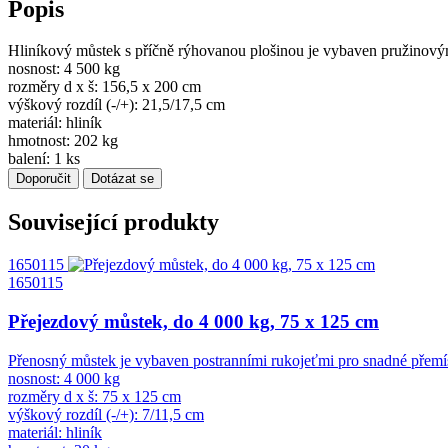
Popis
Hliníkový můstek s příčně rýhovanou plošinou je vybaven pružinový
nosnost: 4 500 kg
rozměry d x š: 156,5 x 200 cm
výškový rozdíl (-/+): 21,5/17,5 cm
materiál: hliník
hmotnost: 202 kg
balení: 1 ks
Doporučit
Dotázat se
Související produkty
1650115
1650115
Přejezdový můstek, do 4 000 kg, 75 x 125 cm
Přenosný můstek je vybaven postranními rukojeťmi pro snadné přemíst
nosnost: 4 000 kg
rozměry d x š: 75 x 125 cm
výškový rozdíl (-/+): 7/11,5 cm
materiál: hliník