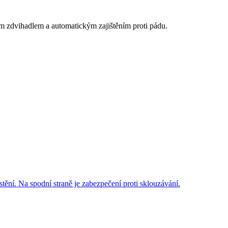
m zdvihadlem a automatickým zajištěním proti pádu.
ění. Na spodní straně je zabezpečení proti sklouzávání.