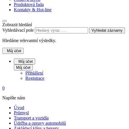
Produktová řada
Kontakty & Hot-line
Zobrazit hledání
Vyhledávací pole
Vyhledat záznamy
Hledáme relevantní výsledky.
Můj účet
Můj účet
Můj účet
Přihlášení
Registrace
0
Napište nám
Úvod
Průmysl
Transport a vozidla
Údržba a opravy automobilů
Zakládací klíny a hevery