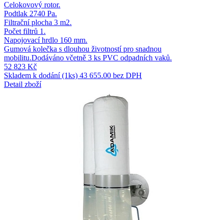
Celokovový rotor.
Podtlak 2740 Pa.
Filtrační plocha 3 m2.
Počet filtrů 1.
Napojovací hrdlo 160 mm.
Gumová kolečka s dlouhou životností pro snadnou
mobilitu.Dodáváno včetně 3 ks PVC odpadních vaků.
52 823 Kč
Skladem k dodání (1ks)
43 655.00 bez DPH
Detail zboží