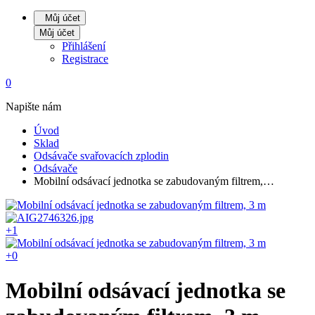
Můj účet
Můj účet
Přihlášení
Registrace
0
Napište nám
Úvod
Sklad
Odsávače svařovacích zplodin
Odsávače
Mobilní odsávací jednotka se zabudovaným filtrem,…
+1
+0
Mobilní odsávací jednotka se