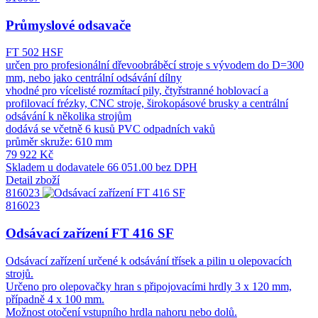
Průmyslové odsavače
FT 502 HSF
určen pro profesionální dřevoobráběcí stroje s vývodem do D=300
mm, nebo jako centrální odsávání dílny
vhodné pro vícelisté rozmítací pily, čtyřstranné hoblovací a
profilovací frézky, CNC stroje, širokopásové brusky a centrální
odsávání k několika strojům
dodává se včetně 6 kusů PVC odpadních vaků
průměr skruže: 610 mm
79 922 Kč
Skladem u dodavatele
66 051.00 bez DPH
Detail zboží
816023
816023
Odsávací zařízení FT 416 SF
Odsávací zařízení určené k odsávání třísek a pilin u olepovacích
strojů.
Určeno pro olepovačky hran s připojovacími hrdly 3 x 120 mm,
případně 4 x 100 mm.
Možnost otočení vstupního hrdla nahoru nebo dolů.