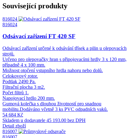
Související produkty
816024
816024
Odsávací zařízení FT 420 SF
Odsávací zařízení určené k odsávání třísek a pilin u olepovacích
strojů.
Určeno pro olepovačky hran s připojovacími hrdly 3 x 120 mm,
případně 4 x 100 mm.
Možnost otočení vstupního hrdla nahoru nebo dolů.
Celokovový rotor.
Podtlak 2490 Pa.
Filtrační plocha 3 m2.
Počet filtrů 1.
Napojovací hrdlo 200 mm.
Gumová kolečka s dlouhou životností pro snadnou
mobilitu.Dodáváno včetně 3 ks PVC odpadních vaků.
54 684 Kč
Skladem u dodavatele
45 193.00 bez DPH
Detail zboží
816007
816007