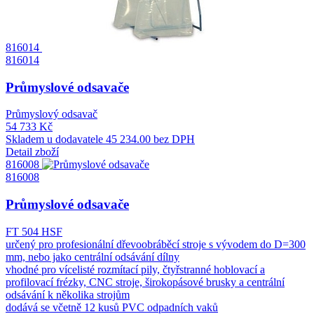
816014
816014
Průmyslové odsavače
Průmyslový odsavač
54 733 Kč
Skladem u dodavatele
45 234.00 bez DPH
Detail zboží
816008
816008
Průmyslové odsavače
FT 504 HSF
určený pro profesionální dřevoobráběcí stroje s vývodem do D=300
mm, nebo jako centrální odsávání dílny
vhodné pro vícelisté rozmítací pily, čtyřstranné hoblovací a
profilovací frézky, CNC stroje, širokopásové brusky a centrální
odsávání k několika strojům
dodává se včetně 12 kusů PVC odpadních vaků