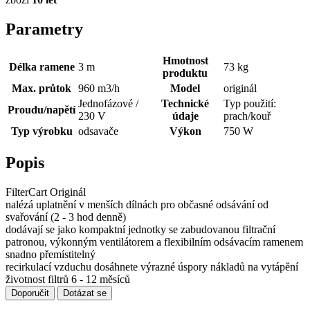
Parametry
Hmotnost
Délka ramene
3 m
73 kg
produktu
Max. průtok
960 m3/h
Model
originál
Jednofázové /
Technické
Typ použití:
Proudu/napětí
230 V
údaje
prach/kouř
Typ výrobku
odsavače
Výkon
750 W
Popis
FilterCart Originál
nalézá uplatnění v menších dílnách pro občasné odsávání od
svařování (2 - 3 hod denně)
dodávají se jako kompaktní jednotky se zabudovanou filtrační
patronou, výkonným ventilátorem a flexibilním odsávacím ramenem
snadno přemístitelný
recirkulací vzduchu dosáhnete výrazné úspory nákladů na vytápění
životnost filtrů 6 - 12 měsíců
Doporučit
Dotázat se