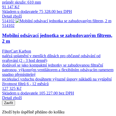
průměr skruže: 610 mm
91 147 Kč
Skladem u dodavatele
75 328.00 bez DPH
Detail zboží
514102
514102
Mobilní odsávací jednotka se zabudovaným filtrem,
2 m
FilterCart Karbon
nalézá uplatnění v menších dílnách pro občasné odsávání od
svařování (2 - 3 hod denně)
dodávají se jako kompaktní jednotky se zabudovanou filtrační
patronou, výkonným ventilátorem a flexibilním odsávacím ramenem
snadno přemístitelný
recirkulací vzduchu dosáhnete výrazné úspory nákladů na vytápění
životnost filtrů 6 - 12 měsíců
127 325 Kč
Skladem u dodavatele
105 227.00 bez DPH
Detail zboží
Zavřít
Zboží bylo úspěšně přidáno do košíku