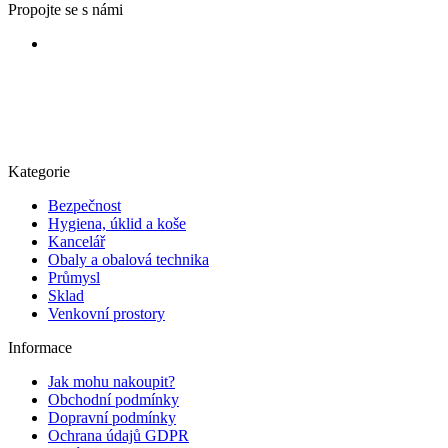
Propojte se s námi
Kategorie
Bezpečnost
Hygiena, úklid a koše
Kancelář
Obaly a obalová technika
Průmysl
Sklad
Venkovní prostory
Informace
Jak mohu nakoupit?
Obchodní podmínky
Dopravní podmínky
Ochrana údajů GDPR