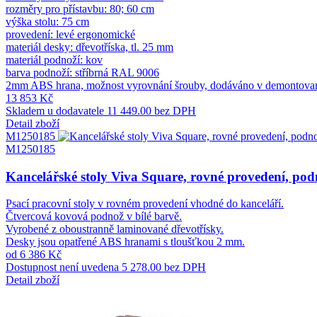
rozměry pro přístavbu: 80; 60 cm
výška stolu: 75 cm
provedení: levé ergonomické
materiál desky: dřevotříska, tl. 25 mm
materiál podnoží: kov
barva podnoží: stříbrná RAL 9006
2mm ABS hrana, možnost vyrovnání šrouby, dodáváno v demontovaném
13 853 Kč
Skladem u dodavatele
11 449.00 bez DPH
Detail zboží
M1250185
M1250185
Kancelářské stoly Viva Square, rovné provedení, podn
Psací pracovní stoly v rovném provedení vhodné do kanceláří.
Čtvercová kovová podnož v bílé barvě.
Vyrobené z oboustranně laminované dřevotřísky.
Desky jsou opatřené ABS hranami s tloušťkou 2 mm.
od 6 386 Kč
Dostupnost není uvedena
5 278.00 bez DPH
Detail zboží