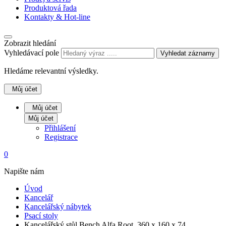
Produktová řada
Kontakty & Hot-line
Zobrazit hledání
Vyhledávací pole
Vyhledat záznamy
Hledáme relevantní výsledky.
Můj účet
Můj účet
Můj účet
Přihlášení
Registrace
0
Napište nám
Úvod
Kancelář
Kancelářský nábytek
Psací stoly
Kancelářský stůl Bench Alfa Root, 360 x 160 x 74…