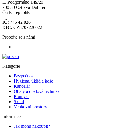
E. Podgorného 149/20
700 30 Ostrava-Dubina
Česká republika
IČ:
745 42 826
DIČ:
CZ8707226022
Propojte se s námi
Kategorie
Bezpečnost
Hygiena, úklid a koše
Kancelář
Obaly a obalová technika
Průmysl
Sklad
Venkovní prostory
Informace
Jak mohu nakoupit?