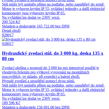
Stůl může být umístěn přímo na podlahu, nebo zapuštěný do země.
Motor je vybaven krytím IP 55, ovládací jednotky a další elektrické
komponenty jsou vybaveny krytím IP 65.
Na vyžádání lze dodat ve 230V verzi.
200 524 Kč
Skladem u dodavatele
165 722.00 bez DPH
Detail zboží
928017
928017
Hydraulický zvedací stůl, do 3 000 kg, deska 135 x
80 cm
Zvedací plošina s nosností do 3 000 kg pro intenzivní použití je
vhodným řešením pro výškové vyrovnání na montážních
pracovištích, ve skladu, při expedici a balení zboží.
Plynulé zvedání a spouštění pomocí dvou pístů.
Stůl může být umístěn přímo na podlahu, nebo zapuštěný do země.
Motor je vybaven krytím IP 55, ovládací jednotky a další elektrické
komponenty jsou vybaveny krytím IP 65.
Na vyžádání lze dodat ve 230V verzi.
189 596 Kč
Skladem u dodavatele
156 691.00 bez DPH