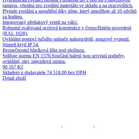
rampou, vhodná pro zvedání materiálu ve skladu a na pracovištích.
Plynule zvedání a spouštění díky pístu, který umožňuje až 10 zdvihů
za hodinu.
Integrovaný přetlakový ventil na válci.
Robustní svařovaná ocelová konstrukce v černo/žlutém provedení
(RAL 1028).
Ovládání pomocí ručního spínače nahoru/dolů, nouzové vypnutí.
Stupeň krytí IP 54.
Bezpečnostní hliníková lišta pod plošinou.
Splňuje normu EN 1570.Součástí balení jsou servisní podpěry,
ovládání, olej, nájezdová rampa.
90 167 Kč
Skladem u dodavatele
74 518.00 bez DPH
Detail zboží