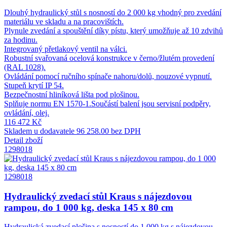
Dlouhý hydraulický stůl s nosností do 2 000 kg vhodný pro zvedání
materiálu ve skladu a na pracovištích.
Plynule zvedání a spouštění díky pístu, který umožňuje až 10 zdvihů
za hodinu.
Integrovaný přetlakový ventil na válci.
Robustní svařovaná ocelová konstrukce v černo/žlutém provedení
(RAL 1028).
Ovládání pomocí ručního spínače nahoru/dolů, nouzové vypnutí.
Stupeň krytí IP 54.
Bezpečnostní hliníková lišta pod plošinou.
Splňuje normu EN 1570-1.Součástí balení jsou servisní podpěry,
ovládání, olej.
116 472 Kč
Skladem u dodavatele
96 258.00 bez DPH
Detail zboží
1298018
1298018
Hydraulický zvedací stůl Kraus s nájezdovou
rampou, do 1 000 kg, deska 145 x 80 cm
Hydraulická zvedací plošina s nosností do 1 000 kg s nájezdovou