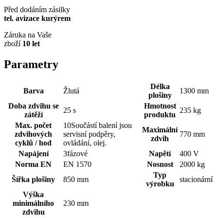
Před dodáním zásilky
tel. avizace kurýrem
Záruka na Vaše
zboží
10 let
Parametry
Délka
Barva
Žlutá
1300 mm
plošiny
Doba zdvihu se
Hmotnost
25 s
235 kg
zátěží
produktu
Max. počet
10Součástí balení jsou
Maximální
zdvihových
servisní podpěry,
770 mm
zdvih
cyklů / hod
ovládání, olej.
Napájení
3fázové
Napětí
400 V
Norma EN
EN 1570
Nosnost
2000 kg
Typ
Šířka plošiny
850 mm
stacionární
výrobku
Výška
minimálního
230 mm
zdvihu