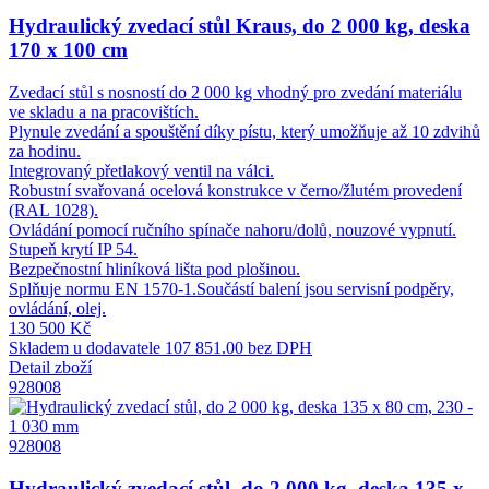
Hydraulický zvedací stůl Kraus, do 2 000 kg, deska
170 x 100 cm
Zvedací stůl s nosností do 2 000 kg vhodný pro zvedání materiálu
ve skladu a na pracovištích.
Plynule zvedání a spouštění díky pístu, který umožňuje až 10 zdvihů
za hodinu.
Integrovaný přetlakový ventil na válci.
Robustní svařovaná ocelová konstrukce v černo/žlutém provedení
(RAL 1028).
Ovládání pomocí ručního spínače nahoru/dolů, nouzové vypnutí.
Stupeň krytí IP 54.
Bezpečnostní hliníková lišta pod plošinou.
Splňuje normu EN 1570-1.Součástí balení jsou servisní podpěry,
ovládání, olej.
130 500 Kč
Skladem u dodavatele
107 851.00 bez DPH
Detail zboží
928008
928008
Hydraulický zvedací stůl, do 2 000 kg, deska 135 x