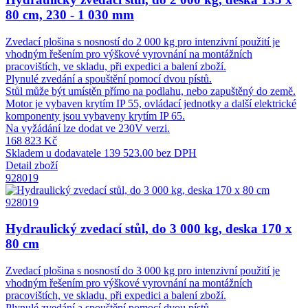
80 cm, 230 - 1 030 mm
Zvedací plošina s nosností do 2 000 kg pro intenzivní použití je
vhodným řešením pro výškové vyrovnání na montážních
pracovištích, ve skladu, při expedici a balení zboží.
Plynulé zvedání a spouštění pomocí dvou pístů.
Stůl může být umístěn přímo na podlahu, nebo zapuštěný do země.
Motor je vybaven krytím IP 55, ovládací jednotky a další elektrické
komponenty jsou vybaveny krytím IP 65.
Na vyžádání lze dodat ve 230V verzi.
168 823 Kč
Skladem u dodavatele
139 523.00 bez DPH
Detail zboží
928019
928019
Hydraulický zvedací stůl, do 3 000 kg, deska 170 x
80 cm
Zvedací plošina s nosností do 3 000 kg pro intenzivní použití je
vhodným řešením pro výškové vyrovnání na montážních
pracovištích, ve skladu, při expedici a balení zboží.
Plynulé zvedání a spouštění pomocí dvou pístů.