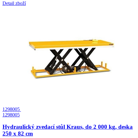
Detail zboží
1298005
1298005
Hydraulický zvedací stůl Kraus, do 2 000 kg, deska
250 x 82 cm