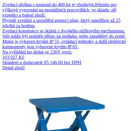
Zvedací plošina s nosností do 400 kg je vhodným řešením pro
výškové vyrovnání na montážních pracovištích, ve skladu, při
expedici a balení zboží.
Plynulé zvedání a spouštění pomocí pístu, který umožňuje až 25
zdvihů za hodinu.
Zvedací konstrukce se skládá z dvojitého nůžkového mechanismu.
Stůl může být umístěn přímo na podlahu, nebo zapuštěný do země.
Motor je vybaven krytím IP 55, ovládací jednotky a další elektrické
komponenty jsou vybavené krytím IP 65.
Na vyžádání lze dodat ve 230V verzi.
103 027 Kč
Skladem u dodavatele
85 146.00 bez DPH
Detail zboží