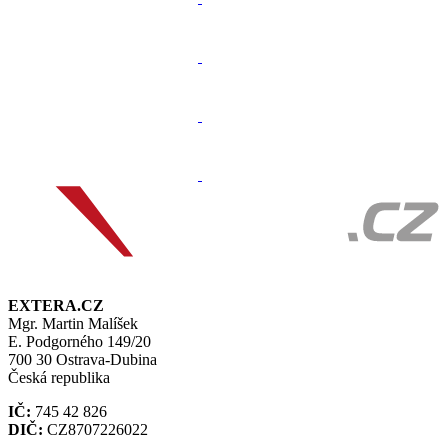
EXTERA.CZ
Mgr. Martin Malíšek
E. Podgorného 149/20
700 30 Ostrava-Dubina
Česká republika
IČ:
745 42 826
DIČ:
CZ8707226022