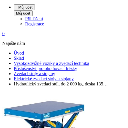
Můj účet
Můj účet
Přihlášení
Registrace
0
Napište nám
Úvod
Sklad
Vysokozdvižné vozíky a zvedací technika
Příslušenství pro ohraňovací frézky
Zvedací stoly a stojany
Elektrické zvedací stoly a stojany
Hydraulický zvedací stůl, do 2 000 kg, deska 135…