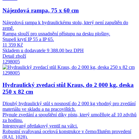
Nájezdová rampa, 75 x 60 cm
Nájezdová rampa k hydraulickému stolu, který není zapuštěn do
země.
Rampa slouží pro usnadnění přístupu na desku plošiny.
Stupeň krytí IP 55 a IP 65.
11 359 Kč
Skladem u dodavatele
9 388.00 bez DPH
Detail zboží
1298005
1298005
Hydraulický zvedací stůl Kraus, do 2 000 kg, deska
250 x 82 cm
Dlouhý hydraulický stůl s nosností do 2 000 kg vhodný pro zvedání
materiálu ve skladu a na pracovištích.
Plynule zvedání a spouštění díky pístu, který umožňuje až 10 zdvihů
za hodinu.
Integrovaný přetlakový ventil na válci.
Robustní svařovaná ocelová konstrukce v černo/žlutém provedení
(RAL 1028).