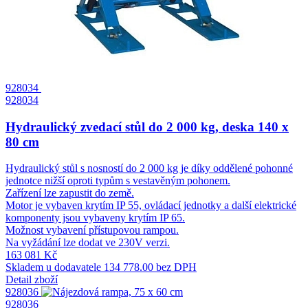
928034
928034
Hydraulický zvedací stůl do 2 000 kg, deska 140 x
80 cm
Hydraulický stůl s nosností do 2 000 kg je díky oddělené pohonné
jednotce nižší oproti typům s vestavěným pohonem.
Zařízení lze zapustit do země.
Motor je vybaven krytím IP 55, ovládací jednotky a další elektrické
komponenty jsou vybaveny krytím IP 65.
Možnost vybavení přístupovou rampou.
Na vyžádání lze dodat ve 230V verzi.
163 081 Kč
Skladem u dodavatele
134 778.00 bez DPH
Detail zboží
928036
928036