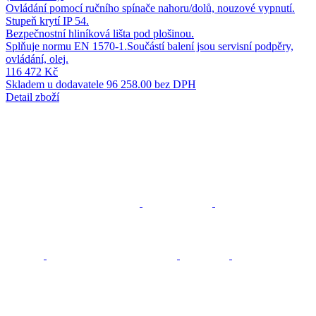
Ovládání pomocí ručního spínače nahoru/dolů, nouzové vypnutí.
Stupeň krytí IP 54.
Bezpečnostní hliníková lišta pod plošinou.
Splňuje normu EN 1570-1.Součástí balení jsou servisní podpěry,
ovládání, olej.
116 472 Kč
Skladem u dodavatele
96 258.00 bez DPH
Detail zboží