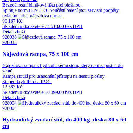
Bezpečnostní hliníková lišta pod plošinou.
Splňuje normu EN 1570.Součástí balení jsou servisní podpěry,
ovládání, olej, nájezdová rampa.
90 167 Kč
Skladem u dodavatele
74 518.00 bez DPH
Detail zboží
928038
928038
Nájezdová rampa, 75 x 100 cm
Nájezdová rampa k hydraulickému stolu, který není zapuštěn do
země.
Rampa slouží pro usnadnění přístupu na desku plošiny.
Stupeň krytí IP 55 a IP 65.
12 583 Kč
Skladem u dodavatele
10 399.00 bez DPH
Detail zboží
928004
928004
Hydraulický zvedací stůl, do 400 kg, deska 80 x 60
cm