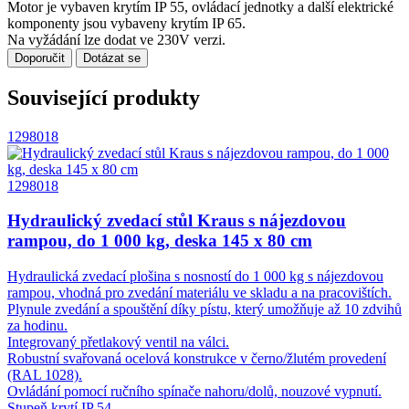
Motor je vybaven krytím IP 55, ovládací jednotky a další elektrické
komponenty jsou vybaveny krytím IP 65.
Na vyžádání lze dodat ve 230V verzi.
Doporučit
Dotázat se
Související produkty
1298018
1298018
Hydraulický zvedací stůl Kraus s nájezdovou
rampou, do 1 000 kg, deska 145 x 80 cm
Hydraulická zvedací plošina s nosností do 1 000 kg s nájezdovou
rampou, vhodná pro zvedání materiálu ve skladu a na pracovištích.
Plynule zvedání a spouštění díky pístu, který umožňuje až 10 zdvihů
za hodinu.
Integrovaný přetlakový ventil na válci.
Robustní svařovaná ocelová konstrukce v černo/žlutém provedení
(RAL 1028).
Ovládání pomocí ručního spínače nahoru/dolů, nouzové vypnutí.
Stupeň krytí IP 54.