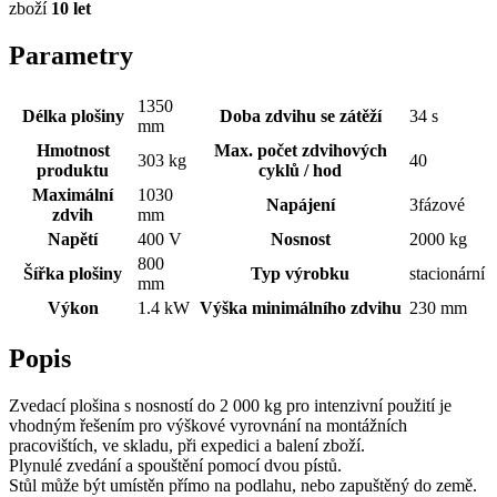
zboží
10 let
Parametry
1350
Délka plošiny
Doba zdvihu se zátěží
34 s
mm
Hmotnost
Max. počet zdvihových
303 kg
40
produktu
cyklů / hod
Maximální
1030
Napájení
3fázové
zdvih
mm
Napětí
400 V
Nosnost
2000 kg
800
Šířka plošiny
Typ výrobku
stacionární
mm
Výkon
1.4 kW
Výška minimálního zdvihu
230 mm
Popis
Zvedací plošina s nosností do 2 000 kg pro intenzivní použití je
vhodným řešením pro výškové vyrovnání na montážních
pracovištích, ve skladu, při expedici a balení zboží.
Plynulé zvedání a spouštění pomocí dvou pístů.
Stůl může být umístěn přímo na podlahu, nebo zapuštěný do země.