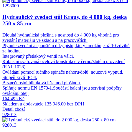
1298009
Hydraulický zvedací stůl Kraus, do 4 000 kg, deska
250 x 85 cm
Dlouhá hydraulická plošina s nosností do 4 000 kg vhodná pro
zvedání materiálu ve skladu a na pracovištích.
Plynule zvedání a spouštění díky pístu, který umožňuje až 10 zdvihů
za hodinu.
Integrovaný přetlakový ventil na válci.
Robustní svařovaná ocelová konstrukce v černo/žlutém provedení
(RAL 1028).
Ovládání pomocí ručního spínače nahoru/dolů, nouzové vypnutí.
Stupeň krytí IP 54.
Bezpečnostní hliníková lišta pod plošinou.
Splňuje normu EN 1570-1.Součástí balení jsou servisní podpěry,
ovládání, olej.
164 495 Kč
Skladem u dodavatele
135 946.00 bez DPH
Detail zboží
928013
928013