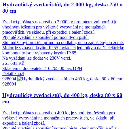
Hydraulický zvedací stůl, do 2 000 kg, deska 250 x
80 cm
Zvedací plošina s nosností do 2 000 kg pro intenzivní použití je
vhodným řešením pro výškové vyrovnání na montážních
pracovištích, ve skladu, při expedici a balení zboží.
Plynulé zvedání a spouštění pomocí dvou pístů.
Stůl může být umístěn přímo na podlahu, nebo zapuštěný do země.
Motor je vybaven krytím IP 55, ovládací jednotky a další elektrické
komponenty jsou vybaveny krytím IP 65.
Na vyžádání lze dodat ve 230V verzi.
261 681 Kč
Skladem u dodavatele
216 265.00 bez DPH
Detail zboží
928004
928004
Hydraulický zvedací stůl, do 400 kg, deska 80 x 60
cm
Zvedací plošina s nosností do 400 kg je vhodným řešením pro
výškové vyrovnání na montážních pracovištích, ve skladu, při
expedici a balení zboží.
Plynulé zvedání a spouštění pomocí pístu, který umožňuje až 25