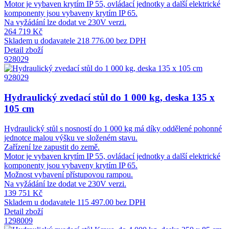
Motor je vybaven krytím IP 55, ovládací jednotky a další elektrické
komponenty jsou vybaveny krytím IP 65.
Na vyžádání lze dodat ve 230V verzi.
264 719 Kč
Skladem u dodavatele
218 776.00 bez DPH
Detail zboží
928029
928029
Hydraulický zvedací stůl do 1 000 kg, deska 135 x
105 cm
Hydraulický stůl s nosností do 1 000 kg má díky oddělené pohonné
jednotce malou výšku ve složeném stavu.
Zařízení lze zapustit do země.
Motor je vybaven krytím IP 55, ovládací jednotky a další elektrické
komponenty jsou vybaveny krytím IP 65.
Možnost vybavení přístupovou rampou.
Na vyžádání lze dodat ve 230V verzi.
139 751 Kč
Skladem u dodavatele
115 497.00 bez DPH
Detail zboží
1298009