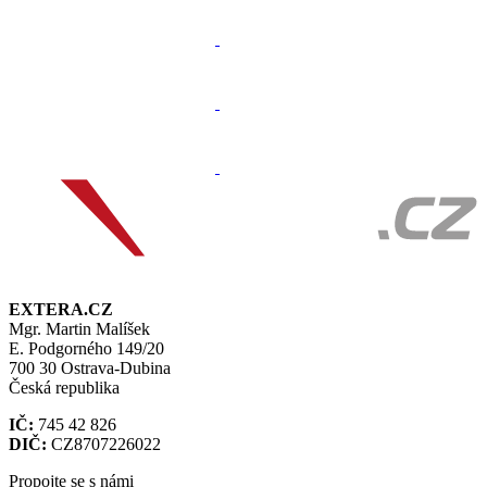
EXTERA.CZ
Mgr. Martin Malíšek
E. Podgorného 149/20
700 30 Ostrava-Dubina
Česká republika
IČ:
745 42 826
DIČ:
CZ8707226022
Propojte se s námi