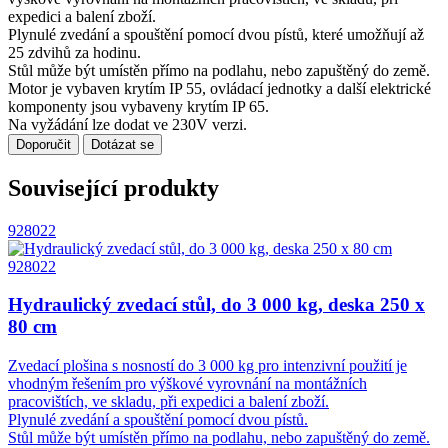
expedici a balení zboží.
Plynulé zvedání a spouštění pomocí dvou pístů, které umožňují až
25 zdvihů za hodinu.
Stůl může být umístěn přímo na podlahu, nebo zapuštěný do země.
Motor je vybaven krytím IP 55, ovládací jednotky a další elektrické
komponenty jsou vybaveny krytím IP 65.
Na vyžádání lze dodat ve 230V verzi.
Doporučit
Dotázat se
Související produkty
928022
928022
Hydraulický zvedací stůl, do 3 000 kg, deska 250 x
80 cm
Zvedací plošina s nosností do 3 000 kg pro intenzivní použití je
vhodným řešením pro výškové vyrovnání na montážních
pracovištích, ve skladu, při expedici a balení zboží.
Plynulé zvedání a spouštění pomocí dvou pístů.
Stůl může být umístěn přímo na podlahu, nebo zapuštěný do země.