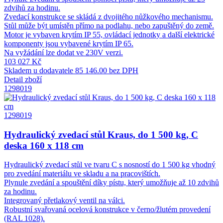
zdvihů za hodinu.
Zvedací konstrukce se skládá z dvojitého nůžkového mechanismu.
Stůl může být umístěn přímo na podlahu, nebo zapuštěný do země.
Motor je vybaven krytím IP 55, ovládací jednotky a další elektrické
komponenty jsou vybavené krytím IP 65.
Na vyžádání lze dodat ve 230V verzi.
103 027 Kč
Skladem u dodavatele
85 146.00 bez DPH
Detail zboží
1298019
1298019
Hydraulický zvedací stůl Kraus, do 1 500 kg, C
deska 160 x 118 cm
Hydraulický zvedací stůl ve tvaru C s nosností do 1 500 kg vhodný
pro zvedání materiálu ve skladu a na pracovištích.
Plynule zvedání a spouštění díky pístu, který umožňuje až 10 zdvihů
za hodinu.
Integrovaný přetlakový ventil na válci.
Robustní svařovaná ocelová konstrukce v černo/žlutém provedení
(RAL 1028).