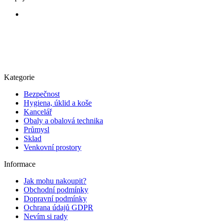
Kategorie
Bezpečnost
Hygiena, úklid a koše
Kancelář
Obaly a obalová technika
Průmysl
Sklad
Venkovní prostory
Informace
Jak mohu nakoupit?
Obchodní podmínky
Dopravní podmínky
Ochrana údajů GDPR
Nevím si rady