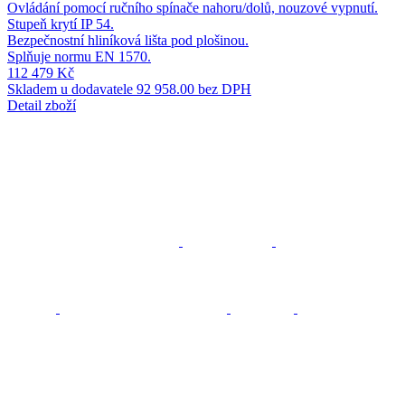
Ovládání pomocí ručního spínače nahoru/dolů, nouzové vypnutí.
Stupeň krytí IP 54.
Bezpečnostní hliníková lišta pod plošinou.
Splňuje normu EN 1570.
112 479 Kč
Skladem u dodavatele
92 958.00 bez DPH
Detail zboží