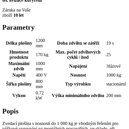
tel. avizace kurýrem
Záruka na Vaše
zboží
10 let
Parametry
1200
Délka plošiny
Doba zdvihu se zátěží
19 s
mm
Hmotnost
Max. počet zdvihových
170 kg
25
produktu
cyklů / hod
Maximální
1000
Napájení
3fázové
zdvih
mm
Napětí
400 V
Nosnost
1000 kg
800
Šířka plošiny
Typ výrobku
stacionární
mm
0.72
Výkon
Výška minimálního zdvihu
200 mm
kW
Popis
Zvedací plošina s nosností do 1 000 kg je vhodným řešením pro
výškové vyrovnání na montážních pracovištích, ve skladu, při