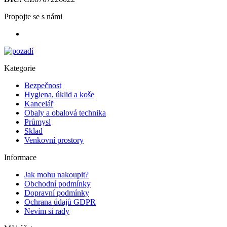
Propojte se s námi
Kategorie
Bezpečnost
Hygiena, úklid a koše
Kancelář
Obaly a obalová technika
Průmysl
Sklad
Venkovní prostory
Informace
Jak mohu nakoupit?
Obchodní podmínky
Dopravní podmínky
Ochrana údajů GDPR
Nevím si rady