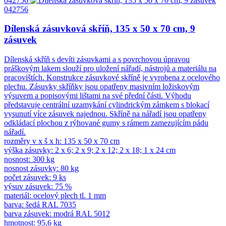
042756
042756
Dílenská zásuvková skříň, 135 x 50 x 70 cm, 9
zásuvek
Dílenská skříň s devíti zásuvkami a s povrchovou úpravou
práškovým lakem slouží pro uložení nářadí, nástrojů a materiálu na
pracovištích. Konstrukce zásuvkové skříně je vyrobena z ocelového
plechu. Zásuvky skříňky jsou opatřeny masivním ložiskovým
výsuvem a popisovými lištami na své přední části. Výhodu
představuje centrální uzamykání cylindrickým zámkem s blokací
vysunutí více zásuvek najednou. Skříně na nářadí jsou opatřeny
odkládací plochou z rýhované gumy s rámem zamezujícím pádu
nářadí.
rozměry v x š x h: 135 x 50 x 70 cm
výška zásuvky: 2 x 6; 2 x 9; 2 x 12; 2 x 18; 1 x 24 cm
nosnost: 300 kg
nosnost zásuvky: 80 kg
počet zásuvek: 9 ks
výsuv zásuvek: 75 %
materiál: ocelový plech tl. 1 mm
barva: šedá RAL 7035
barva zásuvek: modrá RAL 5012
hmotnost: 95,6 kg