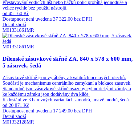
Přestavování vodicích lišt nebo háčků polic probíhá jednoduše a
velice rychle bez použití nástrojů.
od 45 160 Kč
Dostupnost není uvedena
37 322.00 bez DPH
Detail zboží
M01331861MR
M01331861MR
Dílenské zásuvkové skřně ZA, 840 x 578 x 600 mm,
5 zásuvek, šedá
Zásuvkové skříně jsou vyráběny z kvalitních ocelových plechů.
Součástí je mechanismus centrálního zamykání a blokace zásuvek.
Standardně jsou zásuvkové skříně osazeny cylindrickými zámky a
ke každému zámku jsou dodávány dva klíče.
K dostání ve 3 barevných variantách - modrá, tmavě modrá, šedá.
od 20 871 Kč
Dostupnost není uvedena
17 249.00 bez DPH
Detail zboží
M01332128MR