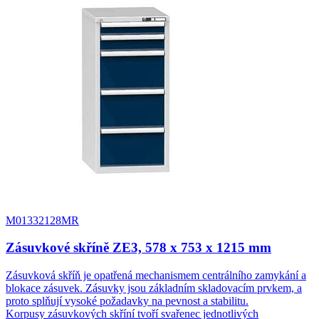
M01332128MR
Zásuvkové skříně ZE3, 578 x 753 x 1215 mm
Zásuvková skříň je opatřená mechanismem centrálního zamykání a
blokace zásuvek. Zásuvky jsou základním skladovacím prvkem, a
proto splňují vysoké požadavky na pevnost a stabilitu.
Korpusy zásuvkových skříní tvoří svařenec jednotlivých