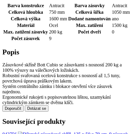
Barva konstrukce
Antracit
Barva zásuvky
Antracit
Celková hloubka
750 mm
Celková šířka
1050 mm
Celková výška
1600 mm
Dodané namontován
ano
Materiál
Ocel
Max. zatížení
1500 kg
Max. zatížení zásuvky
200 kg
Počet dveří
0
Počet zásuvek
9
Popis
Zásuvkové skříně Bott Cubio se zásuvkami s nosností 200 kg a
100% výsuvy na válečkových ložiskách.
Robustní svařovaná ocelová konstrukce s nosností až 1,5 tuny,
povrchová úprava práškovým lakem.
Systém centrálního zámku i blokace otevření více zásuvek
najednou.
Ergonomické rukojeti s popisovatelnou lištou, uzamykání
cylindrickým zámkem se dvěma klíči.
Doporučit
Dotázat se
Související produkty