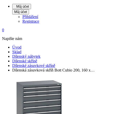
Můj účet
Můj účet
Přihlášení
Registrace
0
Napište nám
Úvod
Sklad
Dílenský nábytek
Dílenské skříně
Dílenské zásuvkové skříně
Dílenská zásuvková skříň Bott Cubio 200, 160 x…