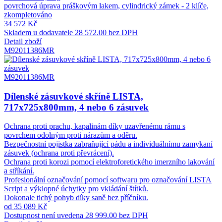
povrchová úprava práškovým lakem, cylindrický zámek - 2 klíče,
zkompletováno
34 572 Kč
Skladem u dodavatele
28 572.00 bez DPH
Detail zboží
M92011386MR
M92011386MR
Dílenské zásuvkové skříně LISTA,
717x725x800mm, 4 nebo 6 zásuvek
Ochrana proti prachu, kapalinám díky uzavřenému rámu s
povrchem odolným proti nárazům a oděru.
Bezpečnostní pojistka zabraňující pádu a individuálnímu zamykaní
zásuvek (ochrana proti převrácení).
Ochrana proti korozi pomocí elektroforetického imerzního lakování
a stříkání.
Profesionální označování pomocí softwaru pro označování LISTA
Script a výklopné úchytky pro vkládání štítků.
Dokonale tichý pohyb díky saně bez příčníku.
od 35 089 Kč
Dostupnost není uvedena
28 999.00 bez DPH