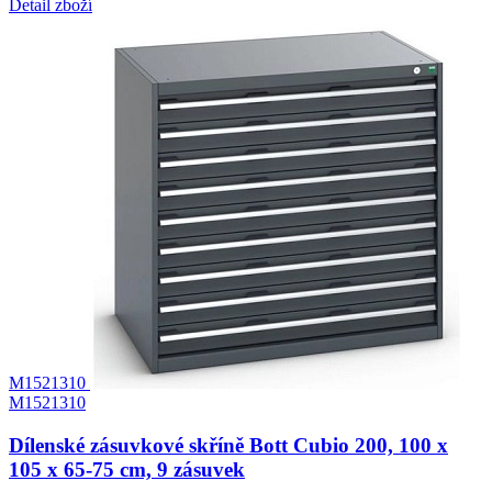
Detail zboží
M1521310
M1521310
Dílenské zásuvkové skříně Bott Cubio 200, 100 x
105 x 65-75 cm, 9 zásuvek