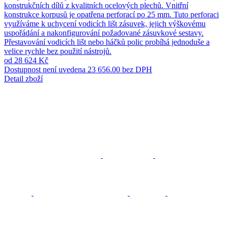
konstrukčních dílů z kvalitních ocelových plechů. Vnitřní
konstrukce korpusů je opatřena perforací po 25 mm. Tuto perforaci
využíváme k uchycení vodicích lišt zásuvek, jejich výškovému
uspořádání a nakonfigurování požadované zásuvkové sestavy.
Přestavování vodicích lišt nebo háčků polic probíhá jednoduše a
velice rychle bez použití nástrojů.
od 28 624 Kč
Dostupnost není uvedena
23 656.00 bez DPH
Detail zboží