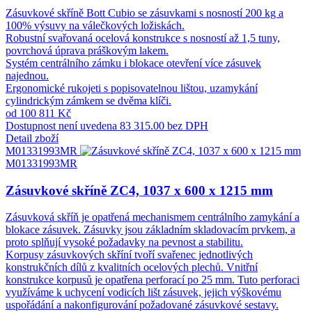
Zásuvkové skříně Bott Cubio se zásuvkami s nosností 200 kg a
100% výsuvy na válečkových ložiskách.
Robustní svařovaná ocelová konstrukce s nosností až 1,5 tuny,
povrchová úprava práškovým lakem.
Systém centrálního zámku i blokace otevření více zásuvek
najednou.
Ergonomické rukojeti s popisovatelnou lištou, uzamykání
cylindrickým zámkem se dvěma klíči.
od 100 811 Kč
Dostupnost není uvedena
83 315.00 bez DPH
Detail zboží
M01331993MR
M01331993MR
Zásuvkové skříně ZC4, 1037 x 600 x 1215 mm
Zásuvková skříň je opatřená mechanismem centrálního zamykání a
blokace zásuvek. Zásuvky jsou základním skladovacím prvkem, a
proto splňují vysoké požadavky na pevnost a stabilitu.
Korpusy zásuvkových skříní tvoří svařenec jednotlivých
konstrukčních dílů z kvalitních ocelových plechů. Vnitřní
konstrukce korpusů je opatřena perforací po 25 mm. Tuto perforaci
využíváme k uchycení vodicích lišt zásuvek, jejich výškovému
uspořádání a nakonfigurování požadované zásuvkové sestavy.