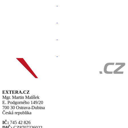
EXTERA.CZ
Mgr. Martin Malíšek
E. Podgorného 149/20
700 30 Ostrava-Dubina
Česká republika
IČ:
745 42 826
DIČ:
CZ8707226022