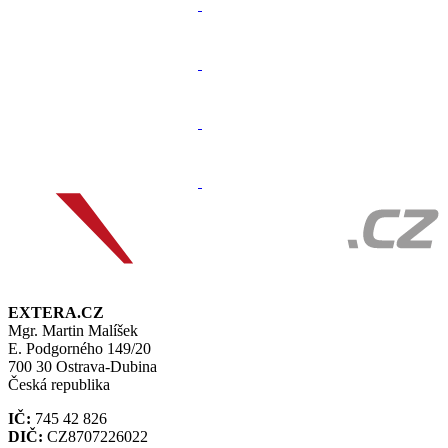
EXTERA.CZ
Mgr. Martin Malíšek
E. Podgorného 149/20
700 30 Ostrava-Dubina
Česká republika
IČ:
745 42 826
DIČ:
CZ8707226022