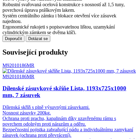
Robustní svařovaná ocelová konstrukce s nosností až 1,5 tuny,
povrchová úprava práškovým lakem.
Systém centrálního zámku i blokace otevření více zásuvek
najednou.
Ergonomické rukojeti s popisovatelnou lištou, uzamykání
cylindrickým zámkem se dvěma klíči.
Doporučit
Dotázat se
Související produkty
M92010186MR
M92010186MR
Dílenské zásuvkové skříňe Lista, 1193x725x1000
mm, 7 zásuvek
Dílenská skříň s plně výsuvnými zásuvkami.
Nosnost zásuvky 200kg.
Ochrana proti prachu, kapalinám díky uzavřenému rámu s
povrchem odolným proti nárazům a oděru.
Bezpečnostní pojistka zabraňující pádu a individuálnímu zamykaní
zásuvek (ochrana proti převrácení).