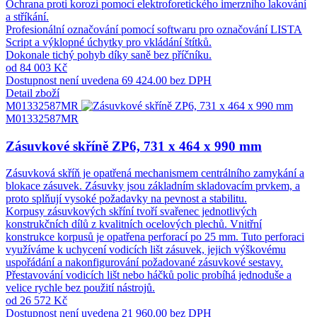
Ochrana proti korozi pomocí elektroforetického imerzního lakování
a stříkání.
Profesionální označování pomocí softwaru pro označování LISTA
Script a výklopné úchytky pro vkládání štítků.
Dokonale tichý pohyb díky saně bez příčníku.
od 84 003 Kč
Dostupnost není uvedena
69 424.00 bez DPH
Detail zboží
M01332587MR
M01332587MR
Zásuvkové skříně ZP6, 731 x 464 x 990 mm
Zásuvková skříň je opatřená mechanismem centrálního zamykání a
blokace zásuvek. Zásuvky jsou základním skladovacím prvkem, a
proto splňují vysoké požadavky na pevnost a stabilitu.
Korpusy zásuvkových skříní tvoří svařenec jednotlivých
konstrukčních dílů z kvalitních ocelových plechů. Vnitřní
konstrukce korpusů je opatřena perforací po 25 mm. Tuto perforaci
využíváme k uchycení vodicích lišt zásuvek, jejich výškovému
uspořádání a nakonfigurování požadované zásuvkové sestavy.
Přestavování vodicích lišt nebo háčků polic probíhá jednoduše a
velice rychle bez použití nástrojů.
od 26 572 Kč
Dostupnost není uvedena
21 960.00 bez DPH