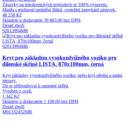
Zásuvky na teleskopických pojezdech se 100% výsuvem.
Madla s možností umístění štítků, centrální zamykání zásuvek.
48 258 Kč
Skladem u dodavatele
39 883.00 bez DPH
Detail zboží
92013994MR
92013994MR
Kryt pro základnu vysokozdvižného vozíku pro
dílenské skříně LISTA, 870x100mm, černá
Kryt základny vysokozdvižného vozíku, nebo kryt přední a zadní
mezery.
Dá se přišroubovat k samotné skříni.
Vyroben z oceli.
1 342 Kč
Skladem u dodavatele
1 109.00 bez DPH
Detail zboží
M01332452MR