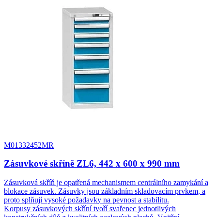
M01332452MR
Zásuvkové skříně ZL6, 442 x 600 x 990 mm
Zásuvková skříň je opatřená mechanismem centrálního zamykání a
blokace zásuvek. Zásuvky jsou základním skladovacím prvkem, a
proto splňují vysoké požadavky na pevnost a stabilitu.
Korpusy zásuvkových skříní tvoří svařenec jednotlivých