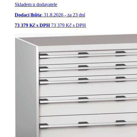
Skladem u dodavatele
Dodací lhůta
: 31.8.2026 - za 23 dní
73 379
Kč s DPH
73 379
Kč
s DPH