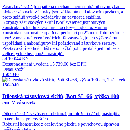
Zásuvková skříň je opatřená mechanismem centrálního zamykání a
blokace zásuvek. Zásuvky jsou základním skladovacím prvkem, a
proto splňují vysoké požadavky na pevnost a stabilitu.
Korpusy zásuvkových skříní tvoří svařenec jednotlivých
konstrukčních dílů z kvalitních ocelových plechů. Vnitřní
konstrukce korpusů je opatřena perforací po 25 mm. Tuto perforaci
využíváme k uchycení vodicích lišt zásuvek, jejich výškovému
uspořádání a nakonfigurování požadované zásuvkové sestavy.
Přestavování vodicích lišt nebo háčků polic probíhá jednoduše a
velice rychle bez použití nástrojů.
od 19 044 Kč
Dostupnost není uvedena
15 739.00 bez DPH
Detail zboží
1504040
1504040
Dílenská zásuvková skříň, Bott SL-66, výška 100
cm, 7 zásuvek
Dílenská skříň se zásuvkami slouží pro uložení nářadí, nástrojů a
materiálu na pracovištích.
Robustní konstrukce z ocelového plechu s povrchovou úpravou
práškovým lakem.