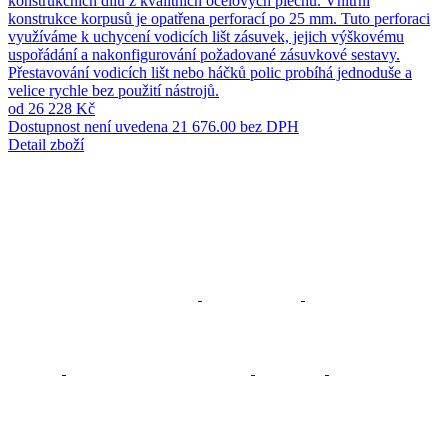
konstrukčních dílů z kvalitních ocelových plechů. Vnitřní
konstrukce korpusů je opatřena perforací po 25 mm. Tuto perforaci
využíváme k uchycení vodicích lišt zásuvek, jejich výškovému
uspořádání a nakonfigurování požadované zásuvkové sestavy.
Přestavování vodicích lišt nebo háčků polic probíhá jednoduše a
velice rychle bez použití nástrojů.
od 26 228 Kč
Dostupnost není uvedena
21 676.00 bez DPH
Detail zboží