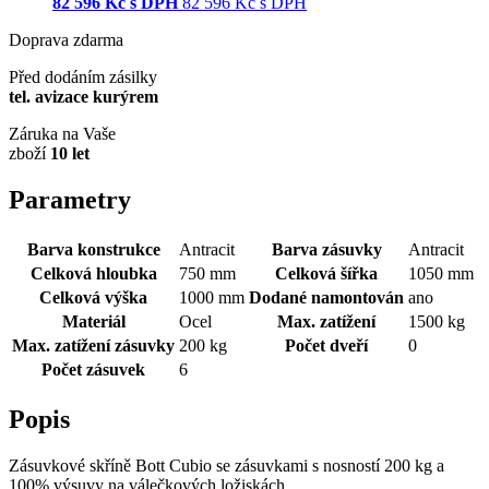
82 596
Kč s DPH
82 596
Kč
s DPH
Doprava zdarma
Před dodáním zásilky
tel. avizace kurýrem
Záruka na Vaše
zboží
10 let
Parametry
Barva konstrukce
Antracit
Barva zásuvky
Antracit
Celková hloubka
750 mm
Celková šířka
1050 mm
Celková výška
1000 mm
Dodané namontován
ano
Materiál
Ocel
Max. zatížení
1500 kg
Max. zatížení zásuvky
200 kg
Počet dveří
0
Počet zásuvek
6
Popis
Zásuvkové skříně Bott Cubio se zásuvkami s nosností 200 kg a
100% výsuvy na válečkových ložiskách.