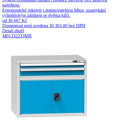
najednou.
Ergonomické rukojeti s popisovatelnou lištou, uzamykání
cylindrickým zámkem se dvěma klíči.
od 36 667 Kč
Dostupnost není uvedena
30 303.00 bez DPH
Detail zboží
M01332233MR