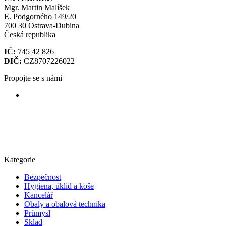
Mgr. Martin Malíšek
E. Podgorného 149/20
700 30 Ostrava-Dubina
Česká republika
IČ:
745 42 826
DIČ:
CZ8707226022
Propojte se s námi
Kategorie
Bezpečnost
Hygiena, úklid a koše
Kancelář
Obaly a obalová technika
Průmysl
Sklad