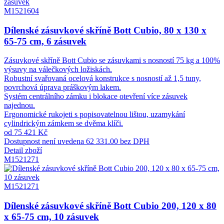
M1521604
Dílenské zásuvkové skříně Bott Cubio, 80 x 130 x
65-75 cm, 6 zásuvek
Zásuvkové skříně Bott Cubio se zásuvkami s nosností 75 kg a 100%
výsuvy na válečkových ložiskách.
Robustní svařovaná ocelová konstrukce s nosností až 1,5 tuny,
povrchová úprava práškovým lakem.
Systém centrálního zámku i blokace otevření více zásuvek
najednou.
Ergonomické rukojeti s popisovatelnou lištou, uzamykání
cylindrickým zámkem se dvěma klíči.
od 75 421 Kč
Dostupnost není uvedena
62 331.00 bez DPH
Detail zboží
M1521271
M1521271
Dílenské zásuvkové skříně Bott Cubio 200, 120 x 80
x 65-75 cm, 10 zásuvek