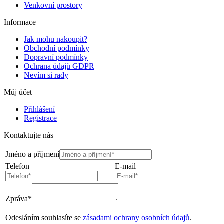
Venkovní prostory
Informace
Jak mohu nakoupit?
Obchodní podmínky
Dopravní podmínky
Ochrana údajů GDPR
Nevím si rady
Můj účet
Přihlášení
Registrace
Kontaktujte nás
Jméno a příjmení
Telefon
E-mail
Zpráva*
Odesláním souhlasíte se
zásadami ochrany osobních údajů
.