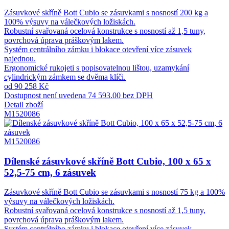
Zásuvkové skříně Bott Cubio se zásuvkami s nosností 200 kg a
100% výsuvy na válečkových ložiskách.
Robustní svařovaná ocelová konstrukce s nosností až 1,5 tuny,
povrchová úprava práškovým lakem.
Systém centrálního zámku i blokace otevření více zásuvek
najednou.
Ergonomické rukojeti s popisovatelnou lištou, uzamykání
cylindrickým zámkem se dvěma klíči.
od 90 258 Kč
Dostupnost není uvedena
74 593.00 bez DPH
Detail zboží
M1520086
M1520086
Dílenské zásuvkové skříně Bott Cubio, 100 x 65 x
52,5-75 cm, 6 zásuvek
Zásuvkové skříně Bott Cubio se zásuvkami s nosností 75 kg a 100%
výsuvy na válečkových ložiskách.
Robustní svařovaná ocelová konstrukce s nosností až 1,5 tuny,
povrchová úprava práškovým lakem.
Systém centrálního zámku i blokace otevření více zásuvek