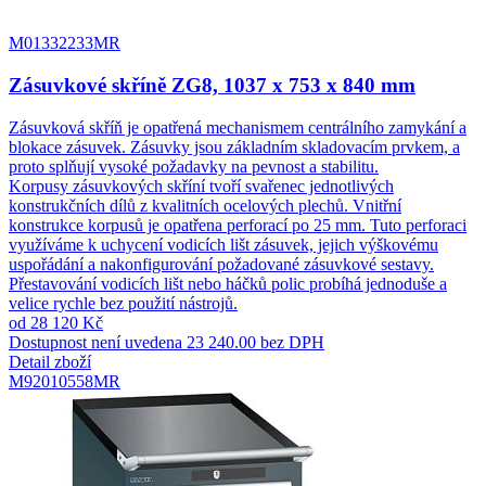
M01332233MR
Zásuvkové skříně ZG8, 1037 x 753 x 840 mm
Zásuvková skříň je opatřená mechanismem centrálního zamykání a
blokace zásuvek. Zásuvky jsou základním skladovacím prvkem, a
proto splňují vysoké požadavky na pevnost a stabilitu.
Korpusy zásuvkových skříní tvoří svařenec jednotlivých
konstrukčních dílů z kvalitních ocelových plechů. Vnitřní
konstrukce korpusů je opatřena perforací po 25 mm. Tuto perforaci
využíváme k uchycení vodicích lišt zásuvek, jejich výškovému
uspořádání a nakonfigurování požadované zásuvkové sestavy.
Přestavování vodicích lišt nebo háčků polic probíhá jednoduše a
velice rychle bez použití nástrojů.
od 28 120 Kč
Dostupnost není uvedena
23 240.00 bez DPH
Detail zboží
M92010558MR