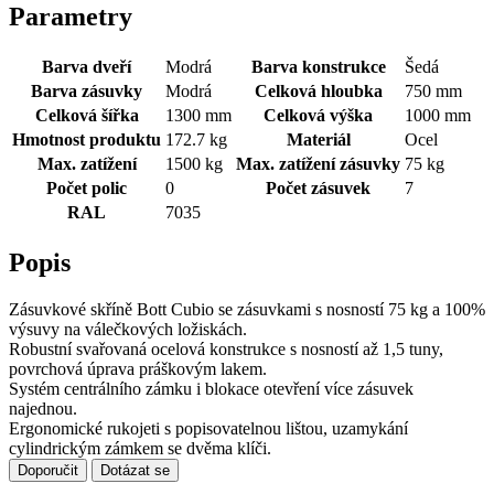
Parametry
Barva dveří
Modrá
Barva konstrukce
Šedá
Barva zásuvky
Modrá
Celková hloubka
750 mm
Celková šířka
1300 mm
Celková výška
1000 mm
Hmotnost produktu
172.7 kg
Materiál
Ocel
Max. zatížení
1500 kg
Max. zatížení zásuvky
75 kg
Počet polic
0
Počet zásuvek
7
RAL
7035
Popis
Zásuvkové skříně Bott Cubio se zásuvkami s nosností 75 kg a 100%
výsuvy na válečkových ložiskách.
Robustní svařovaná ocelová konstrukce s nosností až 1,5 tuny,
povrchová úprava práškovým lakem.
Systém centrálního zámku i blokace otevření více zásuvek
najednou.
Ergonomické rukojeti s popisovatelnou lištou, uzamykání
cylindrickým zámkem se dvěma klíči.
Doporučit
Dotázat se