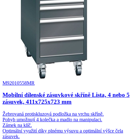
M92010558MR
Mobilní dílenské zásuvkové skříně Lista, 4 nebo 5
zásuvek, 411x725x723 mm
Žebrovaná protiskluzová podložka na vrchu skříně.
Pohyb umožnují 4 kolečka a madlo na manipulaci.
Zámek na klíč.
Optimální využití díky plnému výsuvu a optimální výšce čela
zásuvek.