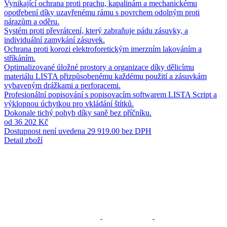
Vynikající ochrana proti prachu, kapalinám a mechanickému
opotřebení díky uzavřenému rámu s povrchem odolným proti
nárazům a oděru.
Systém proti převrátcení, který zabraňuje pádu zásuvky, a
individuální zamykání zásuvek.
Ochrana proti korozi elektroforetickým imerzním lakováním a
stříkáním.
Optimalizované úložné prostory a organizace díky dělicímu
materiálu LISTA přizpůsobenému každému použití a zásuvkám
vybaveným drážkami a perforacemi.
Profesionální popisování s popisovacím softwarem LISTA Script a
výklopnou úchytkou pro vkládání štítků.
Dokonale tichý pohyb díky saně bez příčníku.
od 36 202 Kč
Dostupnost není uvedena
29 919.00 bez DPH
Detail zboží