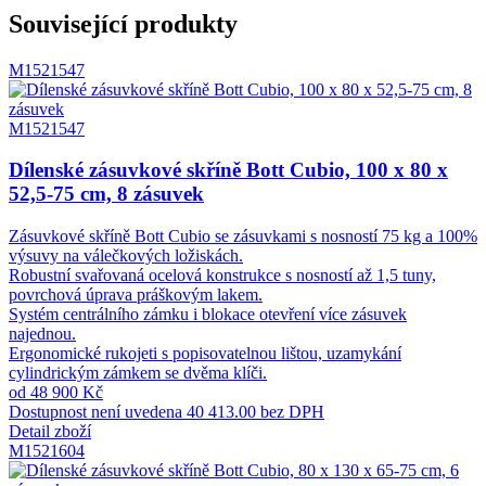
Související produkty
M1521547
M1521547
Dílenské zásuvkové skříně Bott Cubio, 100 x 80 x
52,5-75 cm, 8 zásuvek
Zásuvkové skříně Bott Cubio se zásuvkami s nosností 75 kg a 100%
výsuvy na válečkových ložiskách.
Robustní svařovaná ocelová konstrukce s nosností až 1,5 tuny,
povrchová úprava práškovým lakem.
Systém centrálního zámku i blokace otevření více zásuvek
najednou.
Ergonomické rukojeti s popisovatelnou lištou, uzamykání
cylindrickým zámkem se dvěma klíči.
od 48 900 Kč
Dostupnost není uvedena
40 413.00 bez DPH
Detail zboží
M1521604