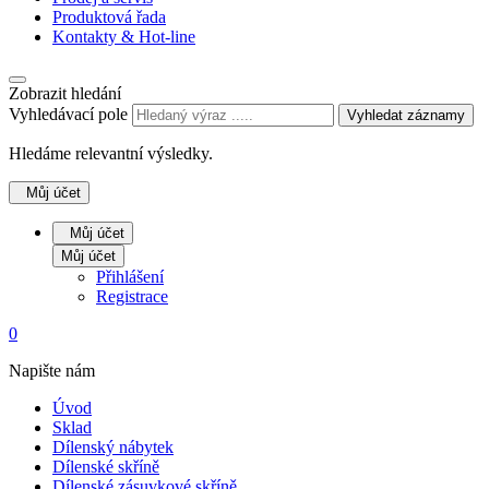
Produktová řada
Kontakty & Hot-line
Zobrazit hledání
Vyhledávací pole
Vyhledat záznamy
Hledáme relevantní výsledky.
Můj účet
Můj účet
Můj účet
Přihlášení
Registrace
0
Napište nám
Úvod
Sklad
Dílenský nábytek
Dílenské skříně
Dílenské zásuvkové skříně