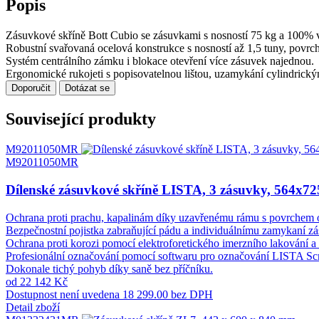
Popis
Zásuvkové skříně Bott Cubio se zásuvkami s nosností 75 kg a 100% 
Robustní svařovaná ocelová konstrukce s nosností až 1,5 tuny, povr
Systém centrálního zámku i blokace otevření více zásuvek najednou.
Ergonomické rukojeti s popisovatelnou lištou, uzamykání cylindrick
Doporučit
Dotázat se
Související produkty
M92011050MR
M92011050MR
Dílenské zásuvkové skříně LISTA, 3 zásuvky, 564x
Ochrana proti prachu, kapalinám díky uzavřenému rámu s povrchem 
Bezpečnostní pojistka zabraňující pádu a individuálnímu zamykaní zás
Ochrana proti korozi pomocí elektroforetického imerzního lakování a s
Profesionální označování pomocí softwaru pro označování LISTA Scri
Dokonale tichý pohyb díky saně bez příčníku.
od 22 142 Kč
Dostupnost není uvedena
18 299.00 bez DPH
Detail zboží