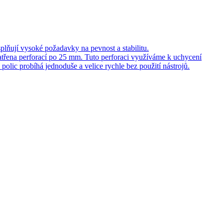
lňují vysoké požadavky na pevnost a stabilitu.
patřena perforací po 25 mm. Tuto perforaci využíváme k uchycení
olic probíhá jednoduše a velice rychle bez použití nástrojů.