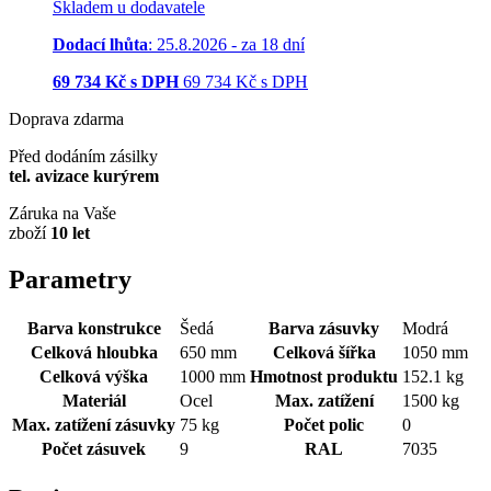
Skladem u dodavatele
Dodací lhůta
: 25.8.2026 - za 18 dní
69 734
Kč s DPH
69 734
Kč
s DPH
Doprava zdarma
Před dodáním zásilky
tel. avizace kurýrem
Záruka na Vaše
zboží
10 let
Parametry
Barva konstrukce
Šedá
Barva zásuvky
Modrá
Celková hloubka
650 mm
Celková šířka
1050 mm
Celková výška
1000 mm
Hmotnost produktu
152.1 kg
Materiál
Ocel
Max. zatížení
1500 kg
Max. zatížení zásuvky
75 kg
Počet polic
0
Počet zásuvek
9
RAL
7035