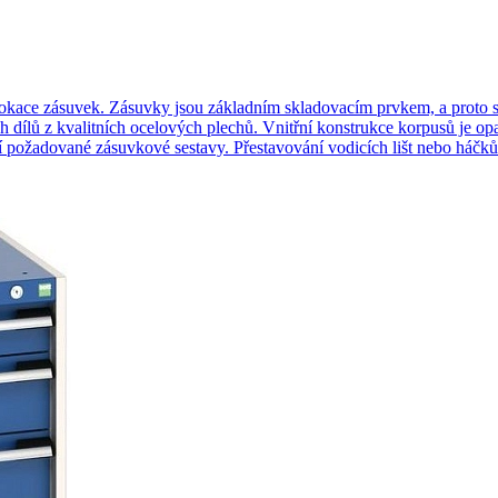
kace zásuvek. Zásuvky jsou základním skladovacím prvkem, a proto sp
h dílů z kvalitních ocelových plechů. Vnitřní konstrukce korpusů je o
 požadované zásuvkové sestavy. Přestavování vodicích lišt nebo háčků p