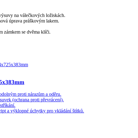
výsuvy na válečkových ložiskách.
chová úprava práškovým lakem.
ým zámkem se dvěma klíči.
725x383mm
odolným proti nárazům a oděru.
uvek (ochrana proti převrácení).
tříkání.
pt a výklopné úchytky pro vkládání štítků.