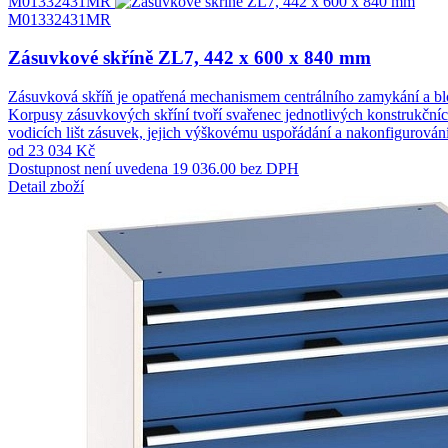
M01332431MR
M01332431MR
Zásuvkové skříně ZL7, 442 x 600 x 840 mm
Zásuvková skříň je opatřená mechanismem centrálního zamykání a blo
Korpusy zásuvkových skříní tvoří svařenec jednotlivých konstrukčníc
vodicích lišt zásuvek, jejich výškovému uspořádání a nakonfigurování
od 23 034 Kč
Dostupnost není uvedena
19 036.00 bez DPH
Detail zboží