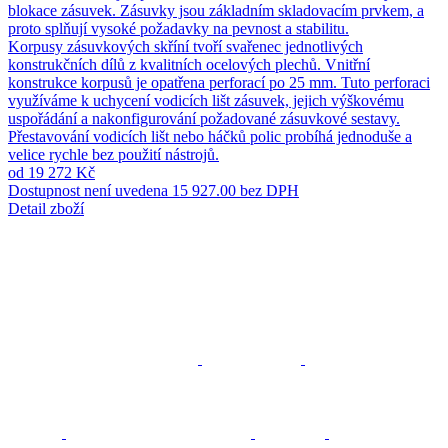
blokace zásuvek. Zásuvky jsou základním skladovacím prvkem, a
proto splňují vysoké požadavky na pevnost a stabilitu.
Korpusy zásuvkových skříní tvoří svařenec jednotlivých
konstrukčních dílů z kvalitních ocelových plechů. Vnitřní
konstrukce korpusů je opatřena perforací po 25 mm. Tuto perforaci
využíváme k uchycení vodicích lišt zásuvek, jejich výškovému
uspořádání a nakonfigurování požadované zásuvkové sestavy.
Přestavování vodicích lišt nebo háčků polic probíhá jednoduše a
velice rychle bez použití nástrojů.
od 19 272 Kč
Dostupnost není uvedena
15 927.00 bez DPH
Detail zboží