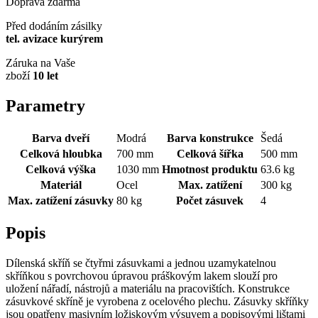
Doprava zdarma
Před dodáním zásilky
tel. avizace kurýrem
Záruka na Vaše
zboží
10 let
Parametry
Barva dveří
Modrá
Barva konstrukce
Šedá
Celková hloubka
700 mm
Celková šířka
500 mm
Celková výška
1030 mm
Hmotnost produktu
63.6 kg
Materiál
Ocel
Max. zatížení
300 kg
Max. zatížení zásuvky
80 kg
Počet zásuvek
4
Popis
Dílenská skříň se čtyřmi zásuvkami a jednou uzamykatelnou
skříňkou s povrchovou úpravou práškovým lakem slouží pro
uložení nářadí, nástrojů a materiálu na pracovištích. Konstrukce
zásuvkové skříně je vyrobena z ocelového plechu. Zásuvky skříňky
jsou opatřeny masivním ložiskovým výsuvem a popisovými lištami