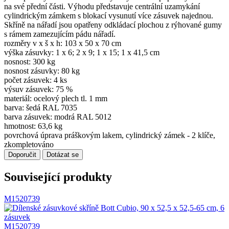
na své přední části. Výhodu představuje centrální uzamykání
cylindrickým zámkem s blokací vysunutí více zásuvek najednou.
Skříně na nářadí jsou opatřeny odkládací plochou z rýhované gumy
s rámem zamezujícím pádu nářadí.
rozměry v x š x h: 103 x 50 x 70 cm
výška zásuvky: 1 x 6; 2 x 9; 1 x 15; 1 x 41,5 cm
nosnost: 300 kg
nosnost zásuvky: 80 kg
počet zásuvek: 4 ks
výsuv zásuvek: 75 %
materiál: ocelový plech tl. 1 mm
barva: šedá RAL 7035
barva zásuvek: modrá RAL 5012
hmotnost: 63,6 kg
povrchová úprava práškovým lakem, cylindrický zámek - 2 klíče,
zkompletováno
Doporučit
Dotázat se
Související produkty
M1520739
M1520739