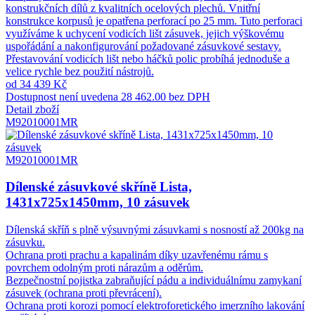
konstrukčních dílů z kvalitních ocelových plechů. Vnitřní
konstrukce korpusů je opatřena perforací po 25 mm. Tuto perforaci
využíváme k uchycení vodicích lišt zásuvek, jejich výškovému
uspořádání a nakonfigurování požadované zásuvkové sestavy.
Přestavování vodicích lišt nebo háčků polic probíhá jednoduše a
velice rychle bez použití nástrojů.
od 34 439 Kč
Dostupnost není uvedena
28 462.00 bez DPH
Detail zboží
M92010001MR
M92010001MR
Dílenské zásuvkové skříně Lista,
1431x725x1450mm, 10 zásuvek
Dílenská skříň s plně výsuvnými zásuvkami s nosností až 200kg na
zásuvku.
Ochrana proti prachu a kapalinám díky uzavřenému rámu s
povrchem odolným proti nárazům a oděrům.
Bezpečnostní pojistka zabraňující pádu a individuálnímu zamykaní
zásuvek (ochrana proti převrácení).
Ochrana proti korozi pomocí elektroforetického imerzního lakování