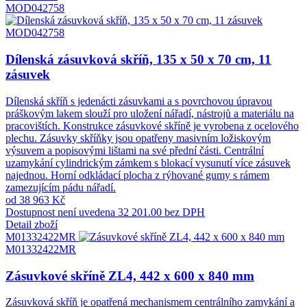
MOD042758
MOD042758
Dílenská zásuvková skříň, 135 x 50 x 70 cm, 11
zásuvek
Dílenská skříň s jedenácti zásuvkami a s povrchovou úpravou
práškovým lakem slouží pro uložení nářadí, nástrojů a materiálu na
pracovištích. Konstrukce zásuvkové skříně je vyrobena z ocelového
plechu. Zásuvky skříňky jsou opatřeny masivním ložiskovým
výsuvem a popisovými lištami na své přední části. Centrální
uzamykání cylindrickým zámkem s blokací vysunutí více zásuvek
najednou. Horní odkládací plocha z rýhované gumy s rámem
zamezujícím pádu nářadí.
od 38 963 Kč
Dostupnost není uvedena
32 201.00 bez DPH
Detail zboží
M01332422MR
M01332422MR
Zásuvkové skříně ZL4, 442 x 600 x 840 mm
Zásuvková skříň je opatřená mechanismem centrálního zamykání a