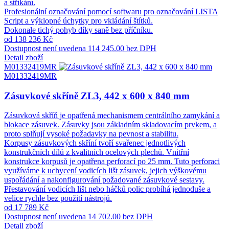
a stříkání.
Profesionální označování pomocí softwaru pro označování LISTA
Script a výklopné úchytky pro vkládání štítků.
Dokonale tichý pohyb díky saně bez příčníku.
od 138 236 Kč
Dostupnost není uvedena
114 245.00 bez DPH
Detail zboží
M01332419MR
M01332419MR
Zásuvkové skříně ZL3, 442 x 600 x 840 mm
Zásuvková skříň je opatřená mechanismem centrálního zamykání a
blokace zásuvek. Zásuvky jsou základním skladovacím prvkem, a
proto splňují vysoké požadavky na pevnost a stabilitu.
Korpusy zásuvkových skříní tvoří svařenec jednotlivých
konstrukčních dílů z kvalitních ocelových plechů. Vnitřní
konstrukce korpusů je opatřena perforací po 25 mm. Tuto perforaci
využíváme k uchycení vodicích lišt zásuvek, jejich výškovému
uspořádání a nakonfigurování požadované zásuvkové sestavy.
Přestavování vodicích lišt nebo háčků polic probíhá jednoduše a
velice rychle bez použití nástrojů.
od 17 789 Kč
Dostupnost není uvedena
14 702.00 bez DPH
Detail zboží