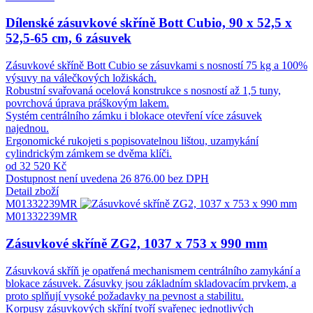
Dílenské zásuvkové skříně Bott Cubio, 90 x 52,5 x
52,5-65 cm, 6 zásuvek
Zásuvkové skříně Bott Cubio se zásuvkami s nosností 75 kg a 100%
výsuvy na válečkových ložiskách.
Robustní svařovaná ocelová konstrukce s nosností až 1,5 tuny,
povrchová úprava práškovým lakem.
Systém centrálního zámku i blokace otevření více zásuvek
najednou.
Ergonomické rukojeti s popisovatelnou lištou, uzamykání
cylindrickým zámkem se dvěma klíči.
od 32 520 Kč
Dostupnost není uvedena
26 876.00 bez DPH
Detail zboží
M01332239MR
M01332239MR
Zásuvkové skříně ZG2, 1037 x 753 x 990 mm
Zásuvková skříň je opatřená mechanismem centrálního zamykání a
blokace zásuvek. Zásuvky jsou základním skladovacím prvkem, a
proto splňují vysoké požadavky na pevnost a stabilitu.
Korpusy zásuvkových skříní tvoří svařenec jednotlivých