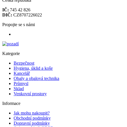
Česká republika
IČ:
745 42 826
DIČ:
CZ8707226022
Propojte se s námi
Kategorie
Bezpečnost
Hygiena, úklid a koše
Kancelář
Obaly a obalová technika
Průmysl
Sklad
Venkovní prostory
Informace
Jak mohu nakoupit?
Obchodní podmínky
Dopravní podmínky