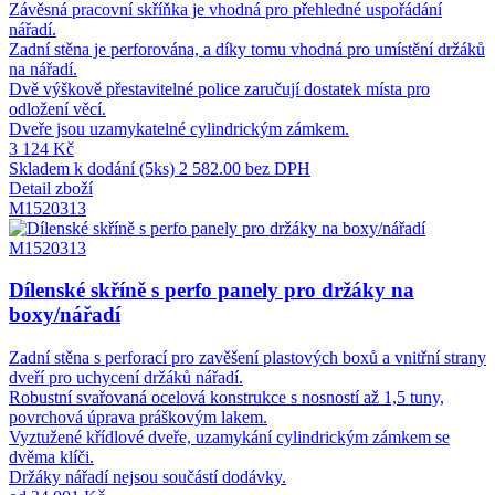
Závěsná pracovní skříňka je vhodná pro přehledné uspořádání
nářadí.
Zadní stěna je perforována, a díky tomu vhodná pro umístění držáků
na nářadí.
Dvě výškově přestavitelné police zaručují dostatek místa pro
odložení věcí.
Dveře jsou uzamykatelné cylindrickým zámkem.
3 124 Kč
Skladem k dodání (5ks)
2 582.00 bez DPH
Detail zboží
M1520313
M1520313
Dílenské skříně s perfo panely pro držáky na
boxy/nářadí
Zadní stěna s perforací pro zavěšení plastových boxů a vnitřní strany
dveří pro uchycení držáků nářadí.
Robustní svařovaná ocelová konstrukce s nosností až 1,5 tuny,
povrchová úprava práškovým lakem.
Vyztužené křídlové dveře, uzamykání cylindrickým zámkem se
dvěma klíči.
Držáky nářadí nejsou součástí dodávky.