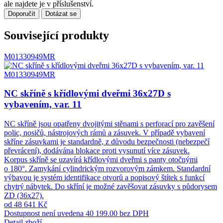
ale najdete je v příslušenství.
Doporučit
Dotázat se
Související produkty
M01330949MR
M01330949MR
NC skříně s křídlovými dveřmi 36x27D s
vybavením, var. 11
NC skříně jsou opatřeny dvojitými stěnami s perforací pro zavěšení
polic, nosičů, nástrojových rámů a zásuvek. V případě vybavení
skříne zásuvkami je standardně, z důvodu bezpečnosti (nebezpečí
převrácení), dodávána blokace proti vysunutí více zásuvek.
Korpus skříně se uzavírá křídlovými dveřmi s panty otočnými
o 180°. Zamykání cylindrickým rozvorovým zámkem. Standardní
výbavou je systém identifikace otvorů a popisový štítek s funkcí
chytrý nábytek. Do skříní je možné zavěšovat zásuvky s půdorysem
ZD (36x27).
od 48 641 Kč
Dostupnost není uvedena
40 199.00 bez DPH
Detail zboží