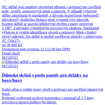
NC skříně jsou opatřeny dvojitými stěnami s perforací pro zavěšení
polic, nosičů, nástrojových rámů a zásuvek. V případě vybavení
skříne zásuvkami je standardně, z důvodu bezpečnosti (nebezpečí
převrácení), dodávána blokace proti vysunutí více zásuvek.
Korpus skříně se uzavírá křídlovými dveřmi s panty otočnými
o 180°. Zamykání cylindrickým rozvorovým zámkem. Standardní
výbavou je systém identifikace otvorů a popisový štítek s funkcí
chytrý nábytek. Do skříní je možné zavěšovat zásuvky s půdorysem
ZC (54x27).
od 38 868 Kč
Dostupnost není uvedena
32 122.00 bez DPH
Detail zboží
M1520321
M1520321
Dílenské skříně s perfo panely pro držáky na
boxy/boxy
Zadní stěna a vnitřní strany dveří s perforací pro zavěšení plastových
boxů.
Robustní svařovaná ocelová konstrukce s nosností až 1,5 tuny,
povrchová úprava práškovým lakem.