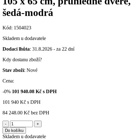
105 x 65 cm, průhledné dveře,
šedá-modrá
Kód: 1504023
Skladem u dodavatele
Dodací lhůta
: 31.8.2026 - za 22 dní
Kdy dostanu zboží?
Stav zboží
: Nové
Cena:
-0%
101 940.08
Kč s DPH
101 940
Kč
s DPH
84 248.00 Kč
bez DPH
-
+
Do košíku
Skladem u dodavatele