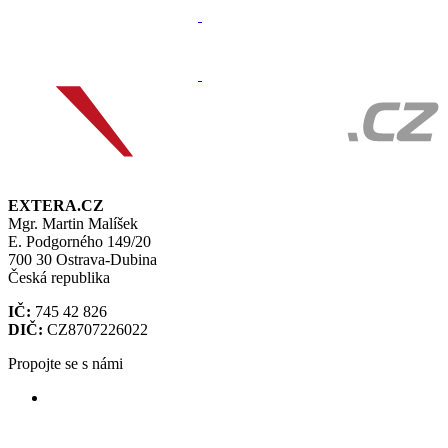
EXTERA.CZ
Mgr. Martin Malíšek
E. Podgorného 149/20
700 30 Ostrava-Dubina
Česká republika
IČ:
745 42 826
DIČ:
CZ8707226022
Propojte se s námi