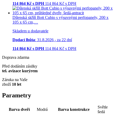
114 864
Kč s DPH
114 864
Kč
s DPH
Dílenská skříň Bott Cubio s výsuvnými perfopanely, 200 x
105 x 65 cm,…
Skladem u dodavatele
Dodací lhůta
: 31.8.2026 - za 22 dní
114 864
Kč s DPH
114 864
Kč
s DPH
Doprava zdarma
Před dodáním zásilky
tel. avizace kurýrem
Záruka na Vaše
zboží
10 let
Parametry
Světle
Barva dveří
Modrá
Barva konstrukce
šedá