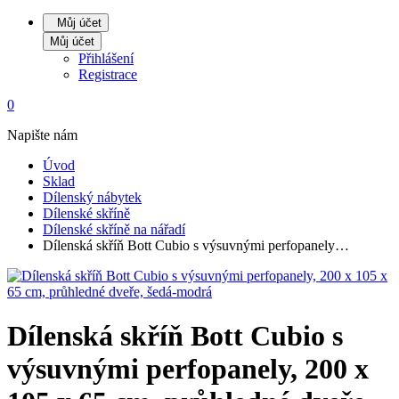
Můj účet
Můj účet
Přihlášení
Registrace
0
Napište nám
Úvod
Sklad
Dílenský nábytek
Dílenské skříně
Dílenské skříně na nářadí
Dílenská skříň Bott Cubio s výsuvnými perfopanely…
Dílenská skříň Bott Cubio s
výsuvnými perfopanely, 200 x