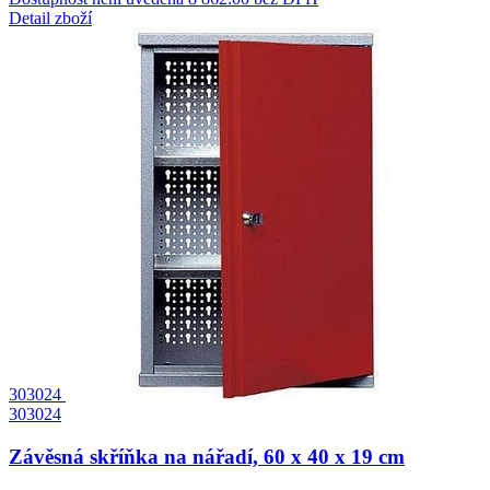
Detail zboží
303024
303024
Závěsná skříňka na nářadí, 60 x 40 x 19 cm