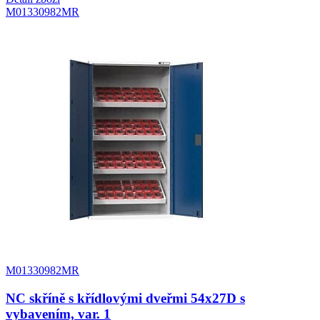
M01330982MR
M01330982MR
NC skříně s křídlovými dveřmi 54x27D s
vybavením, var. 1