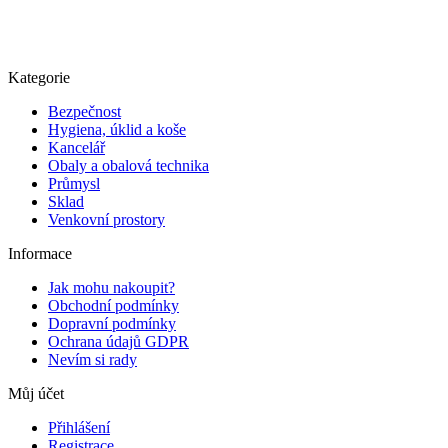
Kategorie
Bezpečnost
Hygiena, úklid a koše
Kancelář
Obaly a obalová technika
Průmysl
Sklad
Venkovní prostory
Informace
Jak mohu nakoupit?
Obchodní podmínky
Dopravní podmínky
Ochrana údajů GDPR
Nevím si rady
Můj účet
Přihlášení
Registrace