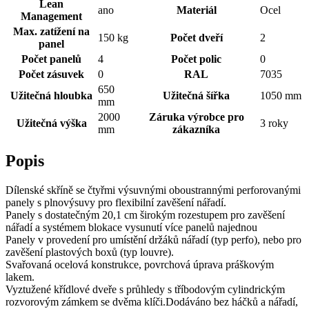
Lean
ano
Materiál
Ocel
Management
Max. zatížení na
150 kg
Počet dveří
2
panel
Počet panelů
4
Počet polic
0
Počet zásuvek
0
RAL
7035
650
Užitečná hloubka
Užitečná šířka
1050 mm
mm
2000
Záruka výrobce pro
Užitečná výška
3 roky
mm
zákazníka
Popis
Dílenské skříně se čtyřmi výsuvnými oboustrannými perforovanými
panely s plnovýsuvy pro flexibilní zavěšení nářadí.
Panely s dostatečným 20,1 cm širokým rozestupem pro zavěšení
nářadí a systémem blokace vysunutí více panelů najednou
Panely v provedení pro umístění držáků nářadí (typ perfo), nebo pro
zavěšení plastových boxů (typ louvre).
Svařovaná ocelová konstrukce, povrchová úprava práškovým
lakem.
Vyztužené křídlové dveře s průhledy s tříbodovým cylindrickým
rozvorovým zámkem se dvěma klíči.Dodáváno bez háčků a nářadí,