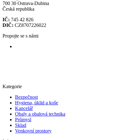
700 30 Ostrava-Dubina
Česká republika
IČ:
745 42 826
DIČ:
CZ8707226022
Propojte se s námi
Kategorie
Bezpečnost
Hygiena, úklid a koše
Kancelář
Obaly a obalová technika
Průmysl
Sklad
Venkovní prostory