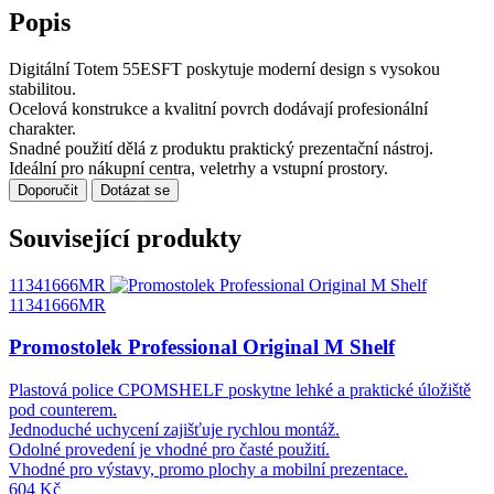
Popis
Digitální Totem 55ESFT poskytuje moderní design s vysokou
stabilitou.
Ocelová konstrukce a kvalitní povrch dodávají profesionální
charakter.
Snadné použití dělá z produktu praktický prezentační nástroj.
Ideální pro nákupní centra, veletrhy a vstupní prostory.
Doporučit
Dotázat se
Související produkty
11341666MR
11341666MR
Promostolek Professional Original M Shelf
Plastová police CPOMSHELF poskytne lehké a praktické úložiště
pod counterem.
Jednoduché uchycení zajišťuje rychlou montáž.
Odolné provedení je vhodné pro časté použití.
Vhodné pro výstavy, promo plochy a mobilní prezentace.
604 Kč