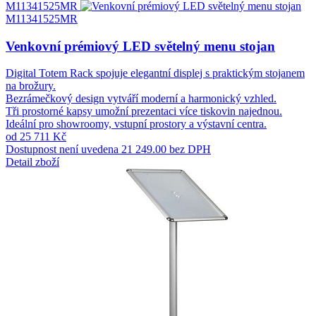
M11341525MR
M11341525MR
Venkovní prémiový LED světelný menu stojan
Digital Totem Rack spojuje elegantní displej s praktickým stojanem
na brožury.
Bezrámečkový design vytváří moderní a harmonický vzhled.
Tři prostorné kapsy umožní prezentaci více tiskovin najednou.
Ideální pro showroomy, vstupní prostory a výstavní centra.
od 25 711 Kč
Dostupnost není uvedena
21 249.00 bez DPH
Detail zboží