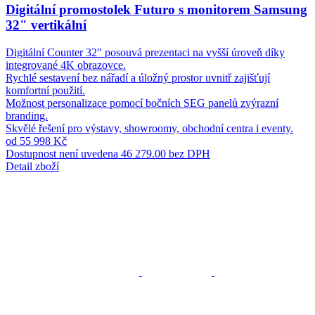
Digitální promostolek Futuro s monitorem Samsung
32" vertikální
Digitální Counter 32" posouvá prezentaci na vyšší úroveň díky
integrované 4K obrazovce.
Rychlé sestavení bez nářadí a úložný prostor uvnitř zajišťují
komfortní použití.
Možnost personalizace pomocí bočních SEG panelů zvýrazní
branding.
Skvělé řešení pro výstavy, showroomy, obchodní centra i eventy.
od 55 998 Kč
Dostupnost není uvedena
46 279.00 bez DPH
Detail zboží