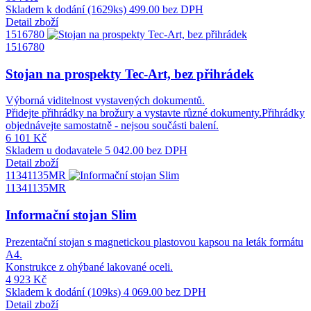
Skladem k dodání (1629ks)
499.00 bez DPH
Detail zboží
1516780
1516780
Stojan na prospekty Tec-Art, bez přihrádek
Výborná viditelnost vystavených dokumentů.
Přidejte přihrádky na brožury a vystavte různé dokumenty.Přihrádky
objednávejte samostatně - nejsou součásti balení.
6 101 Kč
Skladem u dodavatele
5 042.00 bez DPH
Detail zboží
11341135MR
11341135MR
Informační stojan Slim
Prezentační stojan s magnetickou plastovou kapsou na leták formátu
A4.
Konstrukce z ohýbané lakované oceli.
4 923 Kč
Skladem k dodání (109ks)
4 069.00 bez DPH
Detail zboží