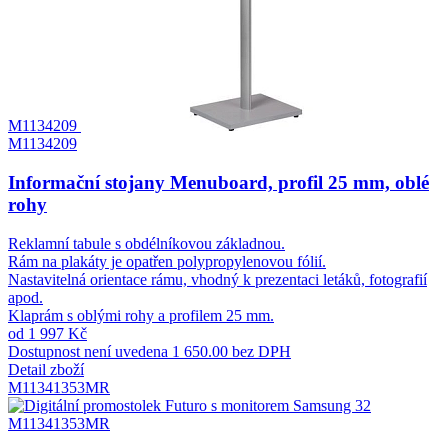
M1134209
M1134209
Informační stojany Menuboard, profil 25 mm, oblé
rohy
Reklamní tabule s obdélníkovou základnou.
Rám na plakáty je opatřen polypropylenovou fólií.
Nastavitelná orientace rámu, vhodný k prezentaci letáků, fotografií
apod.
Klaprám s oblými rohy a profilem 25 mm.
od 1 997 Kč
Dostupnost není uvedena
1 650.00 bez DPH
Detail zboží
M11341353MR
M11341353MR