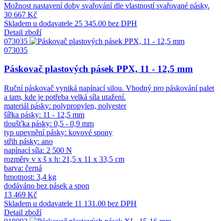
Možnost nastavení doby svařování dle vlastností svařované pásky.
30 667 Kč
Skladem u dodavatele
25 345.00 bez DPH
Detail zboží
073035
073035
Páskovač plastových pásek PPX, 11 - 12,5 mm
Ruční páskovač vyniká napínací silou. Vhodný pro páskování palet
a tam, kde je potřeba velká síla utažení.
materiál pásky: polypropylen, polyester
šířka pásky: 11 - 12,5 mm
tloušťka pásky: 0,5 - 0,9 mm
typ upevnění pásky: kovové spony
střih pásky: ano
napínací síla: 2 500 N
rozměry v x š x h: 21,5 x 11 x 33,5 cm
barva: černá
hmotnost: 3,4 kg
dodáváno bez pásek a spon
13 469 Kč
Skladem u dodavatele
11 131.00 bez DPH
Detail zboží