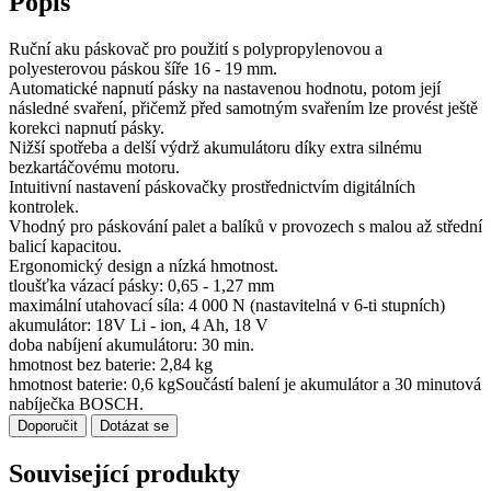
Popis
Ruční aku páskovač pro použití s polypropylenovou a
polyesterovou páskou šíře 16 - 19 mm.
Automatické napnutí pásky na nastavenou hodnotu, potom její
následné svaření, přičemž před samotným svařením lze provést ještě
korekci napnutí pásky.
Nižší spotřeba a delší výdrž akumulátoru díky extra silnému
bezkartáčovému motoru.
Intuitivní nastavení páskovačky prostřednictvím digitálních
kontrolek.
Vhodný pro páskování palet a balíků v provozech s malou až střední
balicí kapacitou.
Ergonomický design a nízká hmotnost.
tloušťka vázací pásky: 0,65 - 1,27 mm
maximální utahovací síla: 4 000 N (nastavitelná v 6-ti stupních)
akumulátor: 18V Li - ion, 4 Ah, 18 V
doba nabíjení akumulátoru: 30 min.
hmotnost bez baterie: 2,84 kg
hmotnost baterie: 0,6 kgSoučástí balení je akumulátor a 30 minutová
nabíječka BOSCH.
Doporučit
Dotázat se
Související produkty