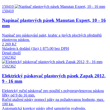
150410
150410
Napínač plastových pásek Manutan Expert, 10 - 16
mm
Napínač pro páskování palet, krabic a jiných plochých předmětů
plastovou páskou.
2 269 Kč
Skladem k dodání (1ks)
1 875.00 bez DPH
Detail zboží
1502362
1502362
Elektrický páskovač plastových pásek Zapak 2012,
9 - 16 mm
Elektrický ruční páskovač pro použití s polypropylenovou páskou
šířky od 9 do 16 mm.
Ruční utažení pásky pomocí páky na požadovanou hodnotu, max.
100 kg.
Automatická korekce pásky před samotným svařením.