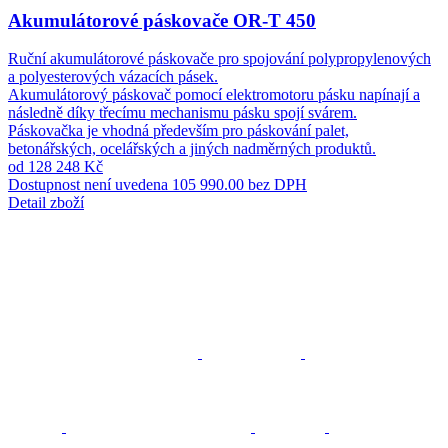
Akumulátorové páskovače OR-T 450
Ruční akumulátorové páskovače pro spojování polypropylenových
a polyesterových vázacích pásek.
Akumulátorový páskovač pomocí elektromotoru pásku napínají a
následně díky třecímu mechanismu pásku spojí svárem.
Páskovačka je vhodná především pro páskování palet,
betonářských, ocelářských a jiných nadměrných produktů.
od 128 248 Kč
Dostupnost není uvedena
105 990.00 bez DPH
Detail zboží