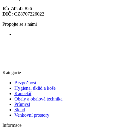
IČ:
745 42 826
DIČ:
CZ8707226022
Propojte se s námi
Kategorie
Bezpečnost
Hygiena, úklid a koše
Kancelář
Obaly a obalová technika
Průmysl
Sklad
Venkovní prostory
Informace