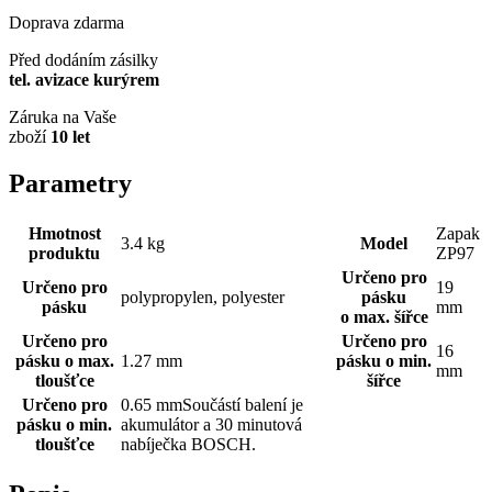
Doprava zdarma
Před dodáním zásilky
tel. avizace kurýrem
Záruka na Vaše
zboží
10 let
Parametry
Hmotnost
Zapak
3.4 kg
Model
produktu
ZP97
Určeno pro
Určeno pro
19
polypropylen, polyester
pásku
pásku
mm
o max. šířce
Určeno pro
Určeno pro
16
pásku o max.
1.27 mm
pásku o min.
mm
tloušťce
šířce
Určeno pro
0.65 mmSoučástí balení je
pásku o min.
akumulátor a 30 minutová
tloušťce
nabíječka BOSCH.