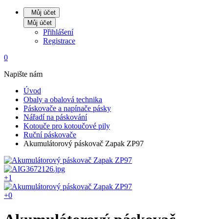
Můj účet
Můj účet
Přihlášení
Registrace
0
Napište nám
Úvod
Obaly a obalová technika
Páskovače a napínače pásky
Nářadí na páskování
Kotouče pro kotoučové pily
Ruční páskovače
Akumulátorový páskovač Zapak ZP97
+1
+0