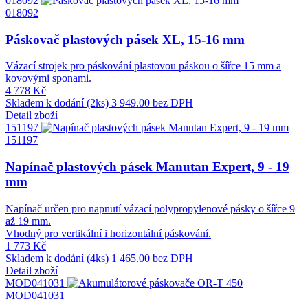
018092
018092
Páskovač plastových pásek XL, 15-16 mm
Vázací strojek pro páskování plastovou páskou o šířce 15 mm a
kovovými sponami.
4 778 Kč
Skladem k dodání (2ks)
3 949.00 bez DPH
Detail zboží
151197
151197
Napínač plastových pásek Manutan Expert, 9 - 19
mm
Napínač určen pro napnutí vázací polypropylenové pásky o šířce 9
až 19 mm.
Vhodný pro vertikální i horizontální páskování.
1 773 Kč
Skladem k dodání (4ks)
1 465.00 bez DPH
Detail zboží
MOD041031
MOD041031