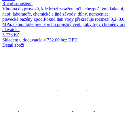
Ruční spouštění.
Vhodná do provozů, kde hrozí zasažení očí nebezpečnými látkami,
např. laboratoře, chemické a jiné závody, dílny, nemocnice,
plavecké bazény apod.Pokud tlak vody překračuje rozmezí 0,2–0,6
MPa, namontujte před sprchu pojistný ventil, aby byly chráněny oči
uživatele.
5 726 Kč
Skladem u dodavatele
4 732.00 bez DPH
Detail zboží