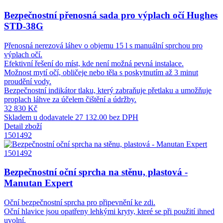
Bezpečnostní přenosná sada pro výplach očí Hughes
STD-38G
Přenosná nerezová láhev o objemu 15 l s manuální sprchou pro
výplach očí.
Efektivní řešení do míst, kde není možná pevná instalace.
Možnost mytí očí, obličeje nebo těla s poskytnutím až 3 minut
proudění vody.
Bezpečnostní indikátor tlaku, který zabraňuje přetlaku a umožňuje
proplach láhve za účelem čištění a údržby.
32 830 Kč
Skladem u dodavatele
27 132.00 bez DPH
Detail zboží
1501492
1501492
Bezpečnostní oční sprcha na stěnu, plastová -
Manutan Expert
Oční bezpečnostní sprcha pro připevnění ke zdi.
Oční hlavice jsou opatřeny lehkými kryty, které se při použití ihned
uvolní.