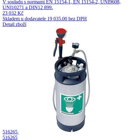
V souladu s normami EN 15154-1, EN 15154-2, UNI9608,
UNI10271 a DIN12 899.
23 032 Kč
Skladem u dodavatele
19 035.00 bez DPH
Detail zboží
516265
516265