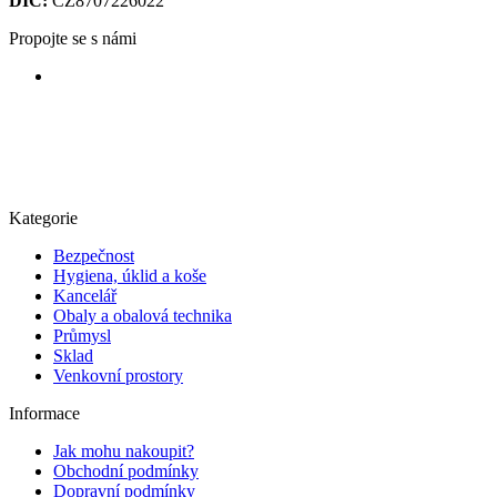
DIČ:
CZ8707226022
Propojte se s námi
Kategorie
Bezpečnost
Hygiena, úklid a koše
Kancelář
Obaly a obalová technika
Průmysl
Sklad
Venkovní prostory
Informace
Jak mohu nakoupit?
Obchodní podmínky
Dopravní podmínky