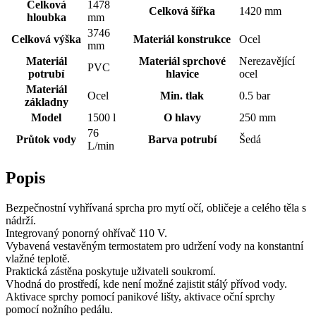
Celková
1478
Celková šířka
1420 mm
hloubka
mm
3746
Celková výška
Materiál konstrukce
Ocel
mm
Materiál
Materiál sprchové
Nerezavějící
PVC
potrubí
hlavice
ocel
Materiál
Ocel
Min. tlak
0.5 bar
základny
Model
1500 l
O hlavy
250 mm
76
Průtok vody
Barva potrubí
Šedá
L/min
Popis
Bezpečnostní vyhřívaná sprcha pro mytí očí, obličeje a celého těla s
nádrží.
Integrovaný ponorný ohřívač 110 V.
Vybavená vestavěným termostatem pro udržení vody na konstantní
vlažné teplotě.
Praktická zástěna poskytuje uživateli soukromí.
Vhodná do prostředí, kde není možné zajistit stálý přívod vody.
Aktivace sprchy pomocí panikové lišty, aktivace oční sprchy
pomocí nožního pedálu.