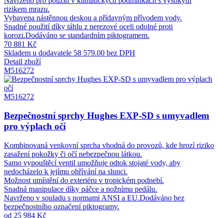
Navrženo pro použití v klimatických podmínkách s vysokým
rizikem mrazu.
Vybavena nástěnnou deskou a přídavným přívodem vody.
Snadné použití díky táhlu z nerezové oceli odolné proti
korozi.Dodáváno se standardním piktogramem.
70 881 Kč
Skladem u dodavatele
58 579.00 bez DPH
Detail zboží
M516272
M516272
Bezpečnostní sprchy Hughes EXP-SD s umyvadlem
pro výplach očí
Kombinovaná venkovní sprcha vhodná do provozů, kde hrozí riziko
zasažení pokožky či očí nebezpečnou látkou.
Samo vypouštěcí ventil umožňuje odtok stojaté vody, aby
nedocházelo k jejímu ohřívání na slunci.
Možnost umístění do exteriéru v tropickém podnebí.
Snadná manipulace díky páčce a nožnímu pedálu.
Navrženo v souladu s normami ANSI a EU.Dodáváno bez
bezpečnostního označení piktogramy.
od 25 984 Kč