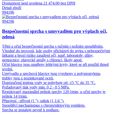
Dostupnost není uvedena
21 474.00 bez DPH
Detail zboží
994196
994196
Bezpečnostní sprcha s umyvadlem pro výplach očí,
zelená
Tělní a oční bezpečnostní sprcha s ručním i nožním spouštěním.
Vhodné do provozů, kde osoby přicházejí do styku s nebezpečnými
látkami a hrozí riziko zasažení očí, např. laboratoře, dílny,
nemocnice, plavecké areály s chlorací, školy apod.
Oční hlavice jsou opatřeny lehkými kryty, které se při použití ihned
uvolní.
Umývadlo a sprchová hlavice jsou vyrobeny z polypropylenu,
trubky jsou z pozinkované oceli.
Doporučená teplota vody se pohybuje od -15 °C do 35 °C.
Požadovaný tlak vody min. 0,2 - 0,5 MPa.
Regulovaný maximální průtok sprchy 120 l/min, u oční sprchy je
průtok 14 l/min.
Připojení - přívod (1 ''), odtok (1,1/4 '').
Spouštěcí mechanismus s chrom/niklovým ventilem.
Sprcha se instaluje pevně k podlaze.