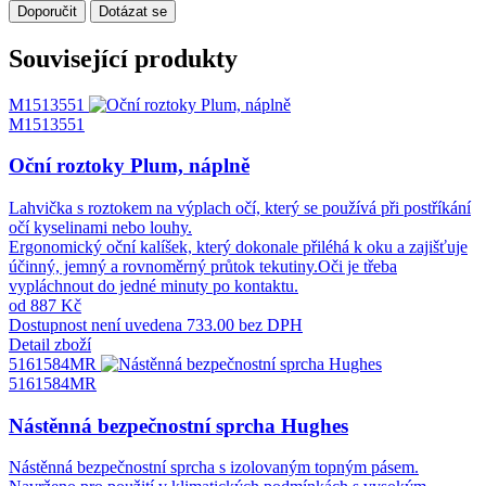
Doporučit
Dotázat se
Související produkty
M1513551
M1513551
Oční roztoky Plum, náplně
Lahvička s roztokem na výplach očí, který se používá při postříkání
očí kyselinami nebo louhy.
Ergonomický oční kalíšek, který dokonale přiléhá k oku a zajišťuje
účinný, jemný a rovnoměrný průtok tekutiny.Oči je třeba
vypláchnout do jedné minuty po kontaktu.
od 887 Kč
Dostupnost není uvedena
733.00 bez DPH
Detail zboží
5161584MR
5161584MR
Nástěnná bezpečnostní sprcha Hughes
Nástěnná bezpečnostní sprcha s izolovaným topným pásem.